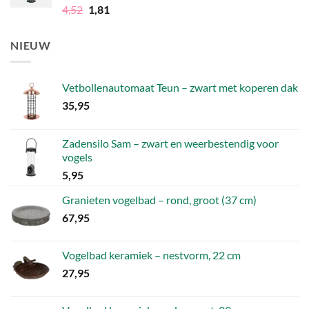
Gewaardeerd
Oorspronkelijke
Huidige
4,52
1,81
4.50
uit 5
prijs
prijs
was:
is:
NIEUW
4,52.
1,81.
Vetbollenautomaat Teun – zwart met koperen dak
35,95
Zadensilo Sam – zwart en weerbestendig voor
vogels
5,95
Granieten vogelbad – rond, groot (37 cm)
67,95
Vogelbad keramiek – nestvorm, 22 cm
27,95