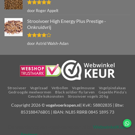
Gewaardeerd
door Roger Appelt
5
uit 5
Strooivoer High Energy Plus Prestige -
Onkruidvrij
Gewaardeerd
door Astrid Walsh-Adan
4
uit 5
Strooivoer
Vogelzaad
Vetbollen
Vogelmousse
Vogelpindakaas
Gedroogde meelwormen
Black soldier fly larven
Gepelde Pinda’s
Gevulde kokosnoten
Strooivoer vogels 20 kg
Copyright 2026 ©
vogelvoerkopen.nl
| KvK: 58802835 | Btw:
853188476B01 | IBAN: NL85 RBRB 0845 1895 73
De waardering van vogelvoerkopen.nl bij
WebwinkelKeur
Reviews
is 9.6/10 gebaseerd op 3285 reviews.