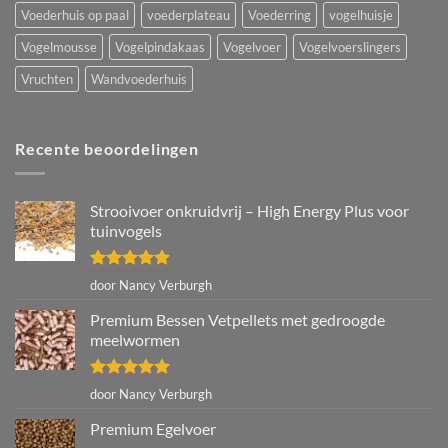
Voederhuis op paal
voederplateau
Voederring
vogelhuisje
Vogelmousse
Vogelpindakaas
Vogelvoer
Vogelvoerslingers
Vruchten
Wandvoederhuis
Recente beoordelingen
Strooivoer onkruidvrij – High Energy Plus voor
tuinvogels
Gewaardeerd
door Nancy Verburgh
5
uit 5
Premium Bessen Vetpellets met gedroogde
meelwormen
Gewaardeerd
door Nancy Verburgh
5
uit 5
Premium Egelvoer