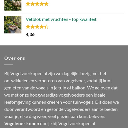
106,49.
79,86.
Gewaardeerd
4.80
uit 5
Vetblok met vruchten - top kwaliteit
Gewaardeerd
4,36
4.44
uit 5
Over ons
Bij Vogelvoerkopen.nl zijn we dagelijks bezig met het
ontwikkelen en verbeteren van vogelvoer, zodat jij kunt
genieten van de vogels in je tuin of balkon. We geloven dat
we met onze hoogwaardige vogelvoeders een ideale
leefomgeving kunnen creëren voor tuinvogels. Dit doen we
door verantwoord en gezonde vogelvoeders aan te bieden
waar je, elke dag weer, veel plezier aan kunt beleven.
Vogelvoer kopen
doe je bij Vogelvoerkopen.nl