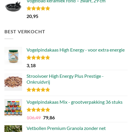
Vogelbad keramiek rond – zwart, 29 cm
Gewaardeerd
20,95
5.00
uit 5
BEST VERKOCHT
Vogelpindakaas High Energy - voor extra energie
Gewaardeerd
3,18
4.70
uit 5
Strooivoer High Energy Plus Prestige -
Onkruidvrij
Gewaardeerd
4.71
Vogelpindakaas Mix - grootverpakking 36 stuks
uit 5
Gewaardeerd
Oorspronkelijke
Huidige
106,49
79,86
4.81
uit 5
prijs
prijs
Vetbollen Premium Granola zonder net
was:
is: