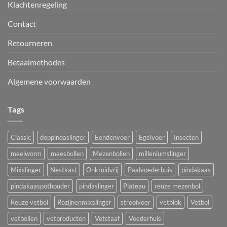
Klachtenregeling
Contact
Retourneren
Betaalmethodes
Algemene voorwaarden
Tags
Classic
doppindaslinger
Eendenvoer
Egelvoer
Insecten
meelworm
meesbollen
Mezenbollen
milleniumslinger
Mixslinger
Nestkast
Onkruidvrij
Paalvoederhuis
pindakaas
pindakaaspothouder
pindaslinger
Plateau
reuze mezenbol
Reuze vetbol
Rozijnenmixslinger
strooivoer
vetblok
Vetbol
vetbollen
vetproducten
Vetstaaf
Voederhuis