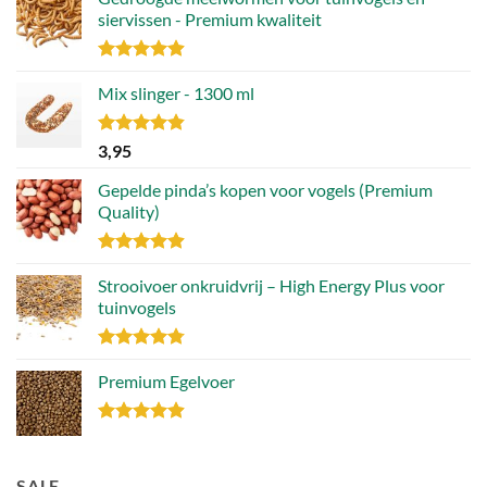
siervissen - Premium kwaliteit
Gewaardeerd
4.88
Mix slinger - 1300 ml
uit 5
Gewaardeerd
3,95
4.79
uit 5
Gepelde pinda’s kopen voor vogels (Premium
Quality)
Gewaardeerd
4.89
Strooivoer onkruidvrij – High Energy Plus voor
uit 5
tuinvogels
Gewaardeerd
4.77
Premium Egelvoer
uit 5
Gewaardeerd
4.85
uit 5
SALE