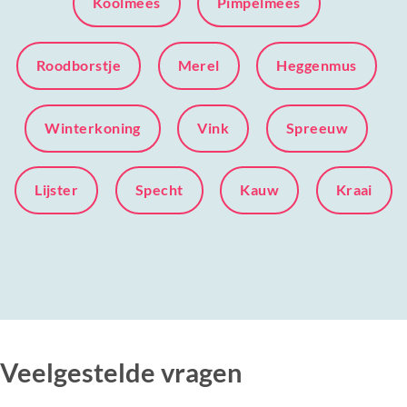
Koolmees
Pimpelmees
Roodborstje
Merel
Heggenmus
Winterkoning
Vink
Spreeuw
Lijster
Specht
Kauw
Kraai
Veelgestelde vragen