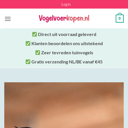
Ga
Login
naar
inhoud
0
Direct uit
voorraad geleverd
Klanten beoordelen ons uitstekend
Zeer tevreden tuinvogels
Gratis verzending NL/BE vanaf €45