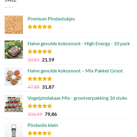
Premium Pindastukjes
Gewaardeerd
4.86
uit 5
Halve gevulde kokosnoot - High Energy - 10 pack
Gewaardeerd
Oorspronkelijke
Huidige
30,83
21,59
4.92
uit 5
prijs
prijs
Halve gevulde kokosnoot – Mix Pakket Groot
was:
is:
30,83.
21,59.
Gewaardeerd
Oorspronkelijke
Huidige
47,88
31,87
4.75
uit 5
prijs
prijs
Vogelpindakaas Mix - grootverpakking 36 stuks
was:
is:
47,88.
31,87.
Gewaardeerd
Oorspronkelijke
Huidige
106,49
79,86
4.81
uit 5
prijs
prijs
Pindasilo klein
was:
is:
106,49.
79,86.