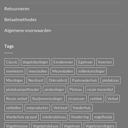
Retourneren
Betaalmethodes
Algemene voorwaarden
Tags
Classic
doppindaslinger
Eendenvoer
Egelvoer
Insecten
meelworm
meesbollen
Mezenbollen
milleniumslinger
Mixslinger
Nestkast
Onkruidvrij
Paalvoederhuis
pindakaas
pindakaaspothouder
pindaslinger
Plateau
reuze mezenbol
Reuze vetbol
Rozijnenmixslinger
strooivoer
vetblok
Vetbol
vetbollen
vetproducten
Vetstaaf
Voederhuis
Voederhuis op paal
voederplateau
Voederring
vogelhuisje
Vogelmousse
Vogelpindakaas
Vogelvoer
Vogelvoerslingers