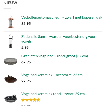
NIEUW
4,52.
1,81.
Vetbollenautomaat Teun – zwart met koperen dak
35,95
Zadensilo Sam – zwart en weerbestendig voor
vogels
5,95
Granieten vogelbad – rond, groot (37 cm)
67,95
Vogelbad keramiek – nestvorm, 22 cm
27,95
Vogelbad keramiek rond – zwart, 29 cm
Gewaardeerd