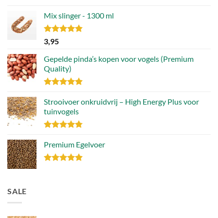
Gewaardeerd
4.88
Mix slinger - 1300 ml
uit 5
Gewaardeerd
3,95
4.79
uit 5
Gepelde pinda’s kopen voor vogels (Premium
Quality)
Gewaardeerd
4.89
Strooivoer onkruidvrij – High Energy Plus voor
uit 5
tuinvogels
Gewaardeerd
4.77
Premium Egelvoer
uit 5
Gewaardeerd
4.85
uit 5
SALE