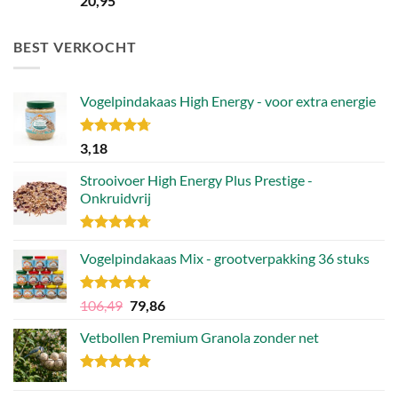
20,95
5.00
uit 5
BEST VERKOCHT
Vogelpindakaas High Energy - voor extra energie
Gewaardeerd
3,18
4.70
uit 5
Strooivoer High Energy Plus Prestige -
Onkruidvrij
Gewaardeerd
4.71
Vogelpindakaas Mix - grootverpakking 36 stuks
uit 5
Gewaardeerd
Oorspronkelijke
Huidige
106,49
79,86
4.81
uit 5
prijs
prijs
Vetbollen Premium Granola zonder net
was:
is:
106,49.
79,86.
Gewaardeerd
4.80
uit 5