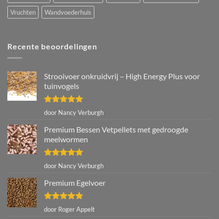
Vruchten
Wandvoederhuis
Recente beoordelingen
Strooivoer onkruidvrij – High Energy Plus voor
tuinvogels
Gewaardeerd
door Nancy Verburgh
5
uit 5
Premium Bessen Vetpellets met gedroogde
meelwormen
Gewaardeerd
door Nancy Verburgh
5
uit 5
Premium Egelvoer
Gewaardeerd
door Roger Appelt
5
uit 5