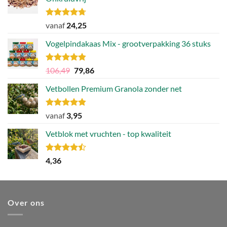
Gewaardeerd
vanaf
24,25
4.71
uit 5
Vogelpindakaas Mix - grootverpakking 36 stuks
Gewaardeerd
Oorspronkelijke
Huidige
106,49
79,86
4.81
uit 5
prijs
prijs
Vetbollen Premium Granola zonder net
was:
is:
106,49.
79,86.
Gewaardeerd
vanaf
3,95
4.80
uit 5
Vetblok met vruchten - top kwaliteit
Gewaardeerd
4,36
4.44
uit 5
Over ons