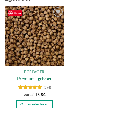
Save
Toevoegen
aan
verlanglijst
EGELVOER
Premium Egelvoer
(294)
Gewaardeerd
vanaf
15,84
4.85
uit 5
Opties selecteren
Dit
product
heeft
meerdere