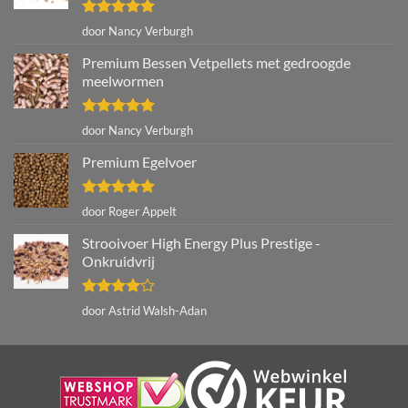
Gewaardeerd
door Nancy Verburgh
5
uit 5
Premium Bessen Vetpellets met gedroogde
meelwormen
Gewaardeerd
door Nancy Verburgh
5
uit 5
Premium Egelvoer
Gewaardeerd
door Roger Appelt
5
uit 5
Strooivoer High Energy Plus Prestige -
Onkruidvrij
Gewaardeerd
door Astrid Walsh-Adan
4
uit 5