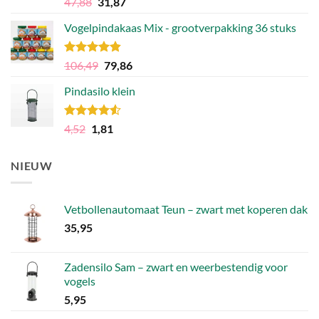
Oorspronkelijke
Huidige
47,88
31,87
4.75
uit 5
prijs
prijs
Vogelpindakaas Mix - grootverpakking 36 stuks
was:
is:
47,88.
31,87.
Gewaardeerd
Oorspronkelijke
Huidige
106,49
79,86
4.81
uit 5
prijs
prijs
Pindasilo klein
was:
is:
106,49.
79,86.
Gewaardeerd
Oorspronkelijke
Huidige
4,52
1,81
4.50
uit 5
prijs
prijs
was:
is:
NIEUW
4,52.
1,81.
Vetbollenautomaat Teun – zwart met koperen dak
35,95
Zadensilo Sam – zwart en weerbestendig voor
vogels
5,95