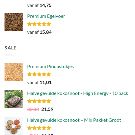
Gewaardeerd
vanaf
14,75
4.77
uit 5
Premium Egelvoer
Gewaardeerd
vanaf
15,84
4.85
uit 5
SALE
Premium Pindastukjes
Gewaardeerd
vanaf
11,01
4.86
uit 5
Halve gevulde kokosnoot - High Energy - 10 pack
Gewaardeerd
Oorspronkelijke
Huidige
30,83
21,59
4.92
uit 5
prijs
prijs
Halve gevulde kokosnoot – Mix Pakket Groot
was:
is:
30,83.
21,59.
Gewaardeerd