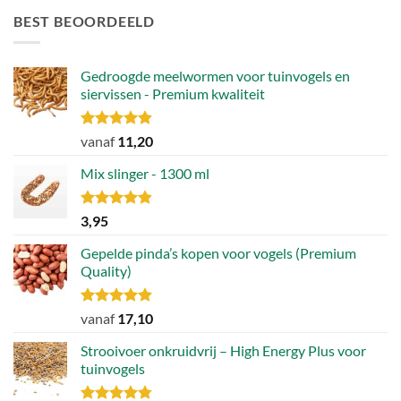
variaties.
BEST BEOORDEELD
Deze
optie
kan
Gedroogde meelwormen voor tuinvogels en
gekozen
siervissen - Premium kwaliteit
worden
op
de
Gewaardeerd
vanaf
11,20
4.88
uit 5
productpagina
Mix slinger - 1300 ml
Gewaardeerd
3,95
4.79
uit 5
Gepelde pinda’s kopen voor vogels (Premium
Quality)
Gewaardeerd
vanaf
17,10
4.89
uit 5
Strooivoer onkruidvrij – High Energy Plus voor
tuinvogels