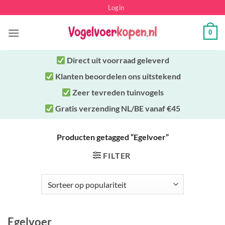
Ga
Login
naar
inhoud
0
Direct uit
voorraad geleverd
Klanten beoordelen ons uitstekend
Zeer tevreden tuinvogels
Gratis verzending NL/BE vanaf €45
Producten getagged “Egelvoer”
FILTER
Egelvoer