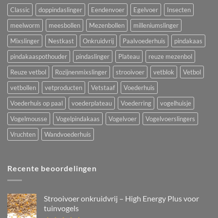
Classic
doppindaslinger
Eendenvoer
Egelvoer
Insecten
meelworm
meesbollen
Mezenbollen
milleniumslinger
Mixslinger
Nestkast
Onkruidvrij
Paalvoederhuis
pindakaas
pindakaaspothouder
pindaslinger
Plateau
reuze mezenbol
Reuze vetbol
Rozijnenmixslinger
strooivoer
vetblok
Vetbol
vetbollen
vetproducten
Vetstaaf
Voederhuis
Voederhuis op paal
voederplateau
Voederring
vogelhuisje
Vogelmousse
Vogelpindakaas
Vogelvoer
Vogelvoerslingers
Vruchten
Wandvoederhuis
Recente beoordelingen
Strooivoer onkruidvrij – High Energy Plus voor
tuinvogels