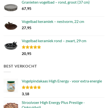
Granieten vogelbad – rond, groot (37 cm)
67,95
Vogelbad keramiek – nestvorm, 22 cm
27,95
Vogelbad keramiek rond – zwart, 29 cm
Gewaardeerd
20,95
5.00
uit 5
BEST VERKOCHT
Vogelpindakaas High Energy - voor extra energie
Gewaardeerd
3,18
4.70
uit 5
Strooivoer High Energy Plus Prestige -
Onkruidvrij