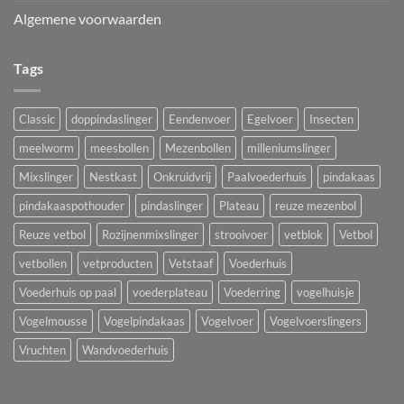
Algemene voorwaarden
Tags
Classic
doppindaslinger
Eendenvoer
Egelvoer
Insecten
meelworm
meesbollen
Mezenbollen
milleniumslinger
Mixslinger
Nestkast
Onkruidvrij
Paalvoederhuis
pindakaas
pindakaaspothouder
pindaslinger
Plateau
reuze mezenbol
Reuze vetbol
Rozijnenmixslinger
strooivoer
vetblok
Vetbol
vetbollen
vetproducten
Vetstaaf
Voederhuis
Voederhuis op paal
voederplateau
Voederring
vogelhuisje
Vogelmousse
Vogelpindakaas
Vogelvoer
Vogelvoerslingers
Vruchten
Wandvoederhuis