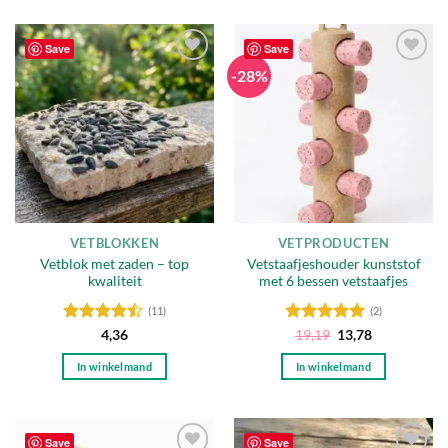
Save
Save
-28%
Toevoegen
Toevoegen
aan
aan
verlanglijst
verlanglijst
VETBLOKKEN
VETPRODUCTEN
Vetblok met zaden – top
Vetstaafjeshouder kunststof
kwaliteit
met 6 bessen vetstaafjes
(11)
(2)
Gewaardeerd
Gewaardeerd
Oorspronkelijke
Huidige
4,36
19,19
13,78
prijs
prijs
4.45
uit 5
5
uit 5
was:
is:
In winkelmand
In winkelmand
19,19.
13,78.
Save
Save