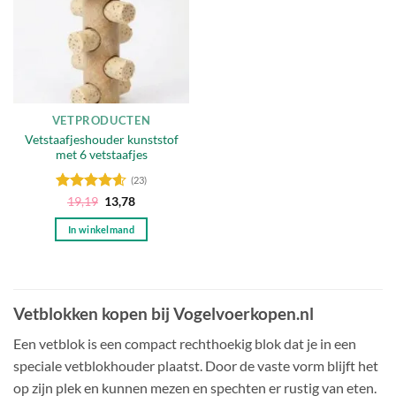
VETPRODUCTEN
Vetstaafjeshouder kunststof
met 6 vetstaafjes
(23)
Gewaardeerd
Oorspronkelijke
Huidige
19,19
13,78
prijs
prijs
4.57
uit 5
was:
is:
In winkelmand
19,19.
13,78.
Vetblokken kopen bij Vogelvoerkopen.nl
Een vetblok is een compact rechthoekig blok dat je in een
speciale vetblokhouder plaatst. Door de vaste vorm blijft het
op zijn plek en kunnen mezen en spechten er rustig van eten.