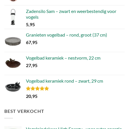
Zadensilo Sam – zwart en weerbestendig voor
vogels
5,95
Granieten vogelbad – rond, groot (37 cm)
67,95
Vogelbad keramiek – nestvorm, 22 cm
27,95
Vogelbad keramiek rond – zwart, 29 cm
Gewaardeerd
20,95
5.00
uit 5
BEST VERKOCHT
Vogelpindakaas High Energy - voor extra energie