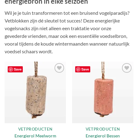
energiebron in elke seizoen
Wil je je tuin transformeren tot een bruisend vogelparadijs?
Vetblokken zijn dé sleutel tot succes! Deze energierijke
vogelsnacks zijn niet alleen een traktatie voor onze
gevederde vrienden, maar ook een essentiële voedselbron,
vooral tijdens de koude wintermaanden wanneer natuurlijk
voedsel schaars wordt.
Save
Save
Toevoegen
Toevoegen
aan
aan
verlanglijst
verlanglijst
VETPRODUCTEN
VETPRODUCTEN
Energierol Meelworm
Energierol Bessen