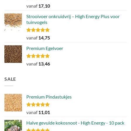
Gewaardeerd
vanaf
17,10
4.89
uit 5
Strooivoer onkruidvrij – High Energy Plus voor
tuinvogels
Gewaardeerd
vanaf
14,75
4.77
uit 5
Premium Egelvoer
Gewaardeerd
vanaf
13,46
4.85
uit 5
SALE
Premium Pindastukjes
Gewaardeerd
vanaf
11,01
4.86
uit 5
Halve gevulde kokosnoot - High Energy - 10 pack