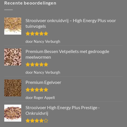
Recente beoordelingen
Strooivoer onkruidvrij – High Energy Plus voor
tuinvogels
Gewaardeerd
door Nancy Verburgh
5
uit 5
Premium Bessen Vetpellets met gedroogde
meelwormen
Gewaardeerd
door Nancy Verburgh
5
uit 5
Premium Egelvoer
Gewaardeerd
door Roger Appelt
5
uit 5
Strooivoer High Energy Plus Prestige -
Onkruidvrij