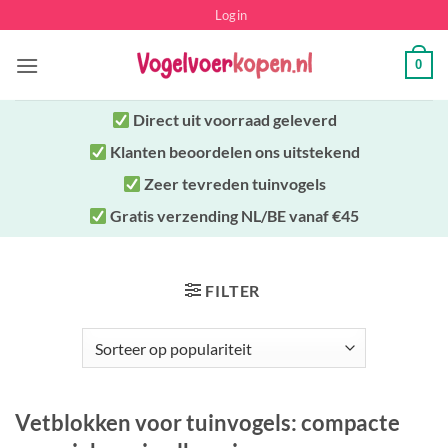
Ga
Login
naar
inhoud
0
Direct uit
voorraad geleverd
Klanten beoordelen ons uitstekend
Zeer tevreden tuinvogels
Gratis verzending NL/BE vanaf €45
FILTER
Vetblokken voor tuinvogels: compacte