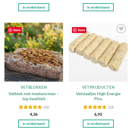
4.7
uit 5
4.44
uit 5
In winkelmand
In winkelmand
Save
Save
Toevoegen
Toevoegen
aan
aan
verlanglijst
verlanglijst
VETBLOKKEN
VETPRODUCTEN
Vetblok met meelwormen –
Vetstaafjes High Energie
top kwaliteit
Plus
(15)
(13)
Gewaardeerd
Gewaardeerd
4,36
6,92
4.67
uit 5
4.85
uit 5
In winkelmand
In winkelmand