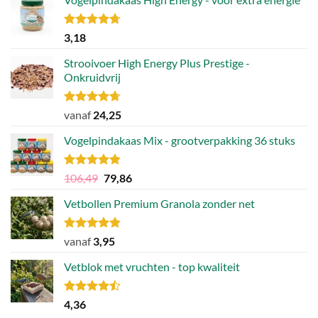
Gewaardeerd
3,18
4.70
uit 5
Strooivoer High Energy Plus Prestige -
Onkruidvrij
Gewaardeerd
vanaf
24,25
4.71
uit 5
Vogelpindakaas Mix - grootverpakking 36 stuks
Gewaardeerd
Oorspronkelijke
Huidige
106,49
79,86
4.81
uit 5
prijs
prijs
Vetbollen Premium Granola zonder net
was:
is:
106,49.
79,86.
Gewaardeerd
vanaf
3,95
4.80
uit 5
Vetblok met vruchten - top kwaliteit
Gewaardeerd
4,36
4.44
uit 5