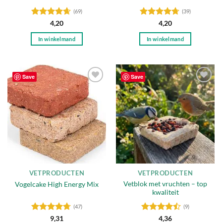
(69)
(39)
Gewaardeerd
Gewaardeerd
4,20
4,20
4.65
uit 5
4.69
uit 5
In winkelmand
In winkelmand
Save
Save
Toevoegen
Toevoegen
aan
aan
verlanglijst
verlanglijst
VETPRODUCTEN
VETPRODUCTEN
Vetblok met vruchten – top
Vogelcake High Energy Mix
kwaliteit
(47)
(9)
Gewaardeerd
Gewaardeerd
9,31
4,36