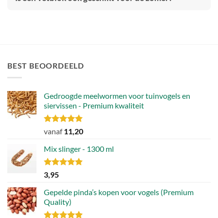
BEST BEOORDEELD
Gedroogde meelwormen voor tuinvogels en
siervissen - Premium kwaliteit
Gewaardeerd
vanaf
11,20
4.88
uit 5
Mix slinger - 1300 ml
Gewaardeerd
3,95
4.79
uit 5
Gepelde pinda’s kopen voor vogels (Premium
Quality)