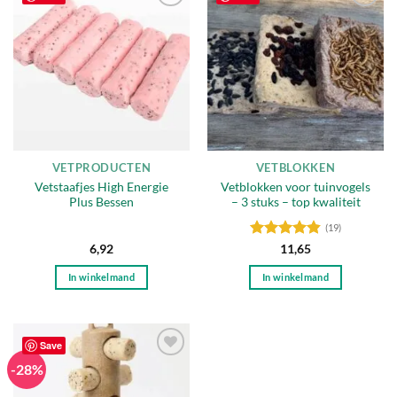
Toevoegen
Toevoegen
aan
aan
verlanglijst
verlanglijst
VETPRODUCTEN
VETBLOKKEN
Vetstaafjes High Energie
Vetblokken voor tuinvogels
Plus Bessen
– 3 stuks – top kwaliteit
(19)
Gewaardeerd
6,92
11,65
4.79
uit 5
In winkelmand
In winkelmand
Save
-28%
Toevoegen
aan
verlanglijst