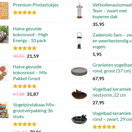
Premium Pindastukjes
Vetbollenautomaat
optie
Teun – zwart met
kan
koperen dak
gekozen
Gewaardeerd
35,95
4.86
uit 5
worden
Halve gevulde
op
kokosnoot - High
Zadensilo Sam – zw
de
Energy - 10 pack
en weerbestendig 
vogels
productpagina
5,95
Gewaardeerd
Oorspronkelijke
Huidige
30,83
21,59
4.92
uit 5
prijs
prijs
Granieten vogelbad
Halve gevulde
was:
is:
rond, groot (37 cm)
kokosnoot – Mix
30,83.
21,59.
Pakket Groot
67,95
Vogelbad keramiek
Gewaardeerd
Oorspronkelijke
Huidige
47,88
31,87
nestvorm, 22 cm
4.75
uit 5
prijs
prijs
27,95
Vogelpindakaas Mix -
was:
is:
grootverpakking 36
47,88.
31,87.
Vogelbad keramiek
stuks
rond – zwart, 29 cm
Gewaardeerd
Oorspronkelijke
Huidige
106,49
79,86