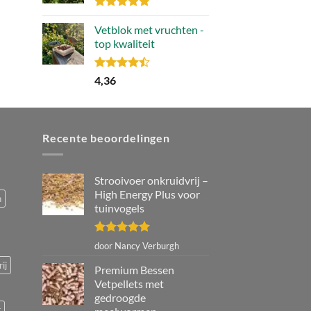
Gewaardeerd
4.80
Vetblok met vruchten -
uit 5
top kwaliteit
Gewaardeerd
4,36
4.44
uit 5
Recente beoordelingen
Strooivoer onkruidvrij –
High Energy Plus voor
n
tuinvogels
Gewaardeerd
door Nancy Verburgh
5
uit 5
ij
Premium Bessen
Vetpellets met
gedroogde
r