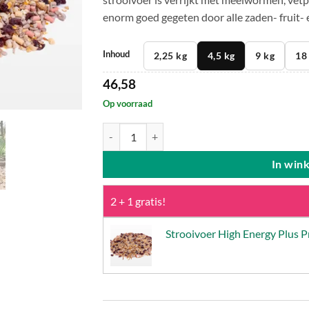
enorm goed gegeten door alle zaden- fruit- 
Inhoud
2,25 kg
4,5 kg
9 kg
18
46,58
Op voorraad
Strooivoer High Energy Plus Prestige - Onkruidvr
In win
2 + 1 gratis!
Strooivoer High Energy Plus Pr