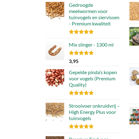
Gedroogde
optie
meelwormen voor
kan
tuinvogels en siervissen
gekozen
- Premium kwaliteit
worden
op
Gewaardeerd
de
4.88
Mix slinger - 1300 ml
uit 5
productpagina
Gewaardeerd
3,95
4.79
uit 5
Gepelde pinda’s kopen
voor vogels (Premium
Quality)
Gewaardeerd
4.89
Strooivoer onkruidvrij –
uit 5
High Energy Plus voor
tuinvogels
Gewaardeerd
4.77
uit 5