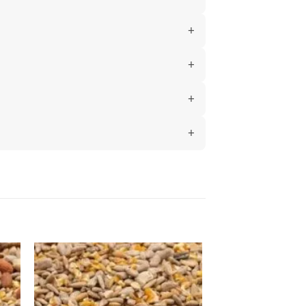
gen
Toevoegen
aan
ijst
verlanglijst