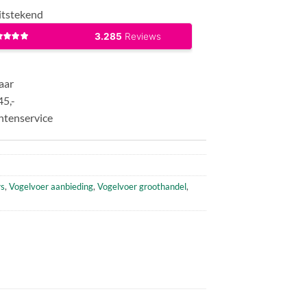
itstekend
aar
45,-
ntenservice
rs
,
Vogelvoer aanbieding
,
Vogelvoer groothandel
,