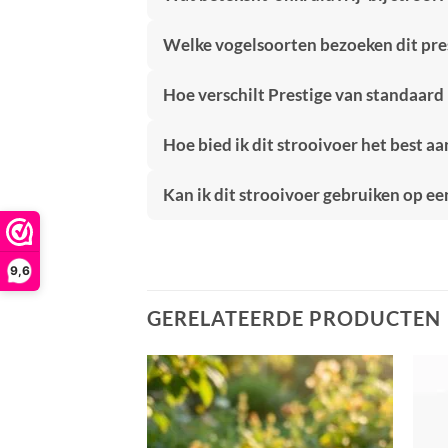
Welke vogelsoorten bezoeken dit pre
Hoe verschilt Prestige van standaard
Hoe bied ik dit strooivoer het best aa
Kan ik dit strooivoer gebruiken op ee
9,6
GERELATEERDE PRODUCTEN
Toevoegen
Toevoegen
aan
aan
verlanglijst
verlanglijst