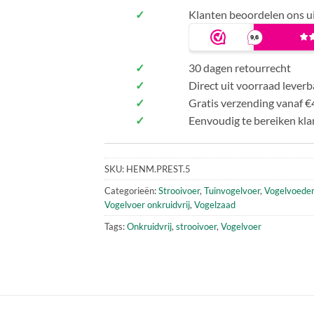
✓
Klanten beoordelen ons u
✓
30 dagen retourrecht
✓
Direct uit voorraad leverb
✓
Gratis verzending vanaf €
✓
Eenvoudig te bereiken kla
SKU:
HENM.PREST.5
Categorieën:
Strooivoer
,
Tuinvogelvoer
,
Vogelvoede
Vogelvoer onkruidvrij
,
Vogelzaad
Tags:
Onkruidvrij
,
strooivoer
,
Vogelvoer