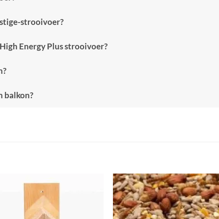
stige-strooivoer?
 High Energy Plus strooivoer?
n?
n balkon?
Toevoegen
Toevoe
aan
aan
verlanglijst
verlangl