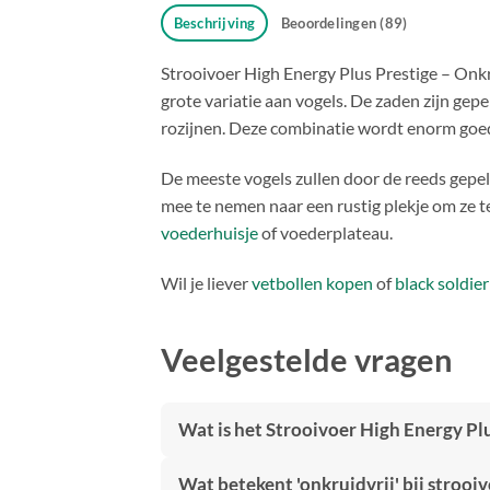
Beschrijving
Beoordelingen (89)
Strooivoer High Energy Plus Prestige – Onkrui
grote variatie aan vogels. De zaden zijn ge
rozijnen. Deze combinatie wordt enorm goed 
De meeste vogels zullen door de reeds gep
mee te nemen naar een rustig plekje om ze t
voederhuisje
of voederplateau.
Wil je liever
vetbollen kopen
of
black soldie
Veelgestelde vragen
Wat is het Strooivoer High Energy Pl
Wat betekent 'onkruidvrij' bij strooi