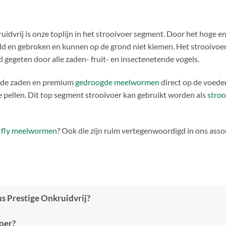
dvrij is onze toplijn in het strooivoer segment. Door het hoge ener
peld en gebroken en kunnen op de grond niet kiemen. Het strooivoer
gegeten door alle zaden- fruit- en insectenetende vogels.
elde zaden en premium
gedroogde meelwormen
direct op de voede
e pellen. Dit top segment strooivoer kan gebruikt worden als
stroo
r fly meelwormen
? Ook die zijn ruim vertegenwoordigd in ons asso
us Prestige Onkruidvrij?
voer?