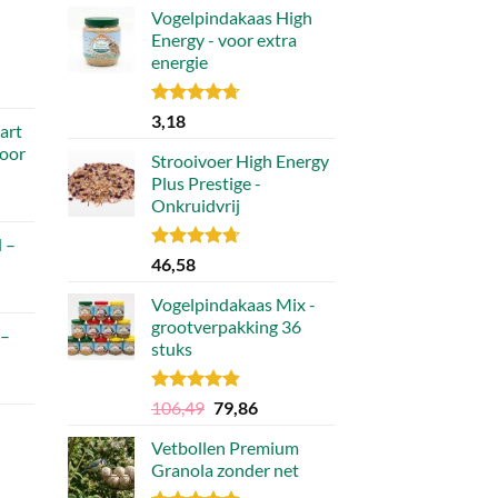
Vogelpindakaas High
optie
Energy - voor extra
kan
energie
gekozen
worden
Gewaardeerd
3,18
op
art
4.70
uit 5
de
voor
Strooivoer High Energy
productpagina
Plus Prestige -
Onkruidvrij
 –
Gewaardeerd
46,58
4.71
uit 5
Vogelpindakaas Mix -
grootverpakking 36
 –
stuks
Gewaardeerd
Oorspronkelijke
Huidige
106,49
79,86
4.81
uit 5
prijs
prijs
Vetbollen Premium
was:
is:
Granola zonder net
106,49.
79,86.