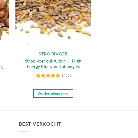
STROOIVOER
Strooivoer onkruidvrij – High
ij
Energy Plus voor tuinvogels
(299)
Gewaardeerd
4.77
uit 5
Opties selecteren
Dit
product
heeft
meerdere
BEST VERKOCHT
variaties.
Deze