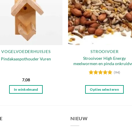
VOGELVOEDERHUISJES
STROOIVOER
Strooivoer High Energy
Pindakaaspothouder Vuren
meelwormen en pinda onkruidvr
(94)
Gewaardeerd
7,08
4.89
uit 5
In winkelmand
Opties selecteren
Dit
product
heeft
meerdere
E
NIEUW
variaties.
Deze