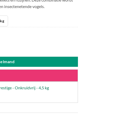
en insectenetende vogels.
 kg
ij aantal
kelmand
estige - Onkruidvrij - 4,5 kg