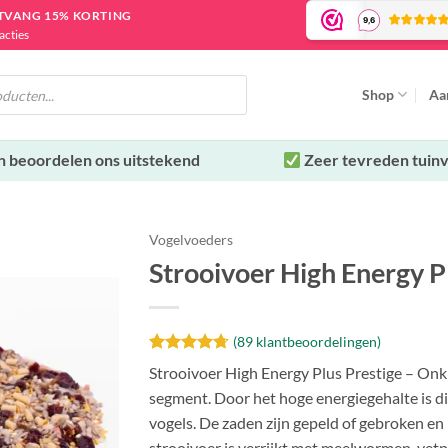
NTVANG 15% KORTING
acties
Shop
Aa
n beoordelen ons uitstekend
Zeer tevreden tuinv
Vogelvoeders
Strooivoer High Energy P
(
89
klantbeoordelingen)
Toevoegen
aan
Gewaardeerd
89
Strooivoer High Energy Plus Prestige – Onkru
verlanglijst
4.71
op 5
segment. Door het hoge energiegehalte is dit 
gebaseerd
op
klant
vogels. De zaden zijn gepeld of gebroken e
waarderingen
strooivoer is verrijkt met meelwormen, vetp