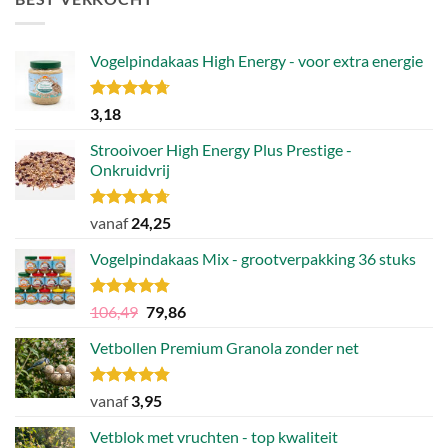
Vogelpindakaas High Energy - voor extra energie
Gewaardeerd
3,18
4.70
uit 5
Strooivoer High Energy Plus Prestige -
Onkruidvrij
Gewaardeerd
vanaf
24,25
4.71
uit 5
Vogelpindakaas Mix - grootverpakking 36 stuks
Gewaardeerd
Oorspronkelijke
Huidige
106,49
79,86
4.81
uit 5
prijs
prijs
Vetbollen Premium Granola zonder net
was:
is:
106,49.
79,86.
Gewaardeerd
vanaf
3,95
4.80
uit 5
Vetblok met vruchten - top kwaliteit