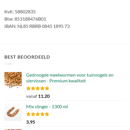
KvK: 58802835
Btw: 853188476B01
IBAN: NL85 RBRB 0845 1895 73
BEST BEOORDEELD
Gedroogde meelwormen voor tuinvogels en
siervissen - Premium kwaliteit
Gewaardeerd
vanaf
11,20
4.88
uit 5
Mix slinger - 1300 ml
Gewaardeerd
3,95
4.79
uit 5