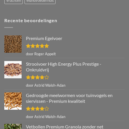
Vruchten
Wandvoederhuis
Recente beoordelingen
Premium Egelvoer
Gewaardeerd
door Roger Appelt
5
uit 5
Strooivoer High Energy Plus Prestige -
Onkruidvrij
Gewaardeerd
door Astrid Walsh-Adan
4
uit 5
Gedroogde meelwormen voor tuinvogels en
siervissen - Premium kwaliteit
Gewaardeerd
door Astrid Walsh-Adan
4
uit 5
Vetbollen Premium Granola zonder net