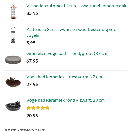
Vetbollenautomaat Teun – zwart met koperen dak
35,95
Zadensilo Sam – zwart en weerbestendig voor
vogels
5,95
Granieten vogelbad – rond, groot (37 cm)
67,95
Vogelbad keramiek – nestvorm, 22 cm
27,95
Vogelbad keramiek rond – zwart, 29 cm
Gewaardeerd
20,95
5.00
uit 5
BEST VERKOCHT