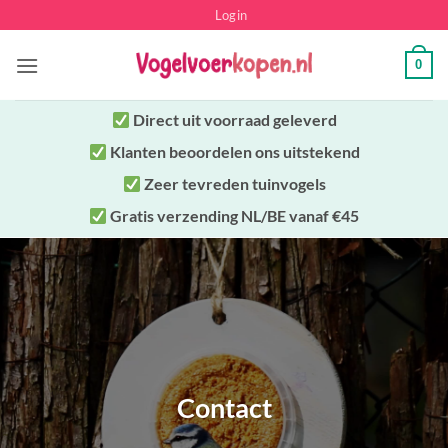
Ga
Login
naar
inhoud
0
Direct uit
voorraad geleverd
Klanten beoordelen ons uitstekend
Zeer tevreden tuinvogels
Gratis verzending NL/BE vanaf €45
Contact