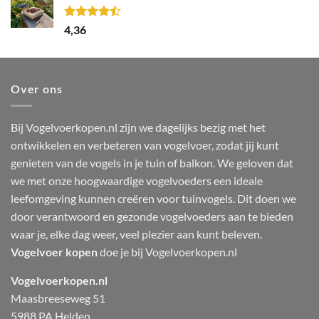
Gewaardeerd
4,36
4.44
uit 5
Over ons
Bij Vogelvoerkopen.nl zijn we dagelijks bezig met het
ontwikkelen en verbeteren van vogelvoer, zodat jij kunt
genieten van de vogels in je tuin of balkon. We geloven dat
we met onze hoogwaardige vogelvoeders een ideale
leefomgeving kunnen creëren voor tuinvogels. Dit doen we
door verantwoord en gezonde vogelvoeders aan te bieden
waar je, elke dag weer, veel plezier aan kunt beleven.
Vogelvoer kopen
doe je bij Vogelvoerkopen.nl
Vogelvoerkopen.nl
Maasbreeseweg 51
5988 PA Helden