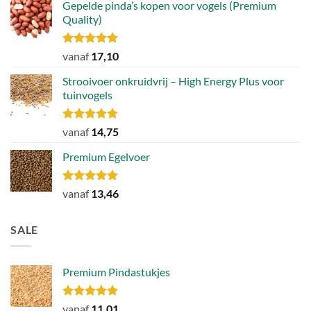
Gepelde pinda’s kopen voor vogels (Premium
Quality)
Gewaardeerd
vanaf
17,10
4.89
uit 5
Strooivoer onkruidvrij – High Energy Plus voor
tuinvogels
Gewaardeerd
vanaf
14,75
4.77
uit 5
Premium Egelvoer
Gewaardeerd
vanaf
13,46
4.85
uit 5
SALE
Premium Pindastukjes
Gewaardeerd
vanaf
11,01