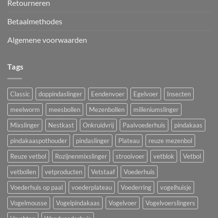
Retourneren
Betaalmethodes
Algemene voorwaarden
Tags
Classic
doppindaslinger
Eendenvoer
Egelvoer
Insecten
meelworm
meesbollen
Mezenbollen
milleniumslinger
Mixslinger
Nestkast
Onkruidvrij
Paalvoederhuis
pindakaas
pindakaaspothouder
pindaslinger
Plateau
reuze mezenbol
Reuze vetbol
Rozijnenmixslinger
strooivoer
vetblok
Vetbol
vetbollen
vetproducten
Vetstaaf
Voederhuis
Voederhuis op paal
voederplateau
Voederring
vogelhuisje
Vogelmousse
Vogelpindakaas
Vogelvoer
Vogelvoerslingers