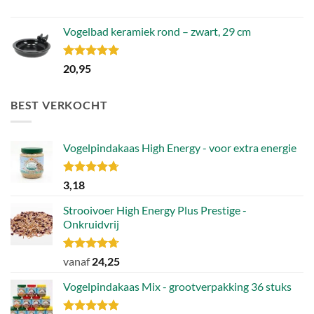
Vogelbad keramiek rond – zwart, 29 cm
Gewaardeerd
20,95
5.00
uit 5
BEST VERKOCHT
Vogelpindakaas High Energy - voor extra energie
Gewaardeerd
3,18
4.70
uit 5
Strooivoer High Energy Plus Prestige -
Onkruidvrij
Gewaardeerd
vanaf
24,25
4.71
uit 5
Vogelpindakaas Mix - grootverpakking 36 stuks