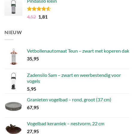
Pindasilo klein
was:
is:
106,49.
79,86.
Gewaardeerd
Oorspronkelijke
Huidige
4,52
1,81
4.50
uit 5
prijs
prijs
was:
is:
NIEUW
4,52.
1,81.
Vetbollenautomaat Teun – zwart met koperen dak
35,95
Zadensilo Sam – zwart en weerbestendig voor
vogels
5,95
Granieten vogelbad – rond, groot (37 cm)
67,95
Vogelbad keramiek – nestvorm, 22 cm
27,95