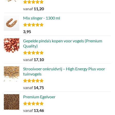
Gewaardeerd
vanaf
11,20
4.88
uit 5
Mix slinger - 1300 ml
Gewaardeerd
3,95
4.79
uit 5
Gepelde pinda’s kopen voor vogels (Premium
Quality)
Gewaardeerd
vanaf
17,10
4.89
uit 5
Strooivoer onkruidvrij – High Energy Plus voor
tuinvogels
Gewaardeerd
vanaf
14,75
4.77
uit 5
Premium Egelvoer
Gewaardeerd
vanaf
13,46
4.85
uit 5