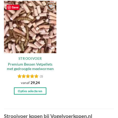
heeft
heeft
Save
meerdere
meerdere
Toevoegen
variaties.
variaties.
aan
Deze
Deze
verlanglijst
optie
optie
kan
kan
gekozen
gekozen
worden
worden
op
op
de
de
STROOIVOER
productpagina
productpagina
Premium Bessen Vetpellets
met gedroogde meelwormen
(3)
Gewaardeerd
vanaf
29,24
5
uit 5
Opties selecteren
Dit
product
heeft
meerdere
Strooivoer kopen bij Vogelvoerkopen.nl