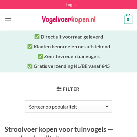
Ga
Login
naar
inhoud
0
Direct uit
voorraad geleverd
Klanten beoordelen ons uitstekend
Zeer tevreden tuinvogels
Gratis verzending NL/BE vanaf €45
FILTER
Strooivoer kopen voor tuinvogels —