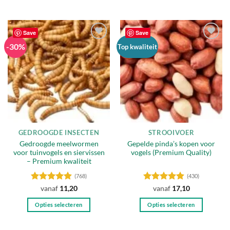
Save
Save
-30%
Toevoegen
Toevoegen
Top kwaliteit
aan
aan
verlanglijst
verlanglijst
GEDROOGDE INSECTEN
STROOIVOER
Gedroogde meelwormen
Gepelde pinda’s kopen voor
voor tuinvogels en siervissen
vogels (Premium Quality)
– Premium kwaliteit
(768)
(430)
Gewaardeerd
Gewaardeerd
vanaf
11,20
vanaf
17,10
4.88
uit 5
4.89
uit 5
Opties selecteren
Opties selecteren
Dit
Dit
product
product