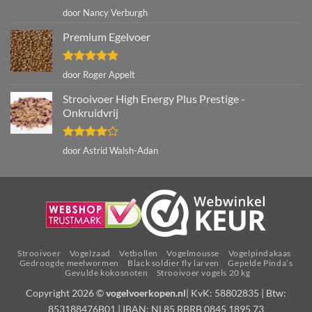
Gewaardeerd
door Nancy Verburgh
5
uit 5
Premium Egelvoer
Gewaardeerd
door Roger Appelt
5
uit 5
Strooivoer High Energy Plus Prestige -
Onkruidvrij
Gewaardeerd
door Astrid Walsh-Adan
4
uit 5
Strooivoer
Vogelzaad
Vetbollen
Vogelmousse
Vogelpindakaas
Gedroogde meelwormen
Black soldier fly larven
Gepelde Pinda’s
Gevulde kokosnoten
Strooivoer vogels 20 kg
Copyright 2026 ©
vogelvoerkopen.nl
| KvK: 58802835 | Btw:
853188476B01 | IBAN: NL85 RBRB 0845 1895 73