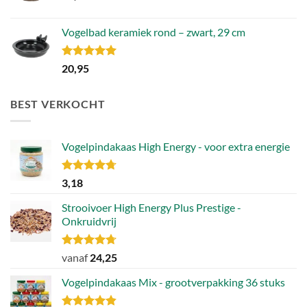
Vogelbad keramiek rond – zwart, 29 cm
Gewaardeerd
20,95
5.00
uit 5
BEST VERKOCHT
Vogelpindakaas High Energy - voor extra energie
Gewaardeerd
3,18
4.70
uit 5
Strooivoer High Energy Plus Prestige -
Onkruidvrij
Gewaardeerd
vanaf
24,25
4.71
uit 5
Vogelpindakaas Mix - grootverpakking 36 stuks