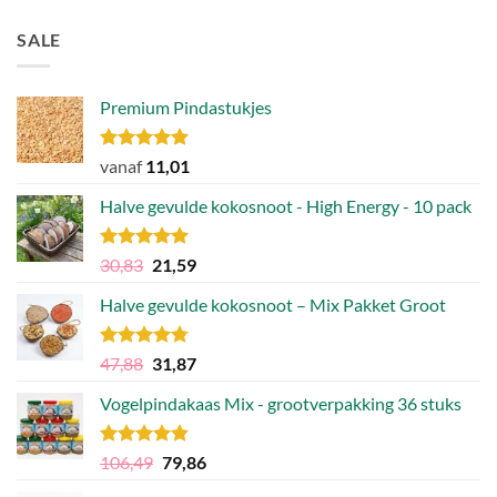
SALE
Premium Pindastukjes
Gewaardeerd
vanaf
11,01
4.86
uit 5
Halve gevulde kokosnoot - High Energy - 10 pack
Gewaardeerd
Oorspronkelijke
Huidige
30,83
21,59
4.92
uit 5
prijs
prijs
Halve gevulde kokosnoot – Mix Pakket Groot
was:
is:
30,83.
21,59.
Gewaardeerd
Oorspronkelijke
Huidige
47,88
31,87
4.75
uit 5
prijs
prijs
Vogelpindakaas Mix - grootverpakking 36 stuks
was:
is:
47,88.
31,87.
Gewaardeerd
Oorspronkelijke
Huidige
106,49
79,86
4.81
uit 5
prijs
prijs