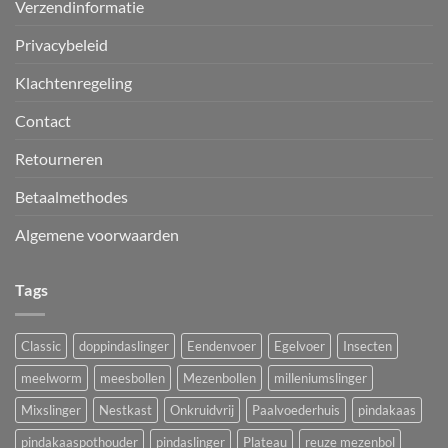
Verzendinformatie
Privacybeleid
Klachtenregeling
Contact
Retourneren
Betaalmethodes
Algemene voorwaarden
Tags
Classic
doppindaslinger
Eendenvoer
Egelvoer
Insecten
meelworm
meesbollen
Mezenbollen
milleniumslinger
Mixslinger
Nestkast
Onkruidvrij
Paalvoederhuis
pindakaas
pindakaaspothouder
pindaslinger
Plateau
reuze mezenbol