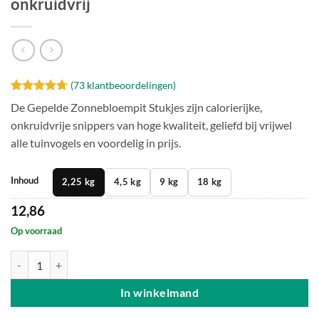
onkruidvrij
(
73
klantbeoordelingen)
Gewaardeerd
73
De Gepelde Zonnebloempit Stukjes zijn calorierijke,
4.68
op 5
onkruidvrije snippers van hoge kwaliteit, geliefd bij vrijwel
gebaseerd
op
klant
alle tuinvogels en voordelig in prijs.
waarderingen
Inhoud
2,25 kg
4,5 kg
9 kg
18 kg
12,86
Op voorraad
Gepelde zonnebloempit stukjes - onkruidvrij aantal
In winkelmand