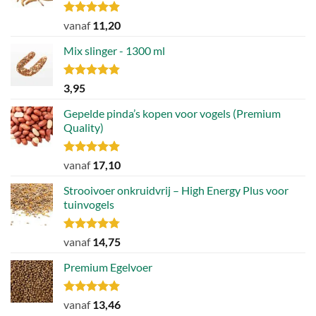
worden
Gewaardeerd
vanaf
11,20
op
4.88
uit 5
de
Mix slinger - 1300 ml
productpagina
Gewaardeerd
3,95
4.79
uit 5
Gepelde pinda’s kopen voor vogels (Premium
Quality)
Gewaardeerd
vanaf
17,10
4.89
uit 5
Strooivoer onkruidvrij – High Energy Plus voor
tuinvogels
Gewaardeerd
vanaf
14,75
4.77
uit 5
Premium Egelvoer
Gewaardeerd
vanaf
13,46
4.85
uit 5