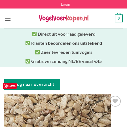
Ga
Login
naar
inhoud
0
Direct uit
voorraad geleverd
Klanten beoordelen ons uitstekend
Zeer tevreden tuinvogels
Gratis verzending NL/BE vanaf €45
Terug naar overzicht
Save
Toevoegen
aan
verlanglijst