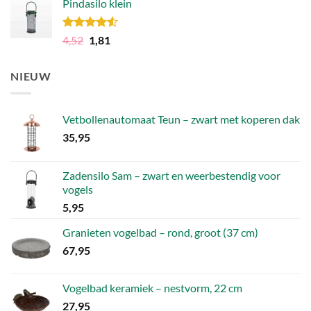
Pindasilo klein
was:
is:
106,49.
79,86.
Gewaardeerd
Oorspronkelijke
Huidige
4,52
1,81
4.50
uit 5
prijs
prijs
was:
is:
NIEUW
4,52.
1,81.
Vetbollenautomaat Teun – zwart met koperen dak
35,95
Zadensilo Sam – zwart en weerbestendig voor
vogels
5,95
Granieten vogelbad – rond, groot (37 cm)
67,95
Vogelbad keramiek – nestvorm, 22 cm
27,95