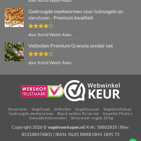
door Astrid Walsh-Adan
4
uit 5
Gedroogde meelwormen voor tuinvogels en
siervissen - Premium kwaliteit
Gewaardeerd
door Astrid Walsh-Adan
4
uit 5
Vetbollen Premium Granola zonder net
Gewaardeerd
door Astrid Walsh-Adan
4
uit 5
Strooivoer
Vogelzaad
Vetbollen
Vogelmousse
Vogelpindakaas
Gedroogde meelwormen
Black soldier fly larven
Gepelde Pinda’s
Gevulde kokosnoten
Strooivoer vogels 20 kg
Copyright 2026 ©
vogelvoerkopen.nl
| KvK: 58802835 | Btw:
853188476B01 | IBAN: NL85 RBRB 0845 1895 73