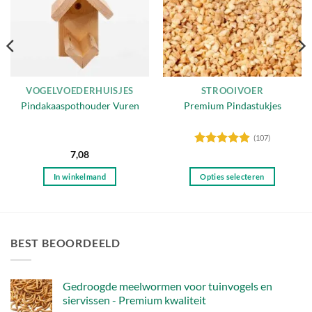
VOGELVOEDERHUISJES
STROOIVOER
Pindakaaspothouder Vuren
Premium Pindastukjes
(107)
Gewaardeerd
7,08
4.86
uit 5
In winkelmand
Opties selecteren
Dit
product
heeft
meerdere
BEST BEOORDEELD
variaties.
Deze
optie
Gedroogde meelwormen voor tuinvogels en
kan
siervissen - Premium kwaliteit
gekozen