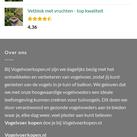
Gewaardeerd
4.80
uit 5
Vetblok met vruchten - top kwaliteit
Gewaardeerd
4,36
4.44
uit 5
Over ons
Bij Vogelvoerkopen.nl zijn we dagelijks bezig met het
ontwikkelen en verbeteren van vogelvoer, zodat jij kunt
genieten van de vogels in je tuin of balkon. We geloven dat
we met onze hoogwaardige vogelvoeders een ideale
leefomgeving kunnen creëren voor tuinvogels. Dit doen we
door verantwoord en gezonde vogelvoeders aan te bieden
waar je, elke dag weer, veel plezier aan kunt beleven.
Vogelvoer kopen
doe je bij Vogelvoerkopen.nl
Vogelvoerkopen.nl