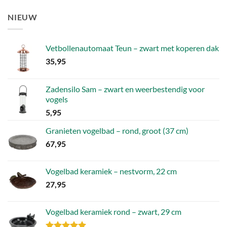
prijs
prijs
was:
is:
NIEUW
4,52.
1,81.
Vetbollenautomaat Teun – zwart met koperen dak
35,95
Zadensilo Sam – zwart en weerbestendig voor
vogels
5,95
Granieten vogelbad – rond, groot (37 cm)
67,95
Vogelbad keramiek – nestvorm, 22 cm
27,95
Vogelbad keramiek rond – zwart, 29 cm