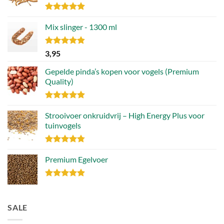
Gewaardeerd
4.88
Mix slinger - 1300 ml
uit 5
Gewaardeerd
3,95
4.79
uit 5
Gepelde pinda’s kopen voor vogels (Premium
Quality)
Gewaardeerd
4.89
Strooivoer onkruidvrij – High Energy Plus voor
uit 5
tuinvogels
Gewaardeerd
4.77
Premium Egelvoer
uit 5
Gewaardeerd
4.85
uit 5
SALE