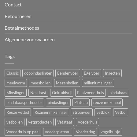
Contact
Retourneren
Betaalmethodes
Algemene voorwaarden
Tags
Classic
doppindaslinger
Eendenvoer
Egelvoer
Insecten
meelworm
meesbollen
Mezenbollen
milleniumslinger
Mixslinger
Nestkast
Onkruidvrij
Paalvoederhuis
pindakaas
pindakaaspothouder
pindaslinger
Plateau
reuze mezenbol
Reuze vetbol
Rozijnenmixslinger
strooivoer
vetblok
Vetbol
vetbollen
vetproducten
Vetstaaf
Voederhuis
Voederhuis op paal
voederplateau
Voederring
vogelhuisje