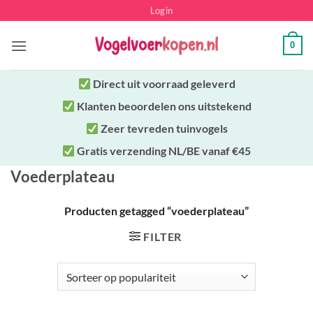
Ga
Login
naar
inhoud
0
Direct uit
voorraad geleverd
Klanten beoordelen ons uitstekend
Zeer tevreden tuinvogels
Gratis verzending NL/BE vanaf €45
Voederplateau
Producten getagged “voederplateau”
FILTER