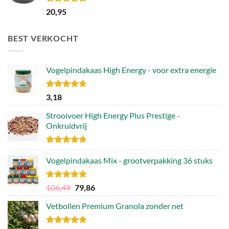
Gewaardeerd
20,95
5.00
uit 5
BEST VERKOCHT
Vogelpindakaas High Energy - voor extra energie
Gewaardeerd
3,18
4.70
uit 5
Strooivoer High Energy Plus Prestige -
Onkruidvrij
Gewaardeerd
4.71
Vogelpindakaas Mix - grootverpakking 36 stuks
uit 5
Gewaardeerd
Oorspronkelijke
Huidige
106,49
79,86
4.81
uit 5
prijs
prijs
Vetbollen Premium Granola zonder net
was:
is:
106,49.
79,86.