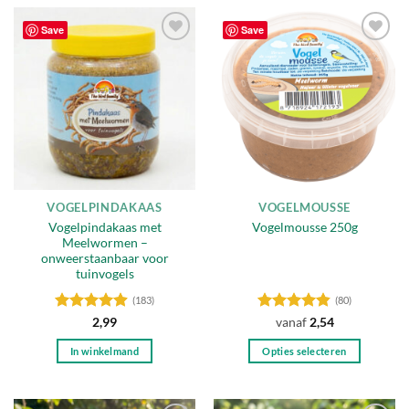
Save
Save
Toevoegen
Toevoegen
aan
aan
verlanglijst
verlanglijst
VOGELPINDAKAAS
VOGELMOUSSE
Vogelpindakaas met
Vogelmousse 250g
Meelwormen –
onweerstaanbaar voor
tuinvogels
(183)
(80)
Gewaardeerd
Gewaardeerd
2,99
vanaf
2,54
4.85
uit 5
4.8
uit 5
In winkelmand
Opties selecteren
Dit
product