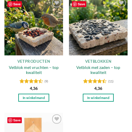
heeft
Save
Save
meerdere
Toevoegen
Toevoegen
variaties.
aan
aan
Deze
verlanglijst
verlanglijst
optie
kan
gekozen
worden
op
de
VETPRODUCTEN
VETBLOKKEN
productpagina
Vetblok met vruchten – top
Vetblok met zaden – top
kwaliteit
kwaliteit
(9)
(11)
Gewaardeerd
Gewaardeerd
4,36
4,36
4.44
uit 5
4.45
uit 5
In winkelmand
In winkelmand
Save
Toevoegen
aan