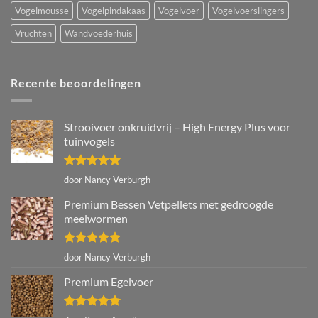
Vogelmousse
Vogelpindakaas
Vogelvoer
Vogelvoerslingers
Vruchten
Wandvoederhuis
Recente beoordelingen
Strooivoer onkruidvrij – High Energy Plus voor
tuinvogels
Gewaardeerd
door Nancy Verburgh
5
uit 5
Premium Bessen Vetpellets met gedroogde
meelwormen
Gewaardeerd
door Nancy Verburgh
5
uit 5
Premium Egelvoer
Gewaardeerd