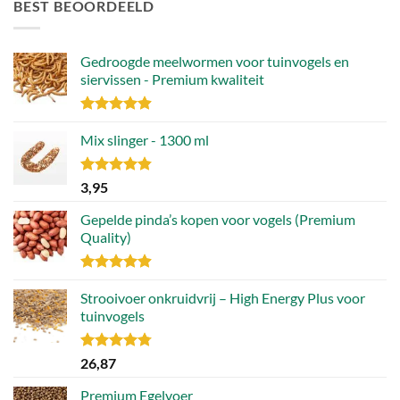
BEST BEOORDEELD
Deze
Deze
optie
optie
kan
kan
Gedroogde meelwormen voor tuinvogels en
gekozen
gekozen
siervissen - Premium kwaliteit
worden
worden
op
op
Gewaardeerd
de
de
4.88
Mix slinger - 1300 ml
uit 5
productpagina
productpagina
Gewaardeerd
3,95
4.79
uit 5
Gepelde pinda’s kopen voor vogels (Premium
Quality)
Gewaardeerd
4.89
Strooivoer onkruidvrij – High Energy Plus voor
uit 5
tuinvogels
Gewaardeerd
26,87
4.77
uit 5
Premium Egelvoer