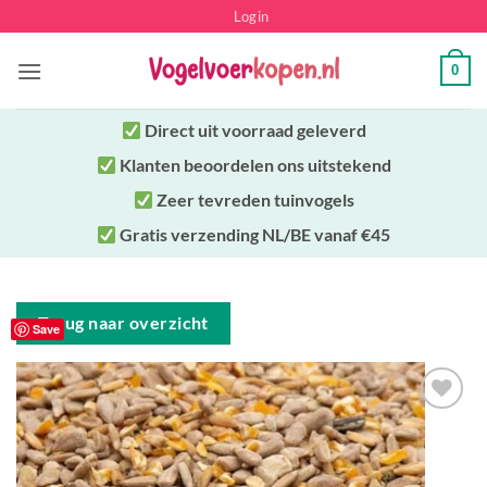
Ga
Login
naar
inhoud
0
Direct uit
voorraad geleverd
Klanten beoordelen ons uitstekend
Zeer tevreden tuinvogels
Gratis verzending NL/BE vanaf €45
Terug naar overzicht
Save
Toevoegen
aan
verlanglijst