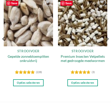
Save
Save
Toevoegen
Toevoegen
aan
aan
verlanglijst
verlanglijst
STROOIVOER
STROOIVOER
Gepelde zonnebloempitten
Premium Insecten Vetpellets
onkruidvrij
met gedroogde meelwormen
(228)
(3)
Gewaardeerd
Gewaardeerd
4.87
uit 5
4.67
uit 5
Opties selecteren
Opties selecteren
Dit
Dit
product
product
heeft
heeft
meerdere
meerdere
variaties.
variaties.