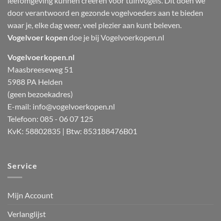
leefomgeving kunnen creëren voor tuinvogels. Dit doen we
door verantwoord en gezonde vogelvoeders aan te bieden
waar je, elke dag weer, veel plezier aan kunt beleven.
Vogelvoer kopen
doe je bij Vogelvoerkopen.nl
Vogelvoerkopen.nl
Maasbreeseweg 51
5988 PA Helden
(geen bezoekadres)
E-mail:
info@vogelvoerkopen.nl
Telefoon: 085 - 06 07 125
KvK: 58802835 | Btw: 853188476B01
Service
Mijn Account
Verlanglijst