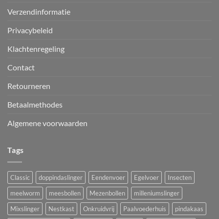
Verzendinformatie
Privacybeleid
Klachtenregeling
Contact
Retourneren
Betaalmethodes
Algemene voorwaarden
Tags
Classic
doppindaslinger
Eendenvoer
Egelvoer
Insecten
meelworm
meesbollen
Mezenbollen
milleniumslinger
Mixslinger
Nestkast
Onkruidvrij
Paalvoederhuis
pindakaas