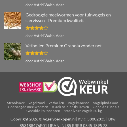
Gewaardeerd
door Astrid Walsh-Adan
4
uit 5
Gedroogde meelwormen voor tuinvogels en
siervissen - Premium kwaliteit
Gewaardeerd
door Astrid Walsh-Adan
4
uit 5
Vetbollen Premium Granola zonder net
Gewaardeerd
door Astrid Walsh-Adan
4
uit 5
Strooivoer
Vogelzaad
Vetbollen
Vogelmousse
Vogelpindakaas
Gedroogde meelwormen
Black soldier fly larven
Gepelde Pinda’s
Gevulde kokosnoten
Strooivoer vogels 20 kg
Copyright 2026 ©
vogelvoerkopen.nl
| KvK: 58802835 | Btw:
853188476B01 | IBAN: NL85 RBRB 0845 1895 73