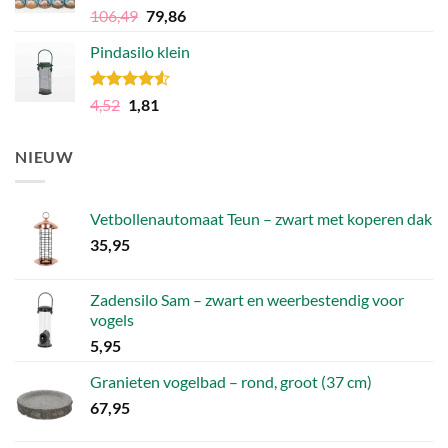
Gewaardeerd
Oorspronkelijke
Huidige
106,49
79,86
4.81
uit 5
prijs
prijs
Pindasilo klein
was:
is:
106,49.
79,86.
Gewaardeerd
Oorspronkelijke
Huidige
4,52
1,81
4.50
uit 5
prijs
prijs
was:
is:
NIEUW
4,52.
1,81.
Vetbollenautomaat Teun – zwart met koperen dak
35,95
Zadensilo Sam – zwart en weerbestendig voor
vogels
5,95
Granieten vogelbad – rond, groot (37 cm)
67,95