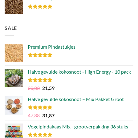
Gewaardeerd
4.85
uit 5
SALE
Premium Pindastukjes
Gewaardeerd
4.86
uit 5
Halve gevulde kokosnoot - High Energy - 10 pack
Gewaardeerd
Oorspronkelijke
Huidige
30,83
21,59
4.92
uit 5
prijs
prijs
Halve gevulde kokosnoot – Mix Pakket Groot
was:
is:
30,83.
21,59.
Gewaardeerd
Oorspronkelijke
Huidige
47,88
31,87
4.75
uit 5
prijs
prijs
Vogelpindakaas Mix - grootverpakking 36 stuks
was:
is:
47,88.
31,87.