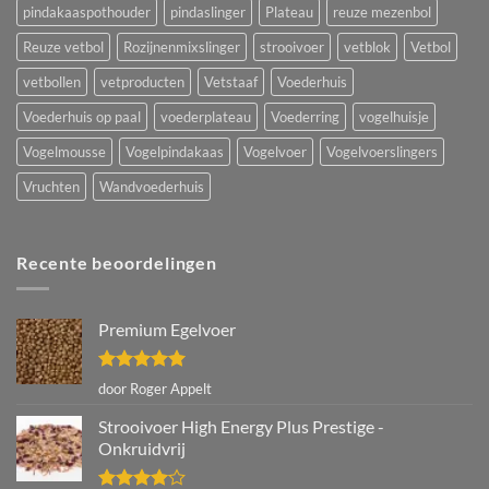
pindakaaspothouder
pindaslinger
Plateau
reuze mezenbol
Reuze vetbol
Rozijnenmixslinger
strooivoer
vetblok
Vetbol
vetbollen
vetproducten
Vetstaaf
Voederhuis
Voederhuis op paal
voederplateau
Voederring
vogelhuisje
Vogelmousse
Vogelpindakaas
Vogelvoer
Vogelvoerslingers
Vruchten
Wandvoederhuis
Recente beoordelingen
Premium Egelvoer
Gewaardeerd
door Roger Appelt
5
uit 5
Strooivoer High Energy Plus Prestige -
Onkruidvrij