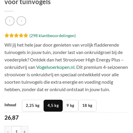
voor tuinvogels
(
298
klantbeoordelingen)
Gewaardeerd
298
Wil jij het hele jaar door genieten van vrolijk fladderende
4.77
op 5
tuinvogels in jouw tuin, zonder last van onkruidgroei bij de
gebaseerd
op
klant
voederplek? Ontdek dan het Strooivoer High Energy Plus –
waarderingen
onkruidvrij van
Vogelvoerkopen.nl
. Dit premium 4-seizoenen
strooivoer is onkruidvrij en speciaal ontwikkeld voor alle
soorten tuinvogels die extra energie en voeding nodig
hebben, zonder dat er onkruid ontstaat in jouw tuin.
Inhoud
2,25 kg
4,5 kg
9 kg
18 kg
26,87
Strooivoer onkruidvrij – High Energy Plus voor tuinvogels aantal