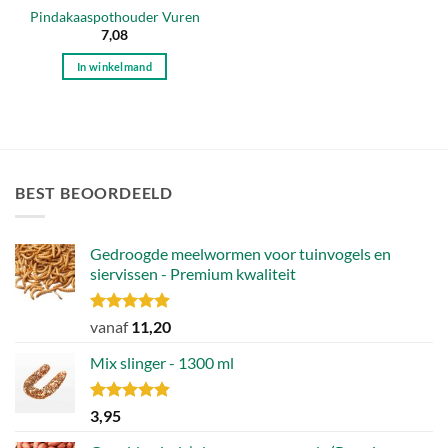
Pindakaaspothouder Vuren
7,08
In winkelmand
BEST BEOORDEELD
Gedroogde meelwormen voor tuinvogels en
siervissen - Premium kwaliteit
Gewaardeerd
vanaf
11,20
4.88
uit 5
Mix slinger - 1300 ml
Gewaardeerd
3,95
4.79
uit 5