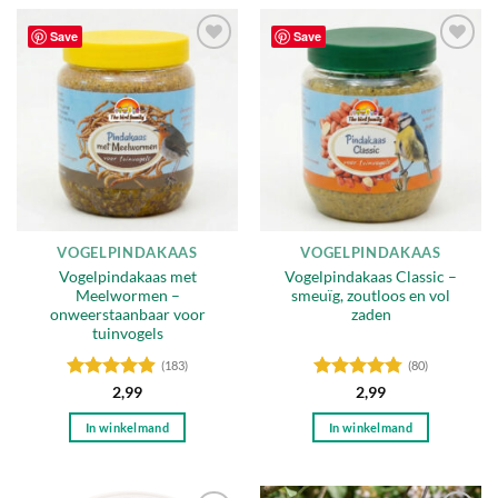
Save
Save
Toevoegen
Toevoegen
aan
aan
verlanglijst
verlanglijst
VOGELPINDAKAAS
VOGELPINDAKAAS
Vogelpindakaas met
Vogelpindakaas Classic –
Meelwormen –
smeuïg, zoutloos en vol
onweerstaanbaar voor
zaden
tuinvogels
(183)
(80)
Gewaardeerd
Gewaardeerd
2,99
2,99
4.85
uit 5
4.78
uit 5
In winkelmand
In winkelmand