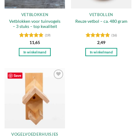
op
op
de
de
VETBLOKKEN
VETBOLLEN
productpagina
productpagina
Vetblokken voor tuinvogels
Reuze vetbol – ca. 480 gram
– 3 stuks – top kwaliteit
(19)
(16)
Gewaardeerd
Gewaardeerd
11,65
2,49
4.79
uit 5
4.75
uit 5
In winkelmand
In winkelmand
Save
Toevoegen
aan
verlanglijst
VOGELVOEDERHUISJES