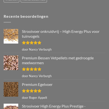
Recente beoordelingen
Strooivoer onkruidvrij – High Energy Plus voor
tuinvogels
Gewaardeerd
door Nancy Verburgh
5
uit 5
Premium Bessen Vetpellets met gedroogde
meelwormen
Gewaardeerd
door Nancy Verburgh
5
uit 5
Premium Egelvoer
Gewaardeerd
door Roger Appelt
5
uit 5
Strooivoer High Energy Plus Prestige -