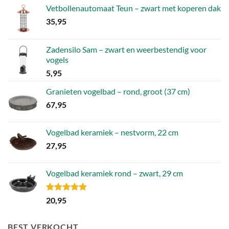
Vetbollenautomaat Teun – zwart met koperen dak
35,95
Zadensilo Sam – zwart en weerbestendig voor
vogels
5,95
Granieten vogelbad – rond, groot (37 cm)
67,95
Vogelbad keramiek – nestvorm, 22 cm
27,95
Vogelbad keramiek rond – zwart, 29 cm
Gewaardeerd
20,95
5.00
uit 5
BEST VERKOCHT