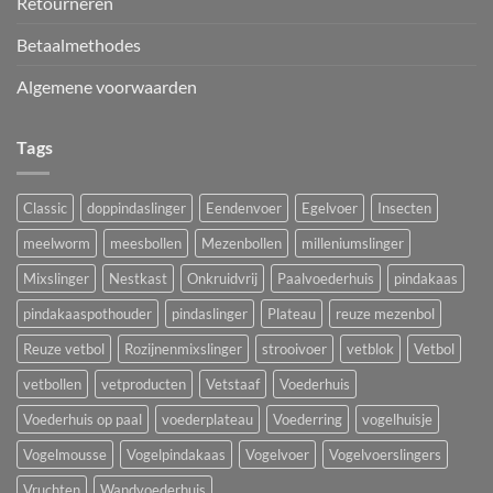
Retourneren
Betaalmethodes
Algemene voorwaarden
Tags
Classic
doppindaslinger
Eendenvoer
Egelvoer
Insecten
meelworm
meesbollen
Mezenbollen
milleniumslinger
Mixslinger
Nestkast
Onkruidvrij
Paalvoederhuis
pindakaas
pindakaaspothouder
pindaslinger
Plateau
reuze mezenbol
Reuze vetbol
Rozijnenmixslinger
strooivoer
vetblok
Vetbol
vetbollen
vetproducten
Vetstaaf
Voederhuis
Voederhuis op paal
voederplateau
Voederring
vogelhuisje
Vogelmousse
Vogelpindakaas
Vogelvoer
Vogelvoerslingers
Vruchten
Wandvoederhuis