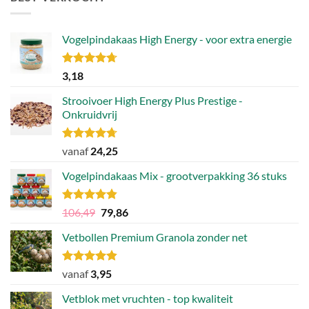
Vogelpindakaas High Energy - voor extra energie
Gewaardeerd
3,18
4.70
uit 5
Strooivoer High Energy Plus Prestige -
Onkruidvrij
Gewaardeerd
vanaf
24,25
4.71
uit 5
Vogelpindakaas Mix - grootverpakking 36 stuks
Gewaardeerd
Oorspronkelijke
Huidige
106,49
79,86
4.81
uit 5
prijs
prijs
Vetbollen Premium Granola zonder net
was:
is:
106,49.
79,86.
Gewaardeerd
vanaf
3,95
4.80
uit 5
Vetblok met vruchten - top kwaliteit