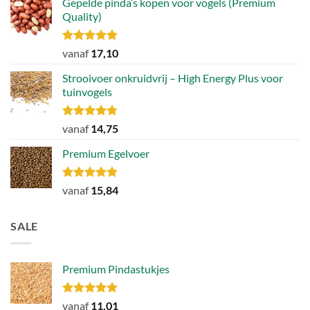
Gepelde pinda’s kopen voor vogels (Premium
Quality)
Gewaardeerd
vanaf
17,10
4.89
uit 5
Strooivoer onkruidvrij – High Energy Plus voor
tuinvogels
Gewaardeerd
vanaf
14,75
4.77
uit 5
Premium Egelvoer
Gewaardeerd
vanaf
15,84
4.85
uit 5
SALE
Premium Pindastukjes
Gewaardeerd
vanaf
11,01