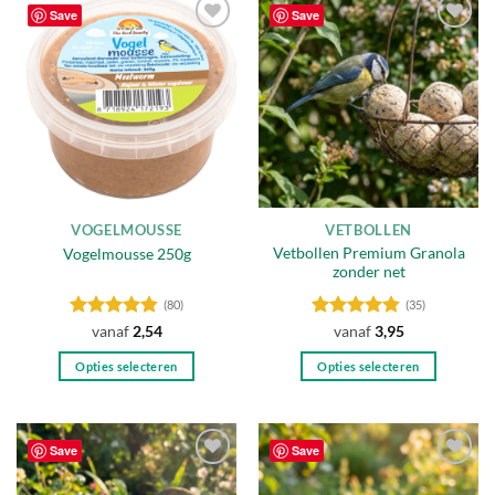
Save
Save
Toevoegen
Toevoegen
aan
aan
verlanglijst
verlanglijst
VOGELMOUSSE
VETBOLLEN
Vetbollen Premium Granola
Vogelmousse 250g
zonder net
(80)
(35)
Gewaardeerd
Gewaardeerd
vanaf
2,54
vanaf
3,95
4.8
uit 5
4.8
uit 5
Opties selecteren
Opties selecteren
Dit
Dit
product
product
heeft
heeft
Save
Save
meerdere
meerdere
Toevoegen
Toevoegen
variaties.
variaties.
aan
aan