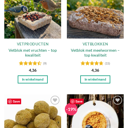
Deze
Deze
verlanglijst
verlanglijst
optie
optie
kan
kan
gekozen
gekozen
worden
worden
op
op
de
de
VETPRODUCTEN
VETBLOKKEN
productpagina
productpagina
Vetblok met vruchten – top
Vetblok met meelwormen –
kwaliteit
top kwaliteit
(9)
(15)
Gewaardeerd
Gewaardeerd
4,36
4,36
4.44
uit 5
4.67
uit 5
In winkelmand
In winkelmand
Save
Save
-19%
Toevoegen
Toevoegen
aan
aan
verlanglijst
verlanglijst