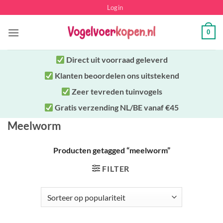
Ga
Login
naar
inhoud
0
Direct uit
voorraad geleverd
Klanten beoordelen ons uitstekend
Zeer tevreden tuinvogels
Gratis verzending NL/BE vanaf €45
Meelworm
Producten getagged “meelworm”
FILTER