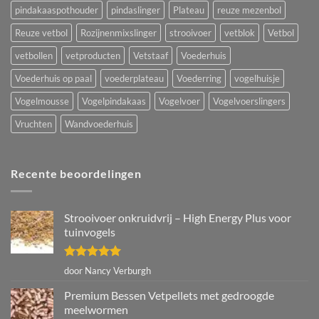
pindakaaspothouder
pindaslinger
Plateau
reuze mezenbol
Reuze vetbol
Rozijnenmixslinger
strooivoer
vetblok
Vetbol
vetbollen
vetproducten
Vetstaaf
Voederhuis
Voederhuis op paal
voederplateau
Voederring
vogelhuisje
Vogelmousse
Vogelpindakaas
Vogelvoer
Vogelvoerslingers
Vruchten
Wandvoederhuis
Recente beoordelingen
Strooivoer onkruidvrij – High Energy Plus voor
tuinvogels
Gewaardeerd
door Nancy Verburgh
5
uit 5
Premium Bessen Vetpellets met gedroogde
meelwormen