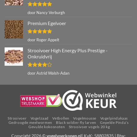
Gewaardeerd
door Nancy Verburgh
5
uit 5
Premium Egelvoer
Gewaardeerd
door Roger Appelt
5
uit 5
Strooivoer High Energy Plus Prestige -
Onkruidvrij
Gewaardeerd
door Astrid Walsh-Adan
4
uit 5
Strooivoer
Vogelzaad
Vetbollen
Vogelmousse
Vogelpindakaas
Gedroogde meelwormen
Black soldier fly larven
Gepelde Pinda’s
Gevulde kokosnoten
Strooivoer vogels 20 kg
Copyright 2026 ©
vogelvoerkopen.nl
| KvK: 58802835 | Btw: