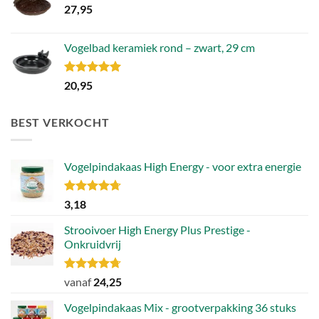
27,95
Vogelbad keramiek rond – zwart, 29 cm
Gewaardeerd
20,95
5.00
uit 5
BEST VERKOCHT
Vogelpindakaas High Energy - voor extra energie
Gewaardeerd
3,18
4.70
uit 5
Strooivoer High Energy Plus Prestige -
Onkruidvrij
Gewaardeerd
vanaf
24,25
4.71
uit 5
Vogelpindakaas Mix - grootverpakking 36 stuks