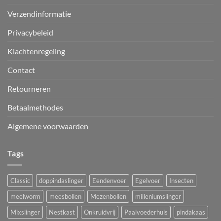
Verzendinformatie
Privacybeleid
Klachtenregeling
Contact
Retourneren
Betaalmethodes
Algemene voorwaarden
Tags
Classic
doppindaslinger
Eendenvoer
Egelvoer
Insecten
meelworm
meesbollen
Mezenbollen
milleniumslinger
Mixslinger
Nestkast
Onkruidvrij
Paalvoederhuis
pindakaas