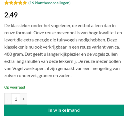
(
16
klantbeoordelingen)
Gewaardeerd
16
2,49
4.75
op 5
gebaseerd
op
klant
De klassieker onder het vogelvoer, de vetbol alleen dan in
waarderingen
reuze formaat. Onze reuze mezenbol is van hoge kwaliteit en
levert die extra energie die tuinvogels nodig hebben. Deze
klassieker is nu ook verkrijgbaar in een reuze variant van ca.
480 gram. Dat geeft u langer kijkplezier en de vogels zullen
extra lang smullen van deze lekkernij. De reuze mezenbollen
van Vogelvoerkopen.nl zijn gemaakt van een mengeling van
zuiver rundervet, granen en zaden.
Op voorraad
Reuze vetbol - ca. 480 gram aantal
In winkelmand