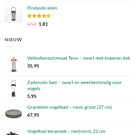
4.81
uit 5
prijs
prijs
Pindasilo klein
was:
is:
106,49.
79,86.
Gewaardeerd
Oorspronkelijke
Huidige
4,52
1,81
4.50
uit 5
prijs
prijs
was:
is:
NIEUW
4,52.
1,81.
Vetbollenautomaat Teun – zwart met koperen dak
35,95
Zadensilo Sam – zwart en weerbestendig voor
vogels
5,95
Granieten vogelbad – rond, groot (37 cm)
67,95
Vogelbad keramiek – nestvorm, 22 cm