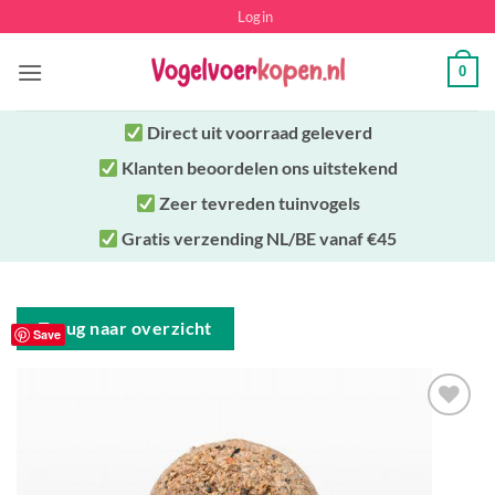
Ga
Login
naar
inhoud
0
Direct uit
voorraad geleverd
Klanten beoordelen ons uitstekend
Zeer tevreden tuinvogels
Gratis verzending NL/BE vanaf €45
Terug naar overzicht
Save
Toevoegen
aan
verlanglijst