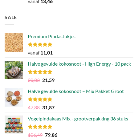
Gewaardeerd
vanaf
13,46
4.85
uit 5
SALE
Premium Pindastukjes
Gewaardeerd
vanaf
11,01
4.86
uit 5
Halve gevulde kokosnoot - High Energy - 10 pack
Gewaardeerd
Oorspronkelijke
Huidige
30,83
21,59
4.92
uit 5
prijs
prijs
Halve gevulde kokosnoot – Mix Pakket Groot
was:
is:
30,83.
21,59.
Gewaardeerd
Oorspronkelijke
Huidige
47,88
31,87
4.75
uit 5
prijs
prijs
Vogelpindakaas Mix - grootverpakking 36 stuks
was:
is:
47,88.
31,87.
Gewaardeerd
Oorspronkelijke
Huidige
106,49
79,86