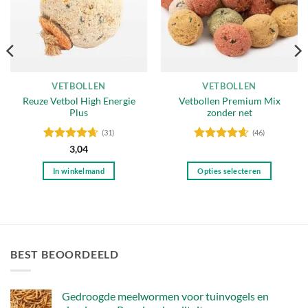
VETBOLLEN
VETBOLLEN
Reuze Vetbol High Energie
Vetbollen Premium Mix
Plus
zonder net
(31)
(46)
Gewaardeerd
Gewaardeerd
3,04
4.65
uit 5
4.54
uit 5
In winkelmand
Opties selecteren
Dit
product
heeft
meerdere
variaties.
BEST BEOORDEELD
Deze
optie
kan
Gedroogde meelwormen voor tuinvogels en
gekozen