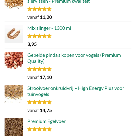
siervissen - Premium kwaliteit
worden
op
Gewaardeerd
de
vanaf
11,20
4.88
uit 5
productpagina
Mix slinger - 1300 ml
Gewaardeerd
3,95
4.79
uit 5
Gepelde pinda’s kopen voor vogels (Premium
Quality)
Gewaardeerd
vanaf
17,10
4.89
uit 5
Strooivoer onkruidvrij – High Energy Plus voor
tuinvogels
Gewaardeerd
vanaf
14,75
4.77
uit 5
Premium Egelvoer