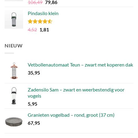
Gewaardeerd
Oorspronkelijke
Huidige
106,49
79,86
4.81
uit 5
prijs
prijs
Pindasilo klein
was:
is:
106,49.
79,86.
Gewaardeerd
Oorspronkelijke
Huidige
4,52
1,81
4.50
uit 5
prijs
prijs
was:
is:
NIEUW
4,52.
1,81.
Vetbollenautomaat Teun – zwart met koperen dak
35,95
Zadensilo Sam – zwart en weerbestendig voor
vogels
5,95
Granieten vogelbad – rond, groot (37 cm)
67,95