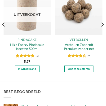
aan
aan
verlanglijst
verlanglijst
UITVERKOCHT
PINDACAKE
VETBOLLEN
High Energy Pindacake
Vetbollen Zonnepit
Insecten 500ml
Premium zonder net
(5)
(9)
Gewaardeerd
Gewaardeerd
5,27
5
uit 5
4.44
uit 5
In winkelmand
Opties selecteren
Dit
product
heeft
meerdere
BEST BEOORDEELD
variaties.
Deze
optie