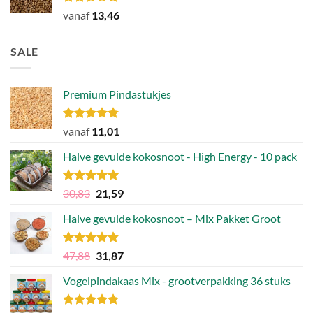
Gewaardeerd
vanaf
13,46
4.85
uit 5
SALE
Premium Pindastukjes
Gewaardeerd
vanaf
11,01
4.86
uit 5
Halve gevulde kokosnoot - High Energy - 10 pack
Gewaardeerd
Oorspronkelijke
Huidige
30,83
21,59
4.92
uit 5
prijs
prijs
Halve gevulde kokosnoot – Mix Pakket Groot
was:
is:
30,83.
21,59.
Gewaardeerd
Oorspronkelijke
Huidige
47,88
31,87
4.75
uit 5
prijs
prijs
Vogelpindakaas Mix - grootverpakking 36 stuks
was:
is:
47,88.
31,87.