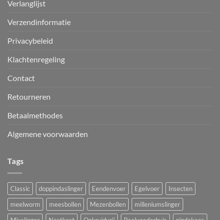
Verlanglijst
Verzendinformatie
Privacybeleid
Klachtenregeling
Contact
Retourneren
Betaalmethodes
Algemene voorwaarden
Tags
Classic
doppindaslinger
Eendenvoer
Egelvoer
Insecten
meelworm
meesbollen
Mezenbollen
milleniumslinger
Mixslinger
Nestkast
Onkruidvrij
Paalvoederhuis
pindakaas