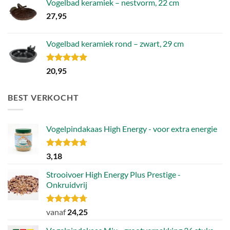
Vogelbad keramiek – nestvorm, 22 cm
27,95
Vogelbad keramiek rond – zwart, 29 cm
Gewaardeerd
20,95
5.00
uit 5
BEST VERKOCHT
Vogelpindakaas High Energy - voor extra energie
Gewaardeerd
3,18
4.70
uit 5
Strooivoer High Energy Plus Prestige -
Onkruidvrij
Gewaardeerd
vanaf
24,25
4.71
uit 5