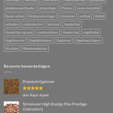
pindakaaspothouder
pindaslinger
Plateau
reuze mezenbol
Reuze vetbol
Rozijnenmixslinger
strooivoer
vetblok
Vetbol
vetbollen
vetproducten
Vetstaaf
Voederhuis
Voederhuis op paal
voederplateau
Voederring
vogelhuisje
Vogelmousse
Vogelpindakaas
Vogelvoer
Vogelvoerslingers
Vruchten
Wandvoederhuis
Recente beoordelingen
Premium Egelvoer
Gewaardeerd
door Roger Appelt
5
uit 5
Strooivoer High Energy Plus Prestige -
Onkruidvrij