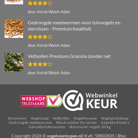
Gewaardeerd
door Astrid Walsh-Adan
4
uit 5
Gedroogde meelwormen voor tuinvogels en
siervissen - Premium kwaliteit
Gewaardeerd
door Astrid Walsh-Adan
4
uit 5
Vetbollen Premium Granola zonder net
Gewaardeerd
door Astrid Walsh-Adan
4
uit 5
Strooivoer
Vogelzaad
Vetbollen
Vogelmousse
Vogelpindakaas
Gedroogde meelwormen
Black soldier fly larven
Gepelde Pinda’s
Gevulde kokosnoten
Strooivoer vogels 20 kg
Copyright 2026 ©
vogelvoerkopen.nl
| KvK: 58802835 | Btw: