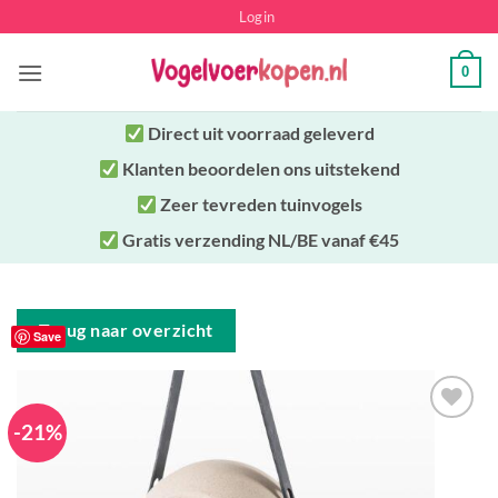
Ga
Login
naar
inhoud
0
Direct uit
voorraad geleverd
Klanten beoordelen ons uitstekend
Zeer tevreden tuinvogels
Gratis verzending NL/BE vanaf €45
Terug naar overzicht
Save
-21%
Toevoegen
aan
verlanglijst