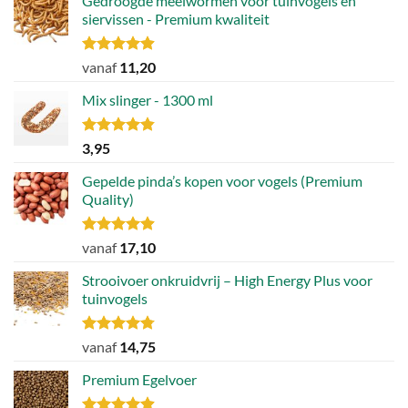
Gedroogde meelwormen voor tuinvogels en
kan
siervissen - Premium kwaliteit
gekozen
worden
Gewaardeerd
vanaf
11,20
op
4.88
uit 5
de
Mix slinger - 1300 ml
productpagina
Gewaardeerd
3,95
4.79
uit 5
Gepelde pinda’s kopen voor vogels (Premium
Quality)
Gewaardeerd
vanaf
17,10
4.89
uit 5
Strooivoer onkruidvrij – High Energy Plus voor
tuinvogels
Gewaardeerd
vanaf
14,75
4.77
uit 5
Premium Egelvoer