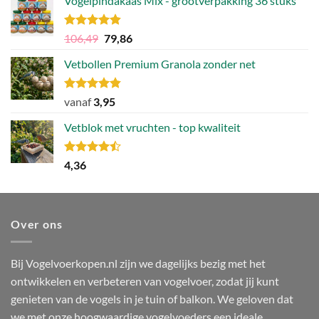
Vogelpindakaas Mix - grootverpakking 36 stuks
Gewaardeerd
Oorspronkelijke
Huidige
106,49
79,86
4.81
uit 5
prijs
prijs
Vetbollen Premium Granola zonder net
was:
is:
106,49.
79,86.
Gewaardeerd
vanaf
3,95
4.80
uit 5
Vetblok met vruchten - top kwaliteit
Gewaardeerd
4,36
4.44
uit 5
Over ons
Bij Vogelvoerkopen.nl zijn we dagelijks bezig met het
ontwikkelen en verbeteren van vogelvoer, zodat jij kunt
genieten van de vogels in je tuin of balkon. We geloven dat
we met onze hoogwaardige vogelvoeders een ideale