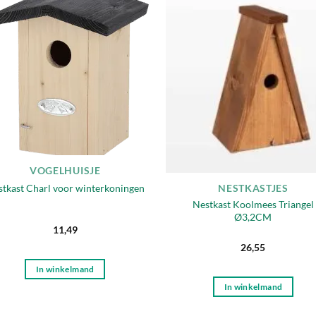
Toevoegen
Toevo
aan
aa
verlanglijst
verlang
Uitverkocht
VOGELHUISJE
tkast Charl voor winterkoningen
NESTKASTJES
Nestkast Koolmees Triangel
Ø3,2CM
11,49
26,55
In winkelmand
In winkelmand