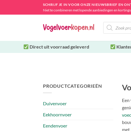
Ga
SCHRIJF JE IN VOOR ONZE NIEUWSBRIEF EN O
naar
Niet te combineren met lopende aanbiedingen en kortings
inhoud
Producten
zoeken
Direct uit
voorraad geleverd
Klante
Vo
PRODUCTCATEGORIEËN
Een 
Duivenvoer
geni
Eekhoornvoer
voed
bouw
Eendenvoer
met 