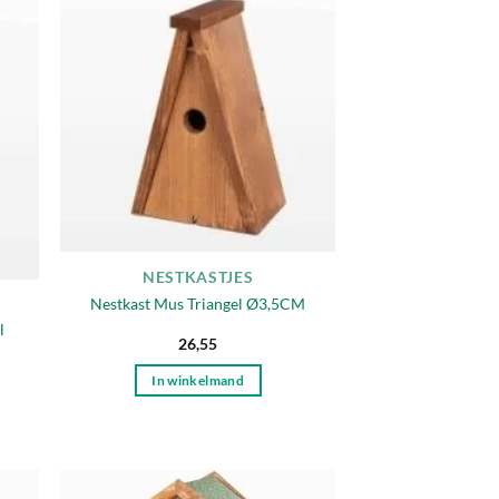
egen
Toevoegen
n
aan
lijst
verlanglijst
NESTKASTJES
Nestkast Mus Triangel Ø3,5CM
l
26,55
In winkelmand