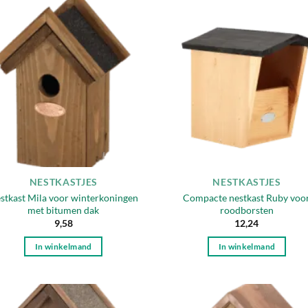
Toevoegen
Toevo
aan
aa
verlanglijst
verlang
NESTKASTJES
NESTKASTJES
stkast Mila voor winterkoningen
Compacte nestkast Ruby voo
met bitumen dak
roodborsten
9,58
12,24
In winkelmand
In winkelmand