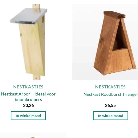
Toevoegen
Toevo
aan
aa
verlanglijst
verlang
NESTKASTJES
NESTKASTJES
Nestkast Arbor – Ideaal voor
Nestkast Roodborst Triangel
boomkruipers
23,26
26,55
In winkelmand
In winkelmand