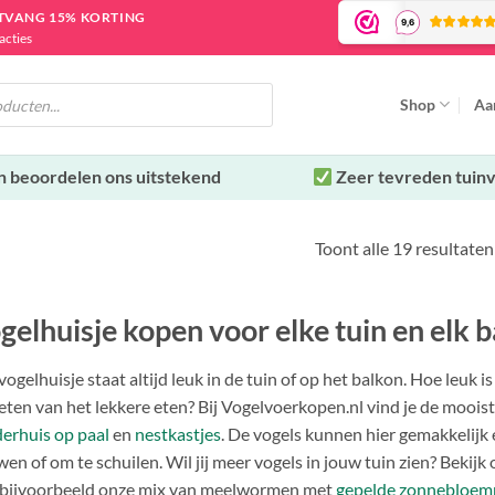
NTVANG 15% KORTING
acties
Shop
Aa
n beoordelen ons uitstekend
Zeer tevreden tuinv
Toont alle 19 resultaten
gelhuisje kopen voor elke tuin en elk 
vogelhuisje staat altijd leuk in de tuin of op het balkon. Hoe leuk i
eten van het lekkere eten? Bij Vogelvoerkopen.nl vind je de mooist
erhuis op paal
en
nestkastjes
. De vogels kunnen hier gemakkelijk 
en of om te schuilen. Wil jij meer vogels in jouw tuin zien? Bekijk
bijvoorbeeld onze mix van meelwormen met
gepelde zonnebloemp