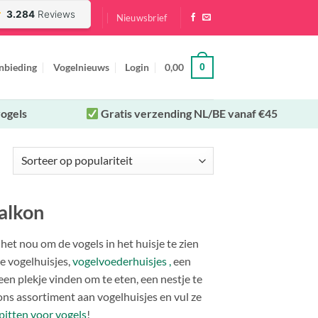
Nieuwsbrief
nbieding
Vogelnieuws
Login
0,00
0
ogels
Gratis verzending NL/BE vanaf €45
Gesorteerd
op
populariteit
balkon
s het nou om de vogels in het huisje te zien
e vogelhuisjes,
vogelvoederhuisjes ,
een
een plekje vinden om te eten, een nestje te
 ons assortiment aan vogelhuisjes en vul ze
itten voor vogels
!