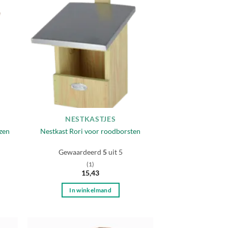
egen
Toevoegen
n
aan
lijst
verlanglijst
NESTKASTJES
zen
Nestkast Rori voor roodborsten
Gewaardeerd
5
uit 5
(1)
15,43
In winkelmand