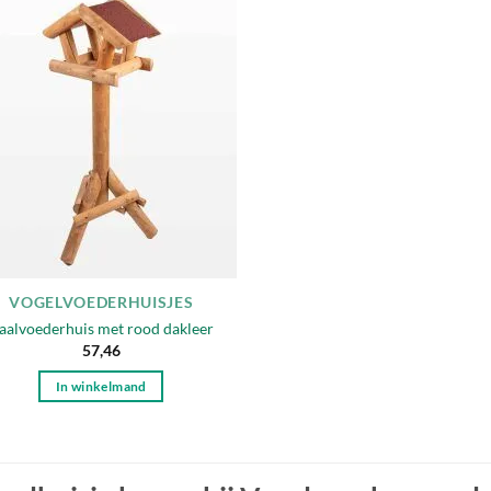
Toevoegen
aan
verlanglijst
erkocht
VOGELVOEDERHUISJES
aalvoederhuis met rood dakleer
57,46
In winkelmand