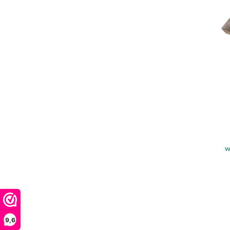
w
9,6