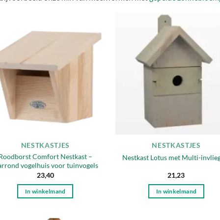
Toevoegen
Toevo
aan
aa
verlanglijst
verlang
NESTKASTJES
NESTKASTJES
Roodborst Comfort Nestkast –
Nestkast Lotus met Multi-invlie
arrond vogelhuis voor tuinvogels
23,40
21,23
In winkelmand
In winkelmand