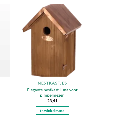
egen
Toevoegen
n
aan
lijst
verlanglijst
NESTKASTJES
Elegante nestkast Luna voor
pimpelmezen
23,41
In winkelmand