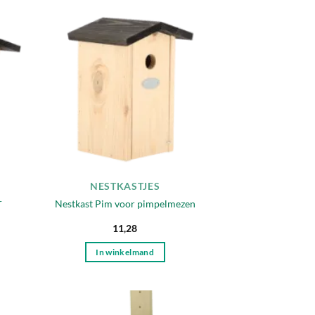
egen
Toevoegen
n
aan
lijst
verlanglijst
NESTKASTJES
r
Nestkast Pim voor pimpelmezen
11,28
In winkelmand