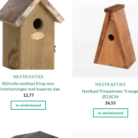
Toevoegen
Toevo
aan
aa
verlanglijst
verlang
Uitverkocht
NESTKASTJES
Stijlvolle nestkast King voor
NESTKASTJES
interkoningen met koperen dak
Nestkast Pimpelmees Triange
12,77
Ø2,8CM
26,55
In winkelmand
In winkelmand