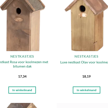
Toevoegen
Toevo
aan
aa
verlanglijst
verlang
NESTKASTJES
NESTKASTJES
stkast Rosa voor koolmezen met
Luxe nestkast Olav voor koolme
bitumen dak
17,34
18,19
In winkelmand
In winkelmand