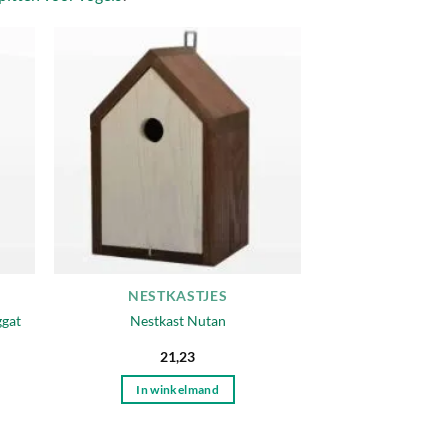
egen
Toevoegen
n
aan
lijst
verlanglijst
NESTKASTJES
ggat
Nestkast Nutan
21,23
In winkelmand