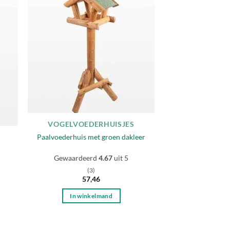
egen
Toevoegen
n
aan
lijst
verlanglijst
VOGELVOEDERHUISJES
Paalvoederhuis met groen dakleer
Gewaardeerd
4.67
uit 5
(3)
57,46
In winkelmand