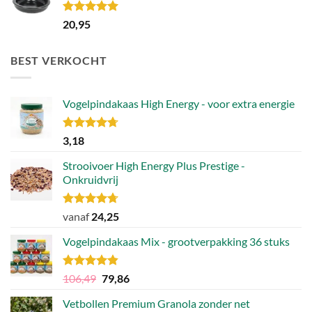
Gewaardeerd
20,95
5.00
uit 5
BEST VERKOCHT
Vogelpindakaas High Energy - voor extra energie
Gewaardeerd
3,18
4.70
uit 5
Strooivoer High Energy Plus Prestige -
Onkruidvrij
Gewaardeerd
vanaf
24,25
4.71
uit 5
Vogelpindakaas Mix - grootverpakking 36 stuks
Gewaardeerd
Oorspronkelijke
Huidige
106,49
79,86
4.81
uit 5
prijs
prijs
Vetbollen Premium Granola zonder net
was:
is: