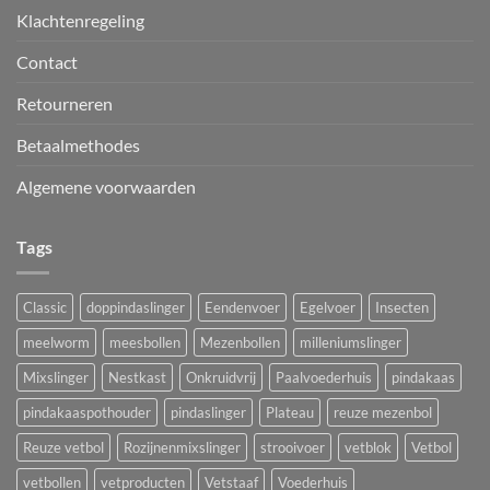
Klachtenregeling
Contact
Retourneren
Betaalmethodes
Algemene voorwaarden
Tags
Classic
doppindaslinger
Eendenvoer
Egelvoer
Insecten
meelworm
meesbollen
Mezenbollen
milleniumslinger
Mixslinger
Nestkast
Onkruidvrij
Paalvoederhuis
pindakaas
pindakaaspothouder
pindaslinger
Plateau
reuze mezenbol
Reuze vetbol
Rozijnenmixslinger
strooivoer
vetblok
Vetbol
vetbollen
vetproducten
Vetstaaf
Voederhuis