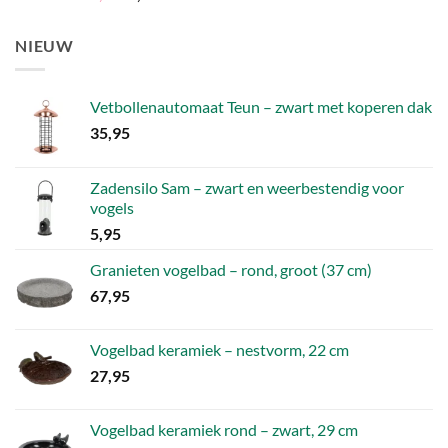
4.50
uit 5
prijs
prijs
was:
is:
NIEUW
4,52.
1,81.
Vetbollenautomaat Teun – zwart met koperen dak
35,95
Zadensilo Sam – zwart en weerbestendig voor
vogels
5,95
Granieten vogelbad – rond, groot (37 cm)
67,95
Vogelbad keramiek – nestvorm, 22 cm
27,95
Vogelbad keramiek rond – zwart, 29 cm