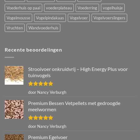
Voederhuis op paal
voederplateau
Voederring
vogelhuisje
Vogelmousse
Vogelpindakaas
Vogelvoer
Vogelvoerslingers
Vruchten
Wandvoederhuis
Recente beoordelingen
Strooivoer onkruidvrij – High Energy Plus voor
tuinvogels
Gewaardeerd
door Nancy Verburgh
5
uit 5
Premium Bessen Vetpellets met gedroogde
meelwormen
Gewaardeerd
door Nancy Verburgh
5
uit 5
Premium Egelvoer