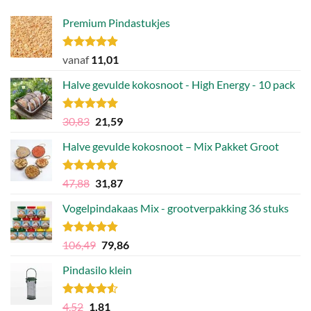
Premium Pindastukjes
Gewaardeerd
vanaf
11,01
4.86
uit 5
Halve gevulde kokosnoot - High Energy - 10 pack
Gewaardeerd
Oorspronkelijke
Huidige
30,83
21,59
4.92
uit 5
prijs
prijs
Halve gevulde kokosnoot – Mix Pakket Groot
was:
is:
30,83.
21,59.
Gewaardeerd
Oorspronkelijke
Huidige
47,88
31,87
4.75
uit 5
prijs
prijs
Vogelpindakaas Mix - grootverpakking 36 stuks
was:
is:
47,88.
31,87.
Gewaardeerd
Oorspronkelijke
Huidige
106,49
79,86
4.81
uit 5
prijs
prijs
Pindasilo klein
was:
is:
106,49.
79,86.
Gewaardeerd
Oorspronkelijke
Huidige
4,52
1,81