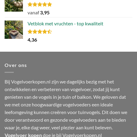
106,49.
79,86.
Gewaardeerd
vanaf
3,95
4.80
uit 5
Vetblok met vruchten - top kwaliteit
Gewaardeerd
4,36
4.44
uit 5
Over ons
Bij Vogelvoerkopen.nl zijn we dagelijks bezig met het
ontwikkelen en verbeteren van vogelvoer, zodat jij kunt
genieten van de vogels in je tuin of balkon. We geloven dat
we met onze hoogwaardige vogelvoeders een ideale
leefomgeving kunnen creëren voor tuinvogels. Dit doen we
door verantwoord en gezonde vogelvoeders aan te bieden
waar je, elke dag weer, veel plezier aan kunt beleven.
Vogelvoer kopen
doe je bij Vogelvoerkopen.nl