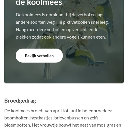
de koolmees
De koolmees is dominant bij de vetbol en jagt
andere soorten weg. Hij pikt vetbollen snel leeg.
Hang meerdere vetbollen op verschillende
plekken zodat ook andere vogels kunnen eten.
Bekijk vetbollen
Broedgedrag
De koolmees broedt van april tot juni in holenbroeders:
boomholten, nestkastjes, brievenbussen en zelfs
bloempotten. Het vrouwtje bouwt het nest van mos, gras en