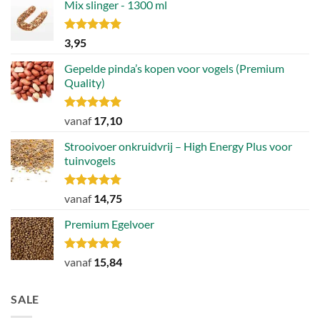
Mix slinger - 1300 ml
Gewaardeerd
3,95
4.79
uit 5
Gepelde pinda’s kopen voor vogels (Premium
Quality)
Gewaardeerd
vanaf
17,10
4.89
uit 5
Strooivoer onkruidvrij – High Energy Plus voor
tuinvogels
Gewaardeerd
vanaf
14,75
4.77
uit 5
Premium Egelvoer
Gewaardeerd
vanaf
15,84
4.85
uit 5
SALE