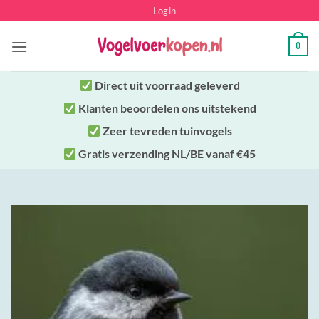
Ga
Login
naar
inhoud
0
Direct uit
voorraad geleverd
Klanten beoordelen ons uitstekend
Zeer tevreden tuinvogels
Gratis verzending NL/BE vanaf €45