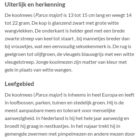
Uiterlijk en herkenning
De koolmees (
Parus major
) is 13 tot 15 cm lang en weegt 14
tot 22 gram. De kop is glanzend zwart met grote witte
wangvlekken. De onderkant is helder geel met een brede
zwarte streep van keel tot staart , bij mannetjes breder dan
bij vrouwtjes, wat een eenvoudig seksekenmerk is. De rug is
geelgroen tot olijfgroen, de vleugels blauwgrijs met een witte
vleugelstreep. Jonge koolmezen zijn matter van kleur met
gele in plaats van witte wangen.
Leefgebied
De koolmees (
Parus major
) is inheems in heel Europa en leeft
in loofbossen, parken, tuinen en stedelijk groen. Hij is de
meest aanpasbare mees en tolerant voor menselijke
aanwezigheid. In Nederland is hij het hele jaar aanwezig en
broedt hij graag in nestkastjes. In het najaar trekt hij in
gemengde zwermen met pimpelmezen en andere mezen door