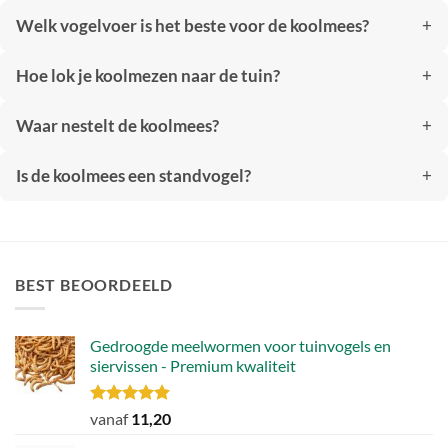
Welk vogelvoer is het beste voor de koolmees?
Hoe lok je koolmezen naar de tuin?
Waar nestelt de koolmees?
Is de koolmees een standvogel?
BEST BEOORDEELD
Gedroogde meelwormen voor tuinvogels en
siervissen - Premium kwaliteit
Gewaardeerd
vanaf
11,20
4.88
uit 5