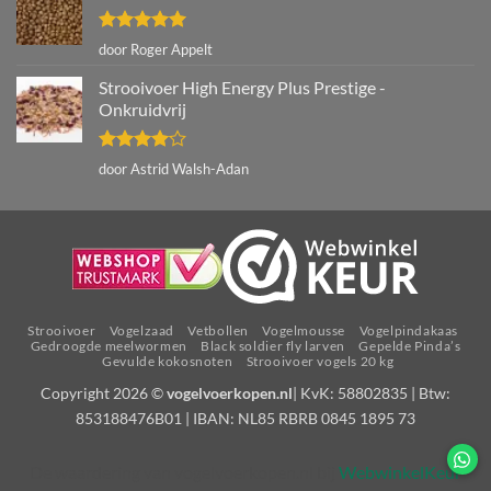
Gewaardeerd
door Roger Appelt
5
uit 5
Strooivoer High Energy Plus Prestige -
Onkruidvrij
Gewaardeerd
door Astrid Walsh-Adan
4
uit 5
Strooivoer
Vogelzaad
Vetbollen
Vogelmousse
Vogelpindakaas
Gedroogde meelwormen
Black soldier fly larven
Gepelde Pinda’s
Gevulde kokosnoten
Strooivoer vogels 20 kg
Copyright 2026 ©
vogelvoerkopen.nl
| KvK: 58802835 | Btw:
853188476B01 | IBAN: NL85 RBRB 0845 1895 73
De waardering van vogelvoerkopen.nl bij
WebwinkelKeur