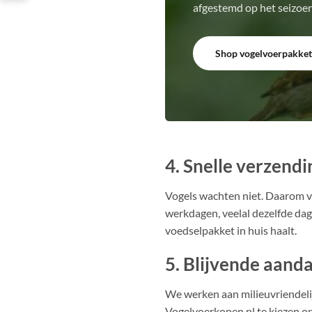
afgestemd op het seizoen
Shop vogelvoerpakket
4. Snelle verzend
Vogels wachten niet. Daarom ve
werkdagen, veelal dezelfde dag
voedselpakket in huis haalt.
5. Blijvende aand
We werken aan milieuvriendeli
Vogelvoerkopen.nl te kiezen ond