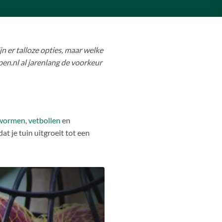
n er talloze opties, maar welke
en.nl al jarenlang de voorkeur
lwormen
,
vetbollen
en
t je tuin uitgroeit tot een