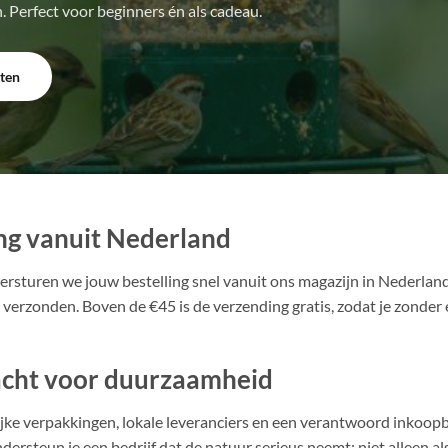
. Perfect voor beginners én als cadeau.
ten
ing vanuit Nederland
rsturen we jouw bestelling snel vanuit ons magazijn in Nederland
 verzonden. Boven de €45 is de verzending gratis, zodat je zonder
acht voor duurzaamheid
jke verpakkingen, lokale leveranciers en een verantwoord inkoopb
ersteun je een bedrijf dat de natuur serieus neemt: niet alleen als