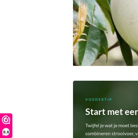
VOEDERTIP
Start met ee
Twijfel je wat je moet b
9,6
combineren strooivoer, 