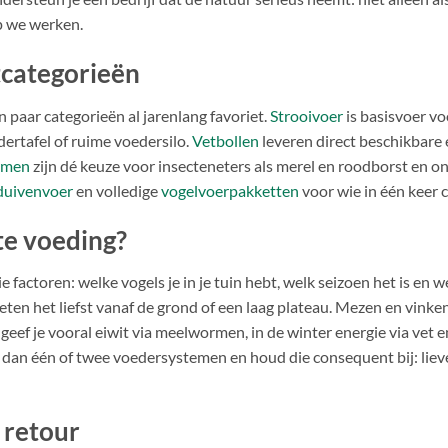
p we werken.
tcategorieën
 paar categorieën al jarenlang favoriet.
Strooivoer
is basisvoer vo
ertafel of ruime voedersilo.
Vetbollen
leveren direct beschikbare e
rmen
zijn dé keuze voor insecteneters als merel en roodborst en o
duivenvoer
en volledige
vogelvoerpakketten
voor wie in één keer c
ste voeding?
e factoren: welke vogels je in je tuin hebt, welk seizoen het is en 
eten het liefst vanaf de grond of een laag plateau. Mezen en vink
r geef je vooral eiwit via meelwormen, in de winter energie via vet 
ies dan één of twee voedersystemen en houd die consequent bij: lie
 retour