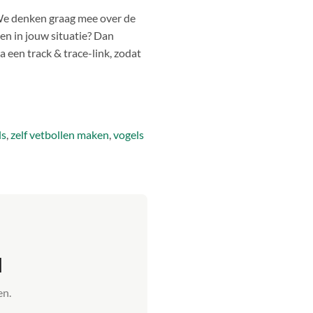
. We denken graag mee over de
ken in jouw situatie? Dan
a een track & trace-link, zodat
ls
,
zelf vetbollen maken
,
vogels
l
en.