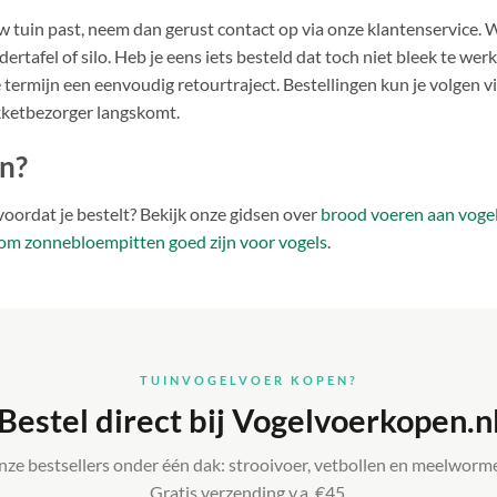
jouw tuin past, neem dan gerust contact op via onze klantenservice
ertafel of silo. Heb je eens iets besteld dat toch niet bleek te wer
termijn een eenvoudig retourtraject. Bestellingen kun je volgen vi
kketbezorger langskomt.
en?
voordat je bestelt? Bekijk onze gidsen over
brood voeren aan voge
m zonnebloempitten goed zijn voor vogels
.
TUINVOGELVOER KOPEN?
Bestel direct bij Vogelvoerkopen.n
ze bestsellers onder één dak: strooivoer, vetbollen en meelworm
Gratis verzending v.a. €45.