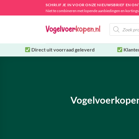
Ga
SCHRIJF JE IN VOOR ONZE NIEUWSBRIEF EN O
naar
Niet te combineren met lopende aanbiedingen en kortings
inhoud
Producten
zoeken
Direct uit
voorraad geleverd
Klante
Vogelvoerkopen.