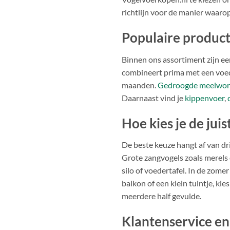
richtlijn voor de manier waaro
Populaire produc
Binnen ons assortiment zijn een
combineert prima met een voed
maanden.
Gedroogde meelwo
Daarnaast vind je
kippenvoer
,
Hoe kies je de jui
De beste keuze hangt af van dri
Grote zangvogels zoals merels 
silo of voedertafel. In de zome
balkon of een klein tuintje, k
meerdere half gevulde.
Klantenservice en