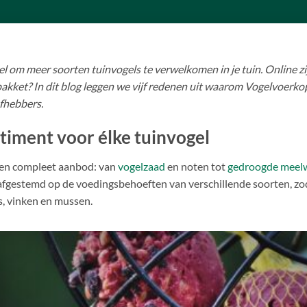
el om meer soorten tuinvogels te verwelkomen in je tuin. Online zij
akket? In dit blog leggen we vijf redenen uit waarom Vogelvoerkop
efhebbers.
rtiment voor élke tuinvogel
 een compleet aanbod: van
vogelzaad
en noten tot
gedroogde mee
 afgestemd op de voedingsbehoeften van verschillende soorten, zoda
s, vinken en mussen.