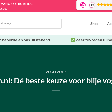
NTVANG 15% KORTING
acties
Shop
Aa
n beoordelen ons uitstekend
Zeer tevreden tuinv
VOGELVOER
nl: Dé beste keuze voor blije vog