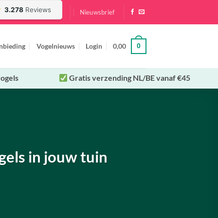
Nieuwsbrief
nbieding
Vogelnieuws
Login
0,00
0
ogels
Gratis verzending NL/BE vanaf €45
els in jouw tuin