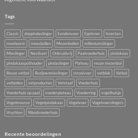
Tags
Classic
doppindaslinger
Eendenvoer
Egelvoer
Insecten
meelworm
meesbollen
Mezenbollen
milleniumslinger
Mixslinger
Nestkast
Onkruidvrij
Paalvoederhuis
pindakaas
pindakaaspothouder
pindaslinger
Plateau
reuze mezenbol
Reuze vetbol
Rozijnenmixslinger
strooivoer
vetblok
Vetbol
vetbollen
vetproducten
Vetstaaf
Voederhuis
Voederhuis op paal
voederplateau
Voederring
vogelhuisje
Vogelmousse
Vogelpindakaas
Vogelvoer
Vogelvoerslingers
Vruchten
Wandvoederhuis
Recente beoordelingen