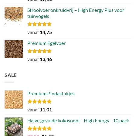
4.89
uit 5
Strooivoer onkruidvrij – High Energy Plus voor
tuinvogels
Gewaardeerd
vanaf
14,75
4.77
uit 5
Premium Egelvoer
Gewaardeerd
vanaf
13,46
4.85
uit 5
SALE
Premium Pindastukjes
Gewaardeerd
vanaf
11,01
4.86
uit 5
Halve gevulde kokosnoot - High Energy - 10 pack
Gewaardeerd