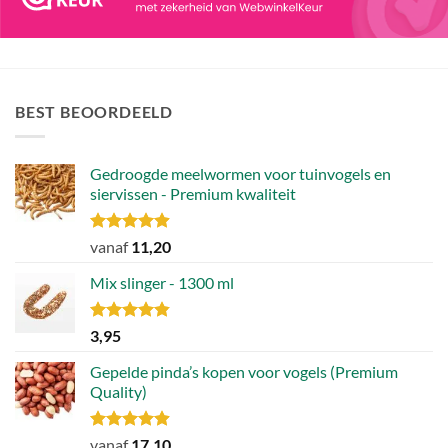
BEST BEOORDEELD
Gedroogde meelwormen voor tuinvogels en
siervissen - Premium kwaliteit
Gewaardeerd
vanaf
11,20
4.88
uit 5
Mix slinger - 1300 ml
Gewaardeerd
3,95
4.79
uit 5
Gepelde pinda’s kopen voor vogels (Premium
Quality)
Gewaardeerd
vanaf
17,10