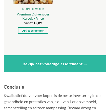
worden
worden
DUIVENVOER
op
op
Premium Duivenvoer
de
de
Kweek – Vlieg
productpagina
productpagina
vanaf
14,89
Opties selecteren
Dit
product
heeft
meerdere
variaties.
Deze
Bekijk het volledige assortiment →
optie
kan
gekozen
worden
Conclusie
op
de
Kwalitatief duivenvoer kopen is de beste investering in de
productpagina
gezondheid en prestaties van je duiven. Let op versheid,
samenstelling en seizoensaanpassing. Bewaar droog en