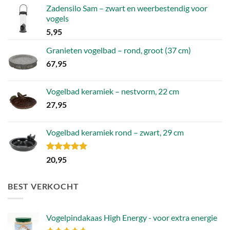
Zadensilo Sam – zwart en weerbestendig voor
vogels
5,95
Granieten vogelbad – rond, groot (37 cm)
67,95
Vogelbad keramiek – nestvorm, 22 cm
27,95
Vogelbad keramiek rond – zwart, 29 cm
Gewaardeerd
20,95
5.00
uit 5
BEST VERKOCHT
Vogelpindakaas High Energy - voor extra energie