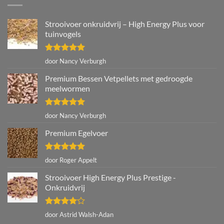
Strooivoer onkruidvrij – High Energy Plus voor
tuinvogels
Gewaardeerd
door Nancy Verburgh
5
uit 5
Premium Bessen Vetpellets met gedroogde
meelwormen
Gewaardeerd
door Nancy Verburgh
5
uit 5
Premium Egelvoer
Gewaardeerd
door Roger Appelt
5
uit 5
Strooivoer High Energy Plus Prestige -
Onkruidvrij
Gewaardeerd
door Astrid Walsh-Adan
4
uit 5