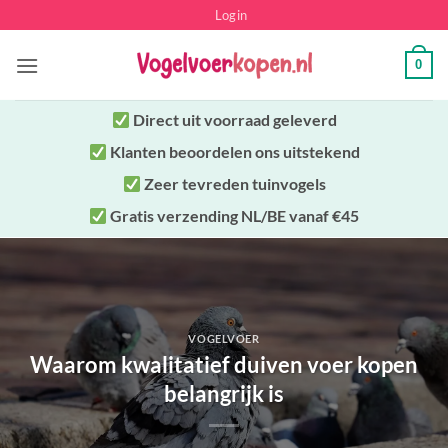
Ga
Login
naar
inhoud
0
Direct uit
voorraad geleverd
Klanten beoordelen ons uitstekend
Zeer tevreden tuinvogels
Gratis verzending NL/BE vanaf €45
VOGELVOER
Waarom kwalitatief duiven voer kopen
belangrijk is