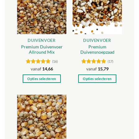
Toevoegen
Toevoegen
aan
aan
verlanglijst
verlanglijst
DUIVENVOER
DUIVENVOER
Premium Duivenvoer
Premium
Allround Mix
Duivensnoepzaad
(16)
(17)
Gewaardeerd
Gewaardeerd
vanaf
14,66
vanaf
15,79
4.94
uit 5
4.88
uit 5
Opties selecteren
Opties selecteren
Dit
Dit
product
product
heeft
heeft
meerdere
meerdere
Toevoegen
variaties.
variaties.
aan
Deze
Deze
verlanglijst
optie
optie
kan
kan
gekozen
gekozen