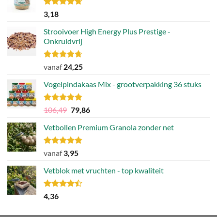
Gewaardeerd
3,18
4.70
uit 5
Strooivoer High Energy Plus Prestige -
Onkruidvrij
Gewaardeerd
vanaf
24,25
4.71
uit 5
Vogelpindakaas Mix - grootverpakking 36 stuks
Gewaardeerd
Oorspronkelijke
Huidige
106,49
79,86
4.81
uit 5
prijs
prijs
Vetbollen Premium Granola zonder net
was:
is:
106,49.
79,86.
Gewaardeerd
vanaf
3,95
4.80
uit 5
Vetblok met vruchten - top kwaliteit
Gewaardeerd
4,36
4.44
uit 5