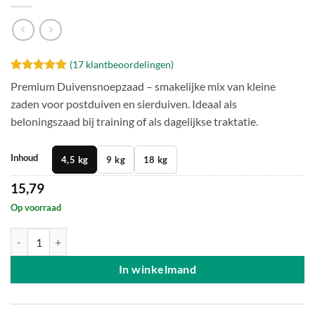
(
17
klantbeoordelingen)
Gewaardeerd
17
Premium Duivensnoepzaad – smakelijke mix van kleine
4.88
op 5
zaden voor postduiven en sierduiven. Ideaal als
gebaseerd
op
klant
beloningszaad bij training of als dagelijkse traktatie.
waarderingen
Inhoud
4,5 kg
9 kg
18 kg
15,79
Op voorraad
Premium Duivensnoepzaad aantal
In winkelmand