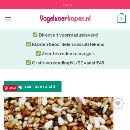
Ga
Login
naar
inhoud
0
Direct uit
voorraad geleverd
Klanten beoordelen ons uitstekend
Zeer tevreden tuinvogels
Gratis verzending NL/BE vanaf €45
Terug naar overzicht
Save
Toevoegen
aan
verlanglijst