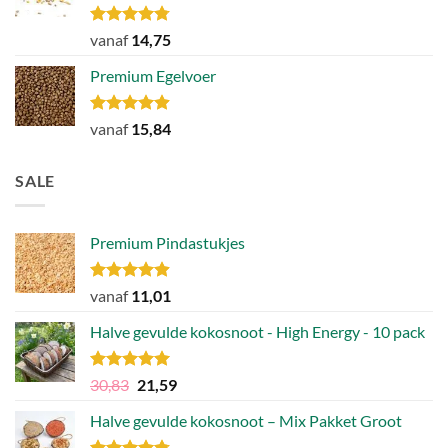
Gewaardeerd
vanaf
14,75
4.77
uit 5
Premium Egelvoer
Gewaardeerd
vanaf
15,84
4.85
uit 5
SALE
Premium Pindastukjes
Gewaardeerd
vanaf
11,01
4.86
uit 5
Halve gevulde kokosnoot - High Energy - 10 pack
Gewaardeerd
Oorspronkelijke
Huidige
30,83
21,59
4.92
uit 5
prijs
prijs
Halve gevulde kokosnoot – Mix Pakket Groot
was:
is:
30,83.
21,59.