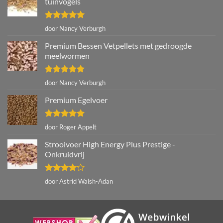
tuinvogels
Gewaardeerd
door Nancy Verburgh
5
uit 5
Premium Bessen Vetpellets met gedroogde
meelwormen
Gewaardeerd
door Nancy Verburgh
5
uit 5
Premium Egelvoer
Gewaardeerd
door Roger Appelt
5
uit 5
Strooivoer High Energy Plus Prestige -
Onkruidvrij
Gewaardeerd
door Astrid Walsh-Adan
4
uit 5