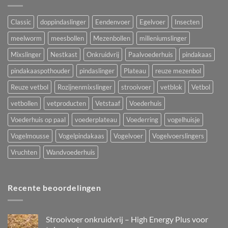
Classic
doppindaslinger
Eendenvoer
Egelvoer
Insecten
meelworm
meesbollen
Mezenbollen
milleniumslinger
Mixslinger
Nestkast
Onkruidvrij
Paalvoederhuis
pindakaas
pindakaaspothouder
pindaslinger
Plateau
reuze mezenbol
Reuze vetbol
Rozijnenmixslinger
strooivoer
vetblok
Vetbol
vetbollen
vetproducten
Vetstaaf
Voederhuis
Voederhuis op paal
voederplateau
Voederring
vogelhuisje
Vogelmousse
Vogelpindakaas
Vogelvoer
Vogelvoerslingers
Vruchten
Wandvoederhuis
Recente beoordelingen
Strooivoer onkruidvrij – High Energy Plus voor