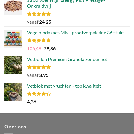
Onkruidvrij
Gewaardeerd
vanaf
24,25
4.71
uit 5
Vogelpindakaas Mix - grootverpakking 36 stuks
Gewaardeerd
Oorspronkelijke
Huidige
106,49
79,86
4.81
uit 5
prijs
prijs
Vetbollen Premium Granola zonder net
was:
is:
106,49.
79,86.
Gewaardeerd
vanaf
3,95
4.80
uit 5
Vetblok met vruchten - top kwaliteit
Gewaardeerd
4,36
4.44
uit 5
Over ons