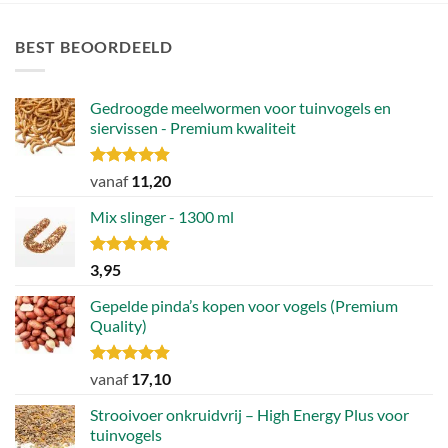
BEST BEOORDEELD
Gedroogde meelwormen voor tuinvogels en
siervissen - Premium kwaliteit
Gewaardeerd
vanaf
11,20
4.88
uit 5
Mix slinger - 1300 ml
Gewaardeerd
3,95
4.79
uit 5
Gepelde pinda’s kopen voor vogels (Premium
Quality)
Gewaardeerd
vanaf
17,10
4.89
uit 5
Strooivoer onkruidvrij – High Energy Plus voor
tuinvogels