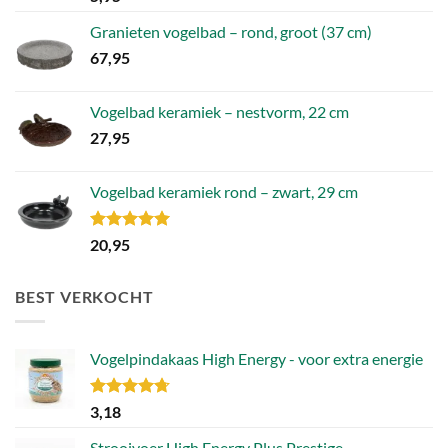
Granieten vogelbad – rond, groot (37 cm)
67,95
Vogelbad keramiek – nestvorm, 22 cm
27,95
Vogelbad keramiek rond – zwart, 29 cm
Gewaardeerd
20,95
5.00
uit 5
BEST VERKOCHT
Vogelpindakaas High Energy - voor extra energie
Gewaardeerd
3,18
4.70
uit 5
Strooivoer High Energy Plus Prestige -