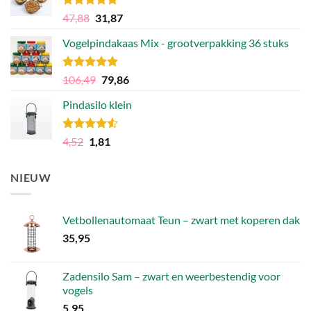
Gewaardeerd
Oorspronkelijke
Huidige
47,88
31,87
4.75
uit 5
prijs
prijs
Vogelpindakaas Mix - grootverpakking 36 stuks
was:
is:
47,88.
31,87.
Gewaardeerd
Oorspronkelijke
Huidige
106,49
79,86
4.81
uit 5
prijs
prijs
Pindasilo klein
was:
is:
106,49.
79,86.
Gewaardeerd
Oorspronkelijke
Huidige
4,52
1,81
4.50
uit 5
prijs
prijs
was:
is:
NIEUW
4,52.
1,81.
Vetbollenautomaat Teun – zwart met koperen dak
35,95
Zadensilo Sam – zwart en weerbestendig voor
vogels
5,95