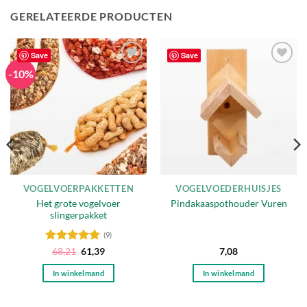
GERELATEERDE PRODUCTEN
Save
Save
-10%
Toevoegen
Toevoegen
aan
aan
verlanglijst
verlanglijst
VOGELVOERPAKKETTEN
VOGELVOEDERHUISJES
Het grote vogelvoer
Pindakaaspothouder Vuren
slingerpakket
(9)
Gewaardeerd
Oorspronkelijke
Huidige
68,21
61,39
7,08
prijs
prijs
5
uit 5
was:
is:
In winkelmand
In winkelmand
68,21.
61,39.