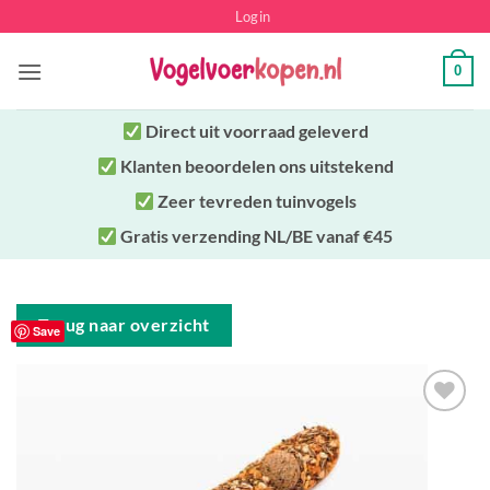
Ga
Login
naar
inhoud
0
Direct uit
voorraad geleverd
Klanten beoordelen ons uitstekend
Zeer tevreden tuinvogels
Gratis verzending NL/BE vanaf €45
Terug naar overzicht
Save
Toevoegen
aan
verlanglijst