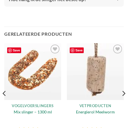
GERELATEERDE PRODUCTEN
Save
Save
Toevoegen
Toevoegen
aan
aan
verlanglijst
verlanglijst
VOGELVOERSLINGERS
VETPRODUCTEN
Mix slinger – 1300 ml
Energierol Meelworm