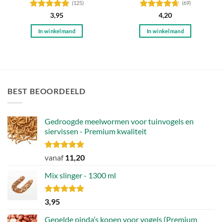
(125)
(69)
Gewaardeerd
Gewaardeerd
3,95
4,20
4.79
uit 5
4.65
uit 5
In winkelmand
In winkelmand
BEST BEOORDEELD
Gedroogde meelwormen voor tuinvogels en
siervissen - Premium kwaliteit
Gewaardeerd
vanaf
11,20
4.88
uit 5
Mix slinger - 1300 ml
Gewaardeerd
3,95
4.79
uit 5
Gepelde pinda’s kopen voor vogels (Premium