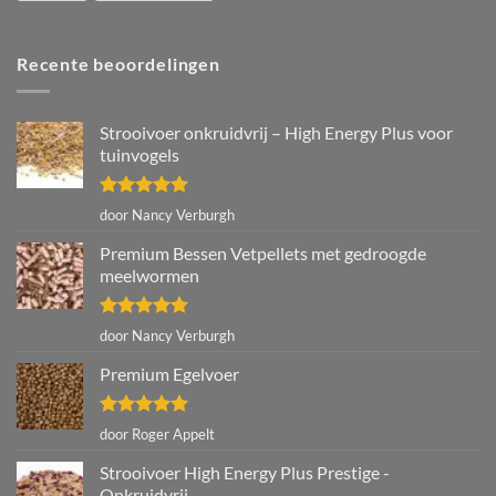
Recente beoordelingen
Strooivoer onkruidvrij – High Energy Plus voor
tuinvogels
Gewaardeerd
door Nancy Verburgh
5
uit 5
Premium Bessen Vetpellets met gedroogde
meelwormen
Gewaardeerd
door Nancy Verburgh
5
uit 5
Premium Egelvoer
Gewaardeerd
door Roger Appelt
5
uit 5
Strooivoer High Energy Plus Prestige -
Onkruidvrij