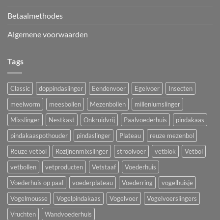
Betaalmethodes
Algemene voorwaarden
Tags
Classic
doppindaslinger
Eendenvoer
Egelvoer
Insecten
meelworm
meesbollen
Mezenbollen
milleniumslinger
Mixslinger
Nestkast
Onkruidvrij
Paalvoederhuis
pindakaas
pindakaaspothouder
pindaslinger
Plateau
reuze mezenbol
Reuze vetbol
Rozijnenmixslinger
strooivoer
vetblok
Vetbol
vetbollen
vetproducten
Vetstaaf
Voederhuis
Voederhuis op paal
voederplateau
Voederring
vogelhuisje
Vogelmousse
Vogelpindakaas
Vogelvoer
Vogelvoerslingers
Vruchten
Wandvoederhuis