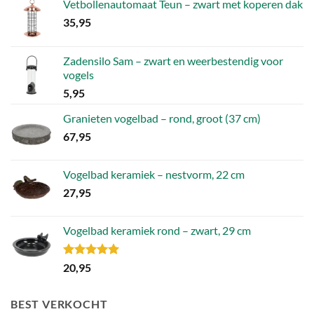
Vetbollenautomaat Teun – zwart met koperen dak
35,95
Zadensilo Sam – zwart en weerbestendig voor
vogels
5,95
Granieten vogelbad – rond, groot (37 cm)
67,95
Vogelbad keramiek – nestvorm, 22 cm
27,95
Vogelbad keramiek rond – zwart, 29 cm
Gewaardeerd
20,95
5.00
uit 5
BEST VERKOCHT