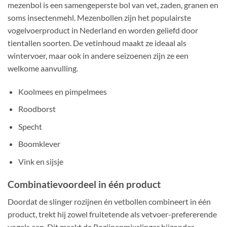
mezenbol is een samengeperste bol van vet, zaden, granen en
soms insectenmehl. Mezenbollen zijn het populairste
vogelvoerproduct in Nederland en worden geliefd door
tientallen soorten. De vetinhoud maakt ze ideaal als
wintervoer, maar ook in andere seizoenen zijn ze een
welkome aanvulling.
Koolmees en pimpelmees
Roodborst
Specht
Boomklever
Vink en sijsje
Combinatievoordeel in één product
Doordat de slinger rozijnen én vetbollen combineert in één
product, trekt hij zowel fruitetende als vetvoer-prefererende
vogels aan. Dit maakt de Rozijnenmixslinger bijzonder