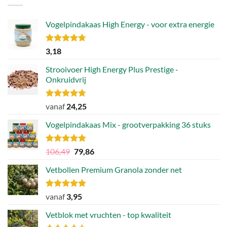
Vogelpindakaas High Energy - voor extra energie
Gewaardeerd
3,18
4.70
uit 5
Strooivoer High Energy Plus Prestige -
Onkruidvrij
Gewaardeerd
vanaf
24,25
4.71
uit 5
Vogelpindakaas Mix - grootverpakking 36 stuks
Gewaardeerd
Oorspronkelijke
Huidige
106,49
79,86
4.81
uit 5
prijs
prijs
Vetbollen Premium Granola zonder net
was:
is:
106,49.
79,86.
Gewaardeerd
vanaf
3,95
4.80
uit 5
Vetblok met vruchten - top kwaliteit