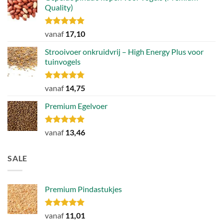
Quality)
Gewaardeerd
vanaf
17,10
4.89
uit 5
Strooivoer onkruidvrij – High Energy Plus voor
tuinvogels
Gewaardeerd
vanaf
14,75
4.77
uit 5
Premium Egelvoer
Gewaardeerd
vanaf
13,46
4.85
uit 5
SALE
Premium Pindastukjes
Gewaardeerd
vanaf
11,01
4.86
uit 5