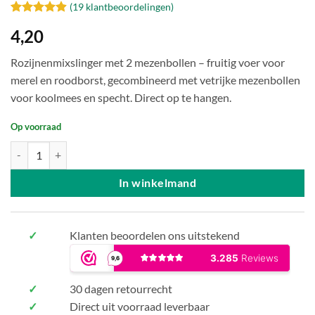
(
19
klantbeoordelingen)
Gewaardeerd
19
4,20
4.89
op 5
gebaseerd
op
klant
Rozijnenmixslinger met 2 mezenbollen – fruitig voer voor
waarderingen
merel en roodborst, gecombineerd met vetrijke mezenbollen
voor koolmees en specht. Direct op te hangen.
Op voorraad
Rozijnenmixslinger met 2 mezenbollen aantal
In winkelmand
✓
Klanten beoordelen ons uitstekend
✓
30 dagen retourrecht
✓
Direct uit voorraad leverbaar