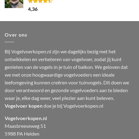
Gewaardeerd
4,36
4.44
uit 5
Over ons
Bij Vogelvoerkopen.nl zijn we dagelijks bezig met het
ontwikkelen en verbeteren van vogelvoer, zodat jij kunt
genieten van de vogels in je tuin of balkon. We geloven dat
we met onze hoogwaardige vogelvoeders een ideale
leefomgeving kunnen creëren voor tuinvogels. Dit doen we
door verantwoord en gezonde vogelvoeders aan te bieden
waar je, elke dag weer, veel plezier aan kunt beleven.
Vogelvoer kopen
doe je bij Vogelvoerkopen.nl
Vogelvoerkopen.nl
Maasbreeseweg 51
5988 PA Helden