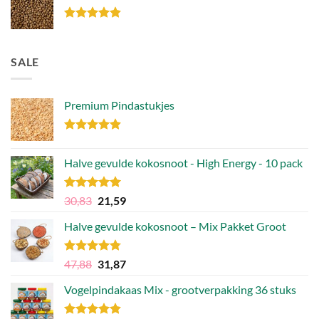
Gewaardeerd
4.85
uit 5
SALE
Premium Pindastukjes
Gewaardeerd
4.86
uit 5
Halve gevulde kokosnoot - High Energy - 10 pack
Gewaardeerd
Oorspronkelijke
Huidige
30,83
21,59
4.92
uit 5
prijs
prijs
Halve gevulde kokosnoot – Mix Pakket Groot
was:
is:
30,83.
21,59.
Gewaardeerd
Oorspronkelijke
Huidige
47,88
31,87
4.75
uit 5
prijs
prijs
Vogelpindakaas Mix - grootverpakking 36 stuks
was:
is:
47,88.
31,87.