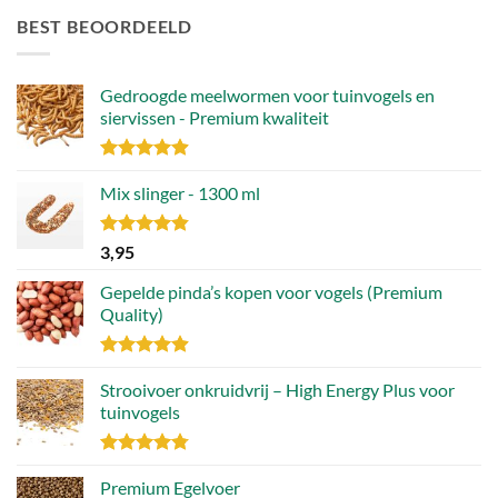
BEST BEOORDEELD
Gedroogde meelwormen voor tuinvogels en
siervissen - Premium kwaliteit
Gewaardeerd
4.88
Mix slinger - 1300 ml
uit 5
Gewaardeerd
3,95
4.79
uit 5
Gepelde pinda’s kopen voor vogels (Premium
Quality)
Gewaardeerd
4.89
Strooivoer onkruidvrij – High Energy Plus voor
uit 5
tuinvogels
Gewaardeerd
4.77
Premium Egelvoer
uit 5