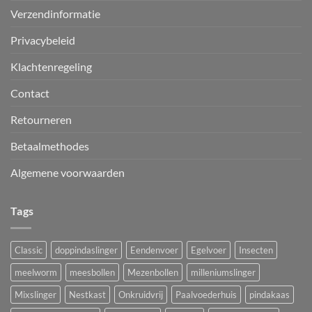
Verzendinformatie
Privacybeleid
Klachtenregeling
Contact
Retourneren
Betaalmethodes
Algemene voorwaarden
Tags
Classic
doppindaslinger
Eendenvoer
Egelvoer
Insecten
meelworm
meesbollen
Mezenbollen
milleniumslinger
Mixslinger
Nestkast
Onkruidvrij
Paalvoederhuis
pindakaas