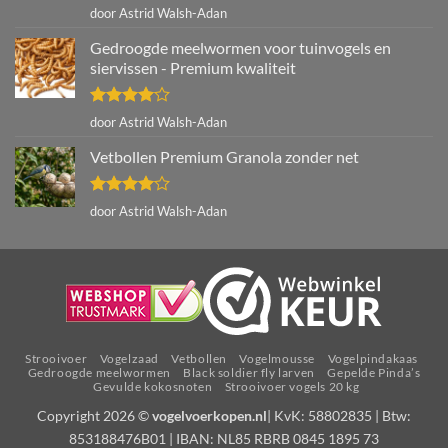
Gewaardeerd
door Astrid Walsh-Adan
4
uit 5
Gedroogde meelwormen voor tuinvogels en
siervissen - Premium kwaliteit
Gewaardeerd
door Astrid Walsh-Adan
4
uit 5
Vetbollen Premium Granola zonder net
Gewaardeerd
door Astrid Walsh-Adan
4
uit 5
Strooivoer
Vogelzaad
Vetbollen
Vogelmousse
Vogelpindakaas
Gedroogde meelwormen
Black soldier fly larven
Gepelde Pinda’s
Gevulde kokosnoten
Strooivoer vogels 20 kg
Copyright 2026 ©
vogelvoerkopen.nl
| KvK: 58802835 | Btw:
853188476B01 | IBAN: NL85 RBRB 0845 1895 73