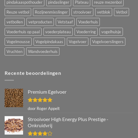
pindakaaspothouder
pindaslinger
Plateau
reuze mezenbol
Reuze vetbol
Rozijnenmixslinger
strooivoer
vetblok
Vetbol
vetbollen
vetproducten
Vetstaaf
Voederhuis
Voederhuis op paal
voederplateau
Voederring
vogelhuisje
Vogelmousse
Vogelpindakaas
Vogelvoer
Vogelvoerslingers
Vruchten
Wandvoederhuis
Recente beoordelingen
Premium Egelvoer
Gewaardeerd
door Roger Appelt
5
uit 5
Strooivoer High Energy Plus Prestige -
Onkruidvrij