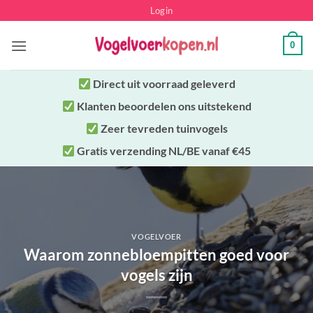
Ga
Login
naar
inhoud
0
Direct uit
voorraad geleverd
Klanten beoordelen ons uitstekend
Zeer tevreden tuinvogels
Gratis verzending NL/BE vanaf €45
VOGELVOER
Waarom zonnebloempitten goed voor
vogels zijn