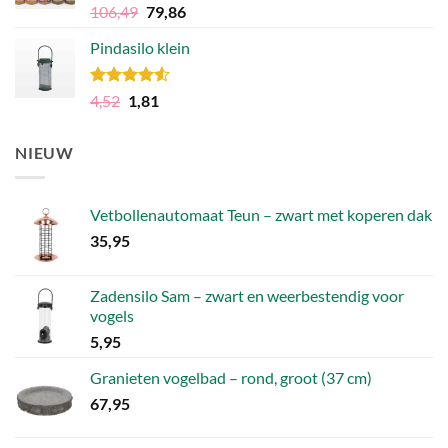
Gewaardeerd
Oorspronkelijke
Huidige
106,49
79,86
4.81
uit 5
prijs
prijs
Pindasilo klein
was:
is:
106,49.
79,86.
Gewaardeerd
Oorspronkelijke
Huidige
4,52
1,81
4.50
uit 5
prijs
prijs
was:
is:
NIEUW
4,52.
1,81.
Vetbollenautomaat Teun – zwart met koperen dak
35,95
Zadensilo Sam – zwart en weerbestendig voor
vogels
5,95
Granieten vogelbad – rond, groot (37 cm)
67,95