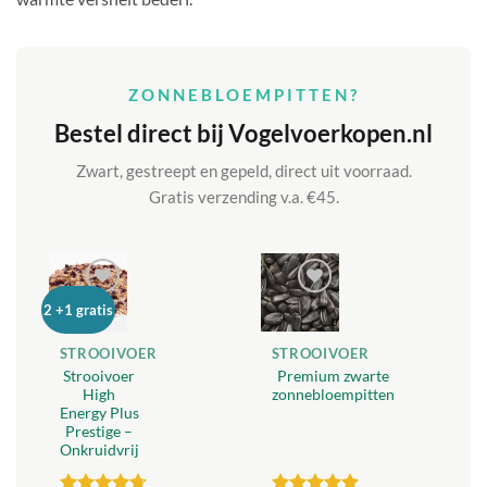
ZONNEBLOEMPITTEN?
Bestel direct bij Vogelvoerkopen.nl
Zwart, gestreept en gepeld, direct uit voorraad.
Gratis verzending v.a. €45.
Toevoegen
Toevoegen
2 +1 gratis
aan
aan
verlanglijst
verlanglijst
STROOIVOER
STROOIVOER
Strooivoer
Premium zwarte
High
zonnebloempitten
Energy Plus
Prestige –
Onkruidvrij