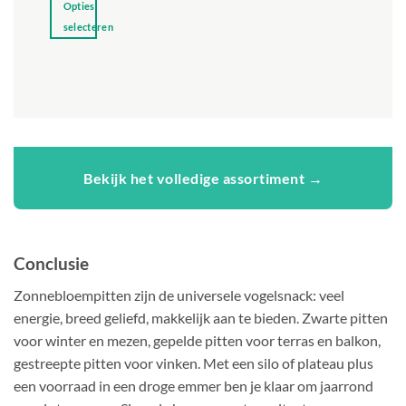
Opties
selecteren
Dit
product
heeft
meerdere
variaties.
Deze
optie
Bekijk het volledige assortiment →
kan
gekozen
worden
op
de
Conclusie
productpagina
Zonnebloempitten zijn de universele vogelsnack: veel
energie, breed geliefd, makkelijk aan te bieden. Zwarte pitten
voor winter en mezen, gepelde pitten voor terras en balkon,
gestreepte pitten voor vinken. Met een silo of plateau plus
een voorraad in een droge emmer ben je klaar om jaarrond