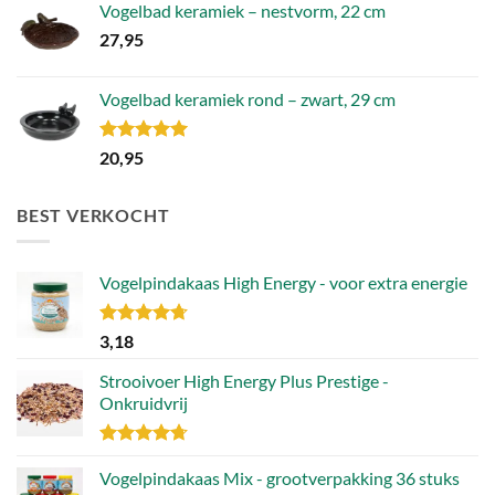
Vogelbad keramiek – nestvorm, 22 cm
27,95
Vogelbad keramiek rond – zwart, 29 cm
Gewaardeerd
20,95
5.00
uit 5
BEST VERKOCHT
Vogelpindakaas High Energy - voor extra energie
Gewaardeerd
3,18
4.70
uit 5
Strooivoer High Energy Plus Prestige -
Onkruidvrij
Gewaardeerd
4.71
Vogelpindakaas Mix - grootverpakking 36 stuks
uit 5