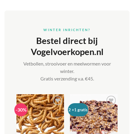
WINTER INRICHTEN?
Bestel direct bij
Vogelvoerkopen.nl
Vetbollen, strooivoer en meelwormen voor
winter.
Gratis verzending v.a. €45.
-30%
Toevoegen
Toevoegen
2 +1 gratis
aan
aan
verlanglijst
verlanglijst