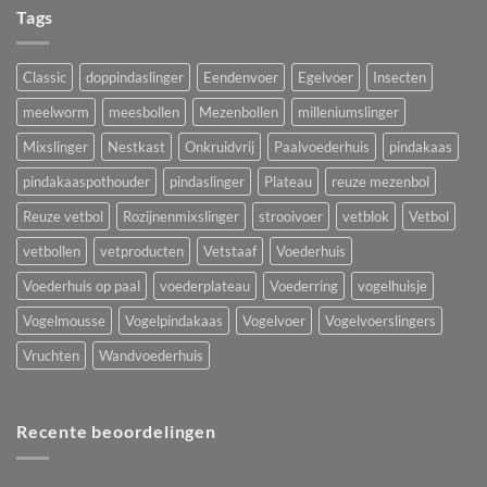
Tags
Classic
doppindaslinger
Eendenvoer
Egelvoer
Insecten
meelworm
meesbollen
Mezenbollen
milleniumslinger
Mixslinger
Nestkast
Onkruidvrij
Paalvoederhuis
pindakaas
pindakaaspothouder
pindaslinger
Plateau
reuze mezenbol
Reuze vetbol
Rozijnenmixslinger
strooivoer
vetblok
Vetbol
vetbollen
vetproducten
Vetstaaf
Voederhuis
Voederhuis op paal
voederplateau
Voederring
vogelhuisje
Vogelmousse
Vogelpindakaas
Vogelvoer
Vogelvoerslingers
Vruchten
Wandvoederhuis
Recente beoordelingen