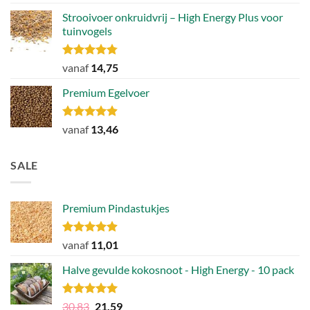
4.89
uit 5
Strooivoer onkruidvrij – High Energy Plus voor
tuinvogels
Gewaardeerd
vanaf
14,75
4.77
uit 5
Premium Egelvoer
Gewaardeerd
vanaf
13,46
4.85
uit 5
SALE
Premium Pindastukjes
Gewaardeerd
vanaf
11,01
4.86
uit 5
Halve gevulde kokosnoot - High Energy - 10 pack
Gewaardeerd
Oorspronkelijke
Huidige
30,83
21,59