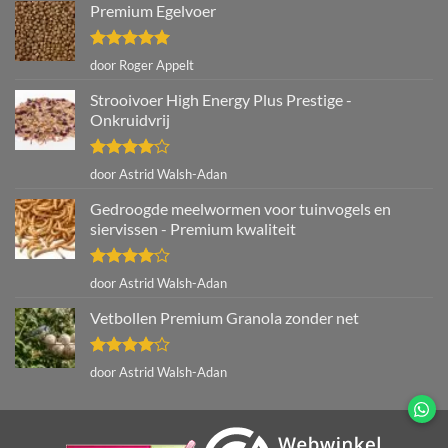
Premium Egelvoer
Gewaardeerd
door Roger Appelt
5
uit 5
Strooivoer High Energy Plus Prestige -
Onkruidvrij
Gewaardeerd
door Astrid Walsh-Adan
4
uit 5
Gedroogde meelwormen voor tuinvogels en
siervissen - Premium kwaliteit
Gewaardeerd
door Astrid Walsh-Adan
4
uit 5
Vetbollen Premium Granola zonder net
Gewaardeerd
door Astrid Walsh-Adan
4
uit 5