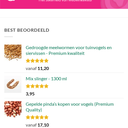
BEST BEOORDEELD
Gedroogde meelwormen voor tuinvogels en
siervissen - Premium kwaliteit
Gewaardeerd
vanaf
11,20
4.88
uit 5
Mix slinger - 1300 ml
Gewaardeerd
3,95
4.79
uit 5
Gepelde pinda’s kopen voor vogels (Premium
Quality)
Gewaardeerd
vanaf
17,10