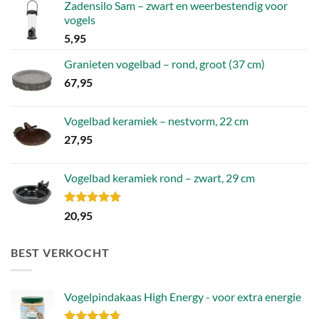
Zadensilo Sam – zwart en weerbestendig voor
vogels
5,95
Granieten vogelbad – rond, groot (37 cm)
67,95
Vogelbad keramiek – nestvorm, 22 cm
27,95
Vogelbad keramiek rond – zwart, 29 cm
Gewaardeerd
20,95
5.00
uit 5
BEST VERKOCHT
Vogelpindakaas High Energy - voor extra energie