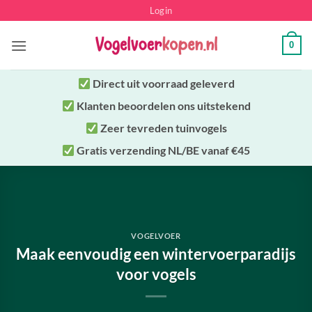
Ga
Login
naar
inhoud
0
Direct uit
voorraad geleverd
Klanten beoordelen ons uitstekend
Zeer tevreden tuinvogels
Gratis verzending NL/BE vanaf €45
VOGELVOER
Maak eenvoudig een wintervoerparadijs
voor vogels