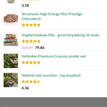
Gewaardeerd
3,18
4.70
uit 5
Strooivoer High Energy Plus Prestige -
Onkruidvrij
Gewaardeerd
4.71
Vogelpindakaas Mix - grootverpakking 36 stuks
uit 5
Gewaardeerd
Oorspronkelijke
Huidige
106,49
79,86
4.81
uit 5
prijs
prijs
Vetbollen Premium Granola zonder net
was:
is:
106,49.
79,86.
Gewaardeerd
4.80
uit 5
Vetblok met vruchten - top kwaliteit
Gewaardeerd
4,36
4.44
uit 5