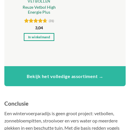
VETBOLLEN
op
productpagina
Reuze Vetbol High
de
Energie Plus
productpagina
(31)
Gewaardeerd
3,04
4.65
uit 5
In winkelmand
Bekijk het volledige assortiment →
Conclusie
Een wintervoerparadijs is geen groot project: vetbollen,
zonnebloempitten, strooivoer en vers water op meerdere
plekken in een beschutte tuin. Met die basis redden vogels