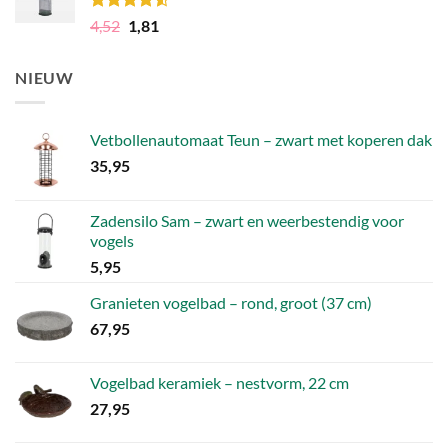
Gewaardeerd
Oorspronkelijke
Huidige
4,52
1,81
4.50
uit 5
prijs
prijs
was:
is:
NIEUW
4,52.
1,81.
Vetbollenautomaat Teun – zwart met koperen dak
35,95
Zadensilo Sam – zwart en weerbestendig voor
vogels
5,95
Granieten vogelbad – rond, groot (37 cm)
67,95
Vogelbad keramiek – nestvorm, 22 cm
27,95