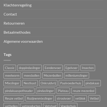
Klachtenregeling
Contact
Retourneren
Betaalmethodes
Algemene voorwaarden
Tags
Classic
doppindaslinger
Eendenvoer
Egelvoer
Insecten
meelworm
meesbollen
Mezenbollen
milleniumslinger
Mixslinger
Nestkast
Onkruidvrij
Paalvoederhuis
pindakaas
pindakaaspothouder
pindaslinger
Plateau
reuze mezenbol
Reuze vetbol
Rozijnenmixslinger
strooivoer
vetblok
Vetbol
vetbollen
vetproducten
Vetstaaf
Voederhuis