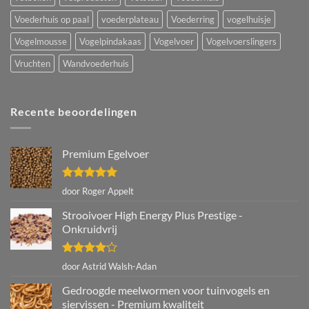
Voederhuis op paal
voederplateau
Voederring
vogelhuisje
Vogelmousse
Vogelpindakaas
Vogelvoer
Vogelvoerslingers
Vruchten
Wandvoederhuis
Recente beoordelingen
Premium Egelvoer
Gewaardeerd
door Roger Appelt
5
uit 5
Strooivoer High Energy Plus Prestige -
Onkruidvrij
Gewaardeerd
door Astrid Walsh-Adan
4
uit 5
Gedroogde meelwormen voor tuinvogels en
siervissen - Premium kwaliteit