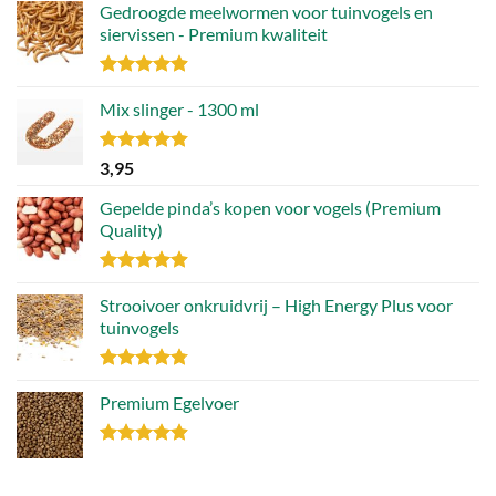
Gedroogde meelwormen voor tuinvogels en
siervissen - Premium kwaliteit
Gewaardeerd
4.88
Mix slinger - 1300 ml
uit 5
Gewaardeerd
3,95
4.79
uit 5
Gepelde pinda’s kopen voor vogels (Premium
Quality)
Gewaardeerd
4.89
Strooivoer onkruidvrij – High Energy Plus voor
uit 5
tuinvogels
Gewaardeerd
4.77
Premium Egelvoer
uit 5
Gewaardeerd
4.85
uit 5