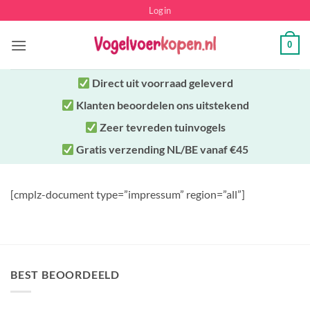
Ga
Login
naar
inhoud
0
Direct uit
voorraad geleverd
Klanten beoordelen ons uitstekend
Zeer tevreden tuinvogels
Gratis verzending NL/BE vanaf €45
[cmplz-document type=”impressum” region=”all”]
BEST BEOORDEELD