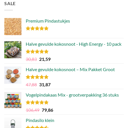
SALE
Premium Pindastukjes
Gewaardeerd
4.86
uit 5
Halve gevulde kokosnoot - High Energy - 10 pack
Gewaardeerd
Oorspronkelijke
Huidige
30,83
21,59
4.92
uit 5
prijs
prijs
Halve gevulde kokosnoot – Mix Pakket Groot
was:
is:
30,83.
21,59.
Gewaardeerd
Oorspronkelijke
Huidige
47,88
31,87
4.75
uit 5
prijs
prijs
Vogelpindakaas Mix - grootverpakking 36 stuks
was:
is:
47,88.
31,87.
Gewaardeerd
Oorspronkelijke
Huidige
106,49
79,86
4.81
uit 5
prijs
prijs
Pindasilo klein
was:
is:
106,49.
79,86.