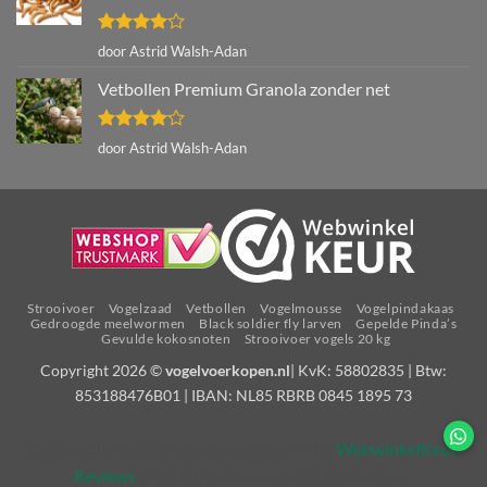
Gewaardeerd
door Astrid Walsh-Adan
4
uit 5
Vetbollen Premium Granola zonder net
Gewaardeerd
door Astrid Walsh-Adan
4
uit 5
Strooivoer
Vogelzaad
Vetbollen
Vogelmousse
Vogelpindakaas
Gedroogde meelwormen
Black soldier fly larven
Gepelde Pinda’s
Gevulde kokosnoten
Strooivoer vogels 20 kg
Copyright 2026 ©
vogelvoerkopen.nl
| KvK: 58802835 | Btw:
853188476B01 | IBAN: NL85 RBRB 0845 1895 73
De waardering van vogelvoerkopen.nl bij
WebwinkelKeur
Reviews
is 9.6/10 gebaseerd op 3276 reviews.