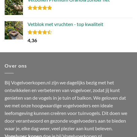
was:
is:
106,49.
79,86.
Gewaardeerd
4.80
uit 5
Vetblok met vruchten - top kwaliteit
Gewaardeerd
4,36
4.44
uit 5
Over ons
Bij Vogelvoerkopen.nl zijn we dagelijks bezig met het
ontwikkelen en verbeteren van vogelvoer, zodat jij kunt
genieten van de vogels in je tuin of balkon. We geloven dat
we met onze hoogwaardige vogelvoeders een ideale
leefomgeving kunnen creëren voor tuinvogels. Dit doen we
door verantwoord en gezonde vogelvoeders aan te bieden
waar je, elke dag weer, veel plezier aan kunt beleven.
Vogelvoer kopen
doe je bij Vogelvoerkopen.nl