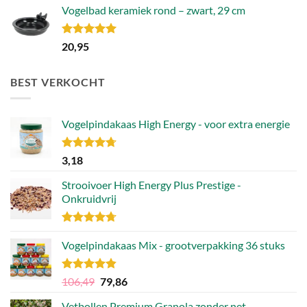
Vogelbad keramiek rond – zwart, 29 cm
Gewaardeerd
20,95
5.00
uit 5
BEST VERKOCHT
Vogelpindakaas High Energy - voor extra energie
Gewaardeerd
3,18
4.70
uit 5
Strooivoer High Energy Plus Prestige -
Onkruidvrij
Gewaardeerd
4.71
Vogelpindakaas Mix - grootverpakking 36 stuks
uit 5
Gewaardeerd
Oorspronkelijke
Huidige
106,49
79,86
4.81
uit 5
prijs
prijs
Vetbollen Premium Granola zonder net