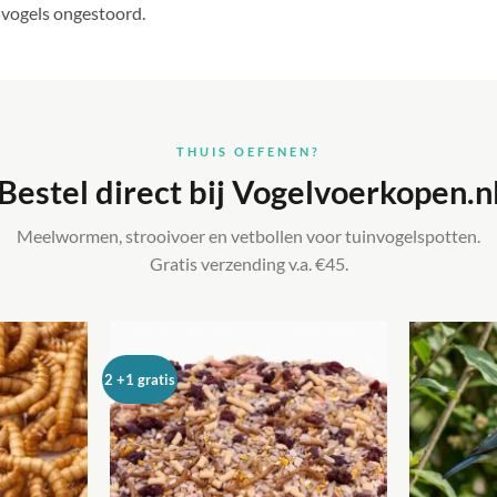
n vogels ongestoord.
THUIS OEFENEN?
Bestel direct bij Vogelvoerkopen.n
Meelwormen, strooivoer en vetbollen voor tuinvogelspotten.
Gratis verzending v.a. €45.
2 +1 gratis
Toevoegen
Toevoegen
aan
aan
verlanglijst
verlanglijst