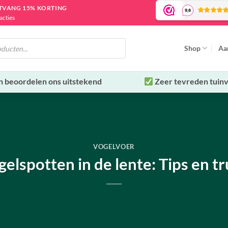
NTVANG 15% KORTING
acties
Shop
Aa
n beoordelen ons uitstekend
Zeer tevreden tuinv
VOGELVOER
elspotten in de lente: Tips en t