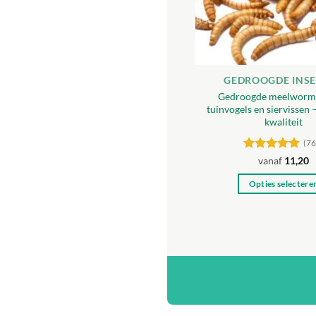
GEDROOGDE INS
Gedroogde meelworm
tuinvogels en siervissen
kwaliteit
(76
Gewaardeerd
vanaf
11,20
4.88
uit 5
Opties selectere
Dit
produc
heeft
meerde
variatie
Deze
optie
kan