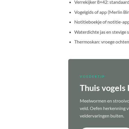
Verrekijker 8×42: standaar
Vogelgids of app (Merlin Bi
Notitieboekje of notitie-ap
Waterdichte jas en stevige 
Thermoskan: vroege ochtend
VOEDERTIP
Thuis vogels
Meelwormen en strooivoer
veld. Oefen herkenning va
veldervaringen buiten.