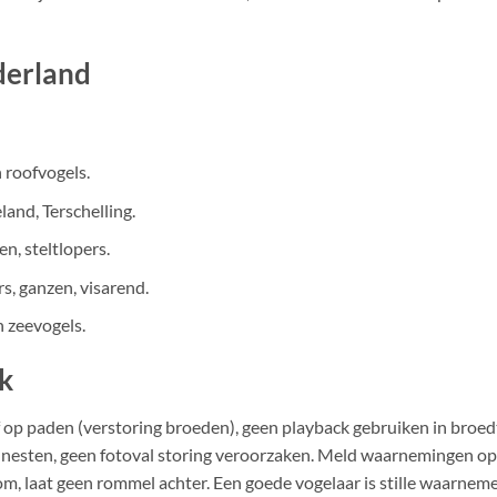
derland
 roofvogels.
and, Terschelling.
n, steltlopers.
s, ganzen, visarend.
 zeevogels.
ek
f op paden (verstoring broeden), geen playback gebruiken in broed
j nesten, geen fotoval storing veroorzaken. Meld waarnemingen op
, laat geen rommel achter. Een goede vogelaar is stille waarnemer