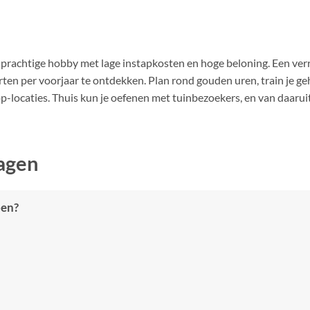
n
gekozen
n
worden
op
n prachtige hobby met lage instapkosten en hoge beloning. Een ver
de
tpagina
productpagina
en per voorjaar te ontdekken. Plan rond gouden uren, train je geh
-locaties. Thuis kun je oefenen met tuinbezoekers, en van daaruit
agen
oen?