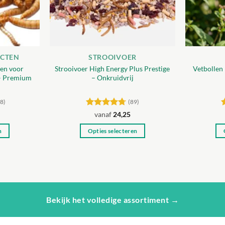
ECTEN
STROOIVOER
en voor
Strooivoer High Energy Plus Prestige
Vetbollen
 – Premium
– Onkruidvrij
8)
(89)
Gewaardeerd
vanaf
24,25
4.71
uit 5
4
n
Opties selecteren
Dit
t
product
heeft
re
meerdere
s.
variaties.
Bekijk het volledige assortiment →
Deze
optie
kan