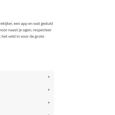
gekozen
worden
op
rekijker, een app en wat geduld
de
productpagina
oor naast je ogen, respecteer
 het veld in voor de grote