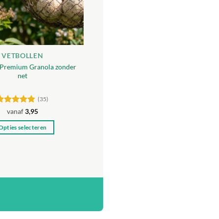
VETBOLLEN
 Premium Granola zonder
net
(35)
Gewaardeerd
vanaf
3,95
.8
uit 5
Opties selecteren
Dit
product
heeft
meerdere
variaties.
Deze
optie
kan