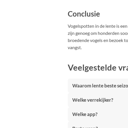
gekoze
Conclusie
worde
op
Vogelspotten in de lente is ee
de
produc
zijn genoeg om honderden soort
broedende vogels en bezoek top
vangst.
Veelgestelde vr
Waarom lente beste seiz
Welke verrekijker?
Welke app?