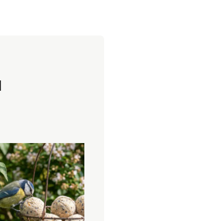
l
Toevoegen
aan
verlanglijst