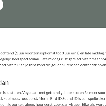
 ochtend (1 uur voor zonsopkomst tot 3 uur erna) en late middag.
egelijk, heel spectaculair. Late middag rustigere activiteit maar 
 activiteit. Plan je trips rond die gouden uren: een ochtendtrip va
 dan
n is luisteren. Vogelaars met getraind gehoor scoren 3x meer soort
, koolmees, roodborst. Merlin Bird ID Sound ID is een spelbreker: 
t om je oor te trainen: hoor eerst, zoek dan visueel. Elke trip wordt