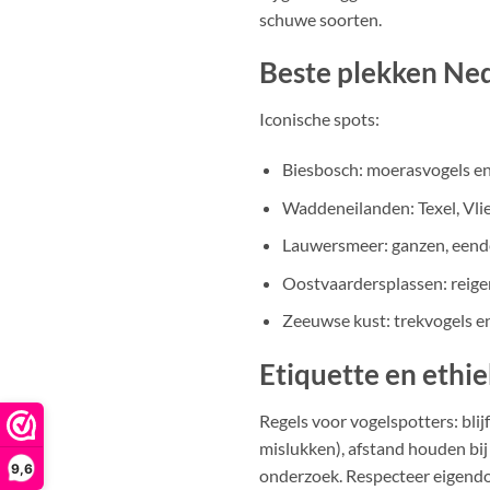
schuwe soorten.
Beste plekken Ne
Iconische spots:
Biesbosch: moerasvogels en
Waddeneilanden: Texel, Vliel
Lauwersmeer: ganzen, eende
Oostvaardersplassen: reiger
Zeeuwse kust: trekvogels en
Etiquette en ethi
Regels voor vogelspotters: blij
mislukken), afstand houden bi
9,6
onderzoek. Respecteer eigendom