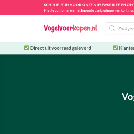
Ga
SCHRIJF JE IN VOOR ONZE NIEUWSBRIEF EN O
naar
Niet te combineren met lopende aanbiedingen en kortings
inhoud
Producten
zoeken
Direct uit
voorraad geleverd
Klante
Vog