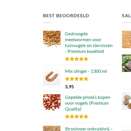
BEST BEOORDEELD
SAL
Gedroogde
meelwormen voor
tuinvogels en siervissen
- Premium kwaliteit
Gewaardeerd
4.88
Mix slinger - 1300 ml
uit 5
Gewaardeerd
3,95
4.79
uit 5
Gepelde pinda’s kopen
voor vogels (Premium
Quality)
Gewaardeerd
4.89
Strooivoer onkruidvrij –
uit 5