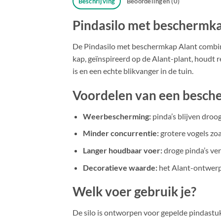
Beschrijving
Beoordelingen (0)
Pindasilo met beschermka
De Pindasilo met beschermkap Alant combine
kap, geïnspireerd op de Alant-plant, houdt r
is en een echte blikvanger in de tuin.
Voordelen van een besc
Weerbescherming:
pinda’s blijven droog
Minder concurrentie:
grotere vogels zo
Langer houdbaar voer:
droge pinda’s ve
Decoratieve waarde:
het Alant-ontwerp 
Welk voer gebruik je?
De silo is ontworpen voor gepelde pindastukj