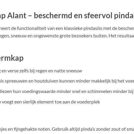
p Alant – beschermd en sfeervol pinda
ert de functionaliteit van een klassieke pindasilo met de besch
egen, sneeuw en ongewenste grote bezoekers buiten. Het resultaat is
hermkap
 en verse zelfs bij regen en natte sneeuw
als spreeuwen en houtduiven kunnen minder makkelijk bij het voe
rliezen hun voedingswaarde minder snel en schimmelen minder bi
voegt een sierlijk element toe aan de voederplek
es en fijngehakte noten. Gebruik altijd pinda’s zonder zout of sm