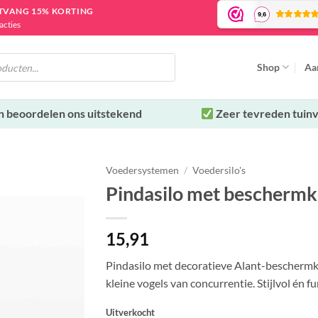
NTVANG 15% KORTING
acties
Shop
Aa
n beoordelen ons uitstekend
Zeer tevreden tuinv
Voedersystemen
/
Voedersilo's
Pindasilo met beschermk
15,91
Toevoegen
aan
Pindasilo met decoratieve Alant-beschermk
verlanglijst
kleine vogels van concurrentie. Stijlvol én f
Uitverkocht