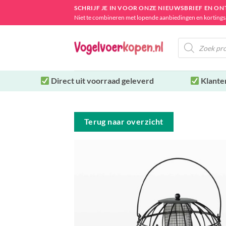
Ga
SCHRIJF JE IN VOOR ONZE NIEUWSBRIEF EN O
naar
Niet te combineren met lopende aanbiedingen en kortings
inhoud
Producten
zoeken
Direct uit
voorraad geleverd
Klante
Terug naar overzicht