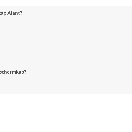
kap Alant?
eschermkap?