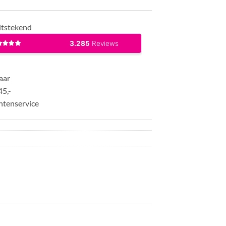
itstekend
aar
45,-
ntenservice