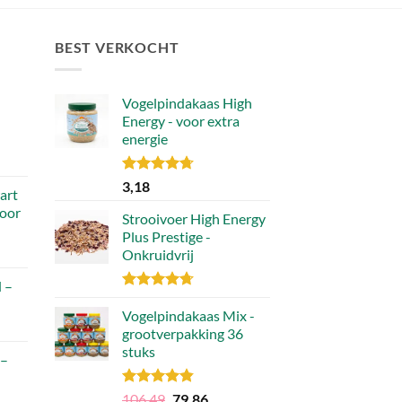
BEST VERKOCHT
Vogelpindakaas High
Energy - voor extra
energie
Gewaardeerd
3,18
art
4.70
uit 5
voor
Strooivoer High Energy
Plus Prestige -
Onkruidvrij
 –
Gewaardeerd
4.71
Vogelpindakaas Mix -
uit 5
grootverpakking 36
stuks
 –
Gewaardeerd
Oorspronkelijke
Huidige
106,49
79,86