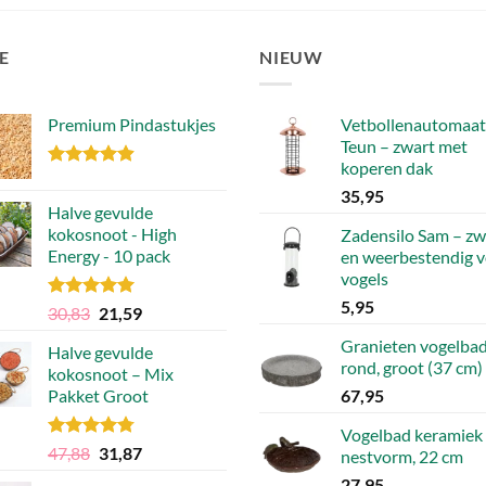
E
NIEUW
Premium Pindastukjes
Vetbollenautomaat
Teun – zwart met
koperen dak
Gewaardeerd
35,95
4.86
uit 5
Halve gevulde
kokosnoot - High
Zadensilo Sam – zw
Energy - 10 pack
en weerbestendig 
vogels
5,95
Gewaardeerd
Oorspronkelijke
Huidige
30,83
21,59
4.92
uit 5
prijs
prijs
Granieten vogelbad
Halve gevulde
was:
is:
rond, groot (37 cm)
kokosnoot – Mix
30,83.
21,59.
Pakket Groot
67,95
Vogelbad keramiek
Gewaardeerd
Oorspronkelijke
Huidige
47,88
31,87
nestvorm, 22 cm
4.75
uit 5
prijs
prijs
27,95