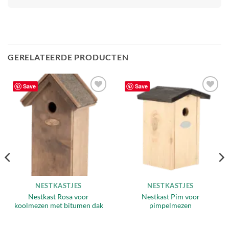
GERELATEERDE PRODUCTEN
Save
Save
Toevoegen
Toevoegen
aan
aan
verlanglijst
verlanglijst
NESTKASTJES
NESTKASTJES
Nestkast Rosa voor
Nestkast Pim voor
koolmezen met bitumen dak
pimpelmezen