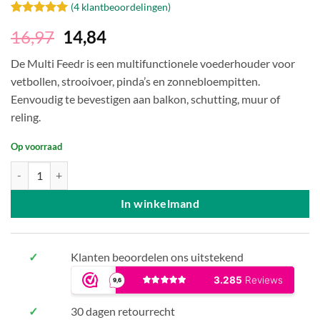
(
4
klantbeoordelingen)
Gewaardeerd
4
16,97
14,84
5
op 5
gebaseerd
op
klant
De Multi Feedr is een multifunctionele voederhouder voor
waarderingen
vetbollen, strooivoer, pinda’s en zonnebloempitten.
Eenvoudig te bevestigen aan balkon, schutting, muur of
reling.
Op voorraad
Multi Feedr Vogelvoer aantal
In winkelmand
✓
Klanten beoordelen ons uitstekend
✓
30 dagen retourrecht