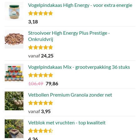
Vogelpindakaas High Energy - voor extra energie
Gewaardeerd
3,18
4.70
uit 5
Strooivoer High Energy Plus Prestige -
Onkruidvrij
Gewaardeerd
vanaf
24,25
4.71
uit 5
Vogelpindakaas Mix - grootverpakking 36 stuks
Gewaardeerd
Oorspronkelijke
Huidige
106,49
79,86
4.81
uit 5
prijs
prijs
Vetbollen Premium Granola zonder net
was:
is:
106,49.
79,86.
Gewaardeerd
vanaf
3,95
4.80
uit 5
Vetblok met vruchten - top kwaliteit
Gewaardeerd
4,36