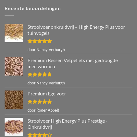
Recente beoordelingen
Strooivoer onkruidvrij – High Energy Plus voor
tuinvogels
Gewaardeerd
door Nancy Verburgh
5
uit 5
Premium Bessen Vetpellets met gedroogde
meelwormen
Gewaardeerd
door Nancy Verburgh
5
uit 5
Premium Egelvoer
Gewaardeerd
door Roger Appelt
5
uit 5
Strooivoer High Energy Plus Prestige -
Onkruidvrij