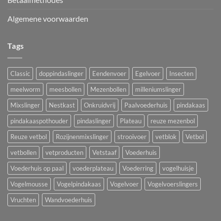
Algemene voorwaarden
Tags
Classic
doppindaslinger
Eendenvoer
Egelvoer
Insecten
meelworm
meesbollen
Mezenbollen
milleniumslinger
Mixslinger
Nestkast
Onkruidvrij
Paalvoederhuis
pindakaas
pindakaaspothouder
pindaslinger
Plateau
reuze mezenbol
Reuze vetbol
Rozijnenmixslinger
strooivoer
vetblok
Vetbol
vetbollen
vetproducten
Vetstaaf
Voederhuis
Voederhuis op paal
voederplateau
Voederring
vogelhuisje
Vogelmousse
Vogelpindakaas
Vogelvoer
Vogelvoerslingers
Vruchten
Wandvoederhuis