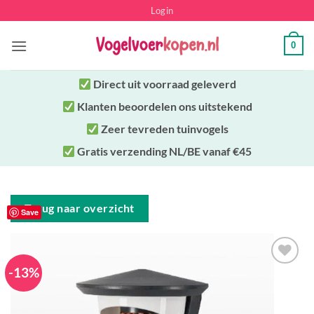
Ga
Login
naar
inhoud
0
Direct uit
voorraad geleverd
Klanten beoordelen ons uitstekend
Zeer tevreden tuinvogels
Gratis verzending NL/BE vanaf €45
Terug naar overzicht
Save
-13%
Toevoegen
aan
verlanglijst