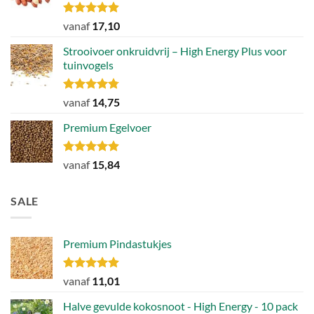
Gewaardeerd
vanaf
17,10
4.89
uit 5
Strooivoer onkruidvrij – High Energy Plus voor
tuinvogels
Gewaardeerd
vanaf
14,75
4.77
uit 5
Premium Egelvoer
Gewaardeerd
vanaf
15,84
4.85
uit 5
SALE
Premium Pindastukjes
Gewaardeerd
vanaf
11,01
4.86
uit 5
Halve gevulde kokosnoot - High Energy - 10 pack