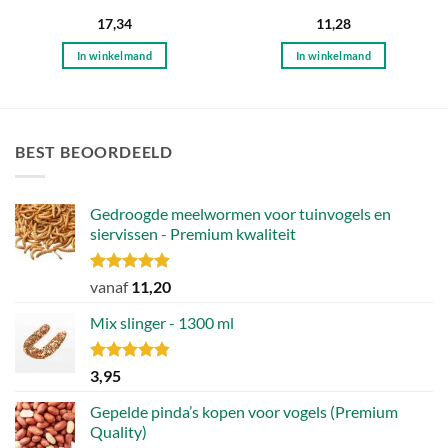
17,34
11,28
In winkelmand
In winkelmand
BEST BEOORDEELD
Gedroogde meelwormen voor tuinvogels en
siervissen - Premium kwaliteit
Gewaardeerd
vanaf
11,20
4.88
uit 5
Mix slinger - 1300 ml
Gewaardeerd
3,95
4.79
uit 5
Gepelde pinda’s kopen voor vogels (Premium
Quality)