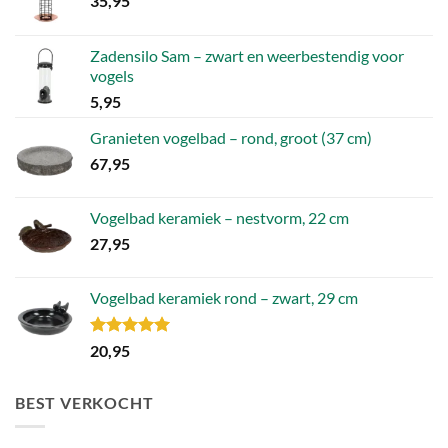
35,95
Zadensilo Sam – zwart en weerbestendig voor
vogels
5,95
Granieten vogelbad – rond, groot (37 cm)
67,95
Vogelbad keramiek – nestvorm, 22 cm
27,95
Vogelbad keramiek rond – zwart, 29 cm
Gewaardeerd
20,95
5.00
uit 5
BEST VERKOCHT