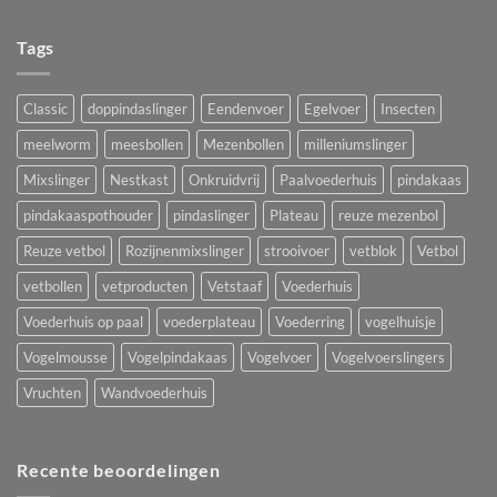
Tags
Classic
doppindaslinger
Eendenvoer
Egelvoer
Insecten
meelworm
meesbollen
Mezenbollen
milleniumslinger
Mixslinger
Nestkast
Onkruidvrij
Paalvoederhuis
pindakaas
pindakaaspothouder
pindaslinger
Plateau
reuze mezenbol
Reuze vetbol
Rozijnenmixslinger
strooivoer
vetblok
Vetbol
vetbollen
vetproducten
Vetstaaf
Voederhuis
Voederhuis op paal
voederplateau
Voederring
vogelhuisje
Vogelmousse
Vogelpindakaas
Vogelvoer
Vogelvoerslingers
Vruchten
Wandvoederhuis
Recente beoordelingen