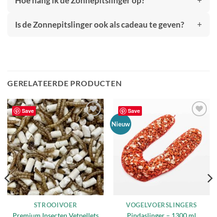
Hoe hang ik de Zonnepitslinger op?
Is de Zonnepitslinger ook als cadeau te geven?
GERELATEERDE PRODUCTEN
Save
Save
Toevoegen
Toevoegen
Nieuw
aan
aan
verlanglijst
verlanglijst
STROOIVOER
VOGELVOERSLINGERS
Premium Insecten Vetpellets
Pindaslinger – 1300 ml