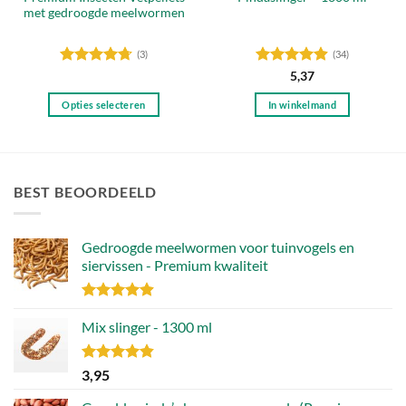
met gedroogde meelwormen
(3)
(34)
Gewaardeerd
Gewaardeerd
5,37
4.67
uit 5
4.88
uit 5
Opties selecteren
In winkelmand
Dit
product
heeft
meerdere
BEST BEOORDEELD
variaties.
Deze
optie
Gedroogde meelwormen voor tuinvogels en
kan
siervissen - Premium kwaliteit
gekozen
worden
Gewaardeerd
op
4.88
Mix slinger - 1300 ml
uit 5
de
productpagina
Gewaardeerd
3,95
4.79
uit 5