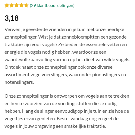
(
29
klantbeoordelingen)
Gewaardeerd
29
3,18
4.66
op 5
gebaseerd
op
klant
Verwen je gevederde vrienden in je tuin met onze heerlijke
waarderingen
zonnepitslinger. Wist je dat zonnebloempitten een gezonde
traktatie zijn voor vogels? Ze bieden de essentiële vetten en
energie die vogels nodig hebben, waardoor ze een
waardevolle aanvulling vormen op het dieet van wilde vogels.
Ontdek naast onze zonnepitslinger ook onze diverse
assortiment vogelvoerslingers, waaronder pindaslingers en
notenslingers.
Onze zonnepitslinger is ontworpen om vogels aan te trekken
en hen te voorzien van de voedingsstoffen die ze nodig
hebben. Hang de slinger eenvoudig op in je tuin en zie hoe de
vogeltjes ervan genieten. Bestel vandaag nog en geef de
vogels in jouw omgeving een smakelijke traktatie.