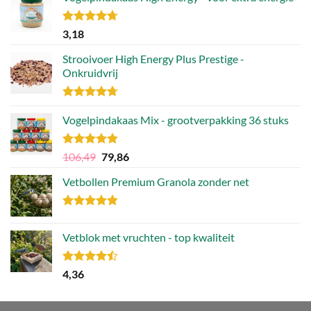
Gewaardeerd
3,18
4.70
uit 5
Strooivoer High Energy Plus Prestige -
Onkruidvrij
Gewaardeerd
4.71
Vogelpindakaas Mix - grootverpakking 36 stuks
uit 5
Gewaardeerd
Oorspronkelijke
Huidige
106,49
79,86
4.81
uit 5
prijs
prijs
Vetbollen Premium Granola zonder net
was:
is:
106,49.
79,86.
Gewaardeerd
4.80
uit 5
Vetblok met vruchten - top kwaliteit
Gewaardeerd
4,36
4.44
uit 5