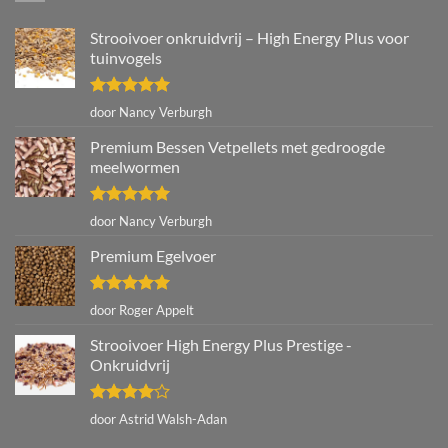
Strooivoer onkruidvrij – High Energy Plus voor
tuinvogels
Gewaardeerd
door Nancy Verburgh
5
uit 5
Premium Bessen Vetpellets met gedroogde
meelwormen
Gewaardeerd
door Nancy Verburgh
5
uit 5
Premium Egelvoer
Gewaardeerd
door Roger Appelt
5
uit 5
Strooivoer High Energy Plus Prestige -
Onkruidvrij
Gewaardeerd
door Astrid Walsh-Adan
4
uit 5