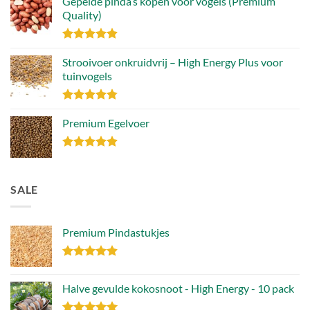
Gepelde pinda’s kopen voor vogels (Premium
Quality)
Gewaardeerd
4.89
Strooivoer onkruidvrij – High Energy Plus voor
uit 5
tuinvogels
Gewaardeerd
4.77
Premium Egelvoer
uit 5
Gewaardeerd
4.85
uit 5
SALE
Premium Pindastukjes
Gewaardeerd
4.86
uit 5
Halve gevulde kokosnoot - High Energy - 10 pack