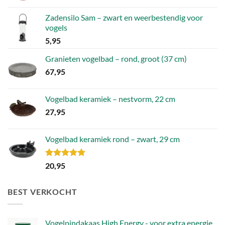
Zadensilo Sam – zwart en weerbestendig voor
vogels
5,95
Granieten vogelbad – rond, groot (37 cm)
67,95
Vogelbad keramiek – nestvorm, 22 cm
27,95
Vogelbad keramiek rond – zwart, 29 cm
Gewaardeerd
20,95
5.00
uit 5
BEST VERKOCHT
Vogelpindakaas High Energy - voor extra energie