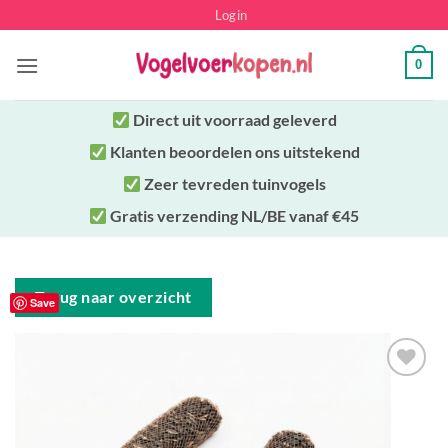
Ga
Login
naar
inhoud
0
Direct uit
voorraad geleverd
Klanten beoordelen ons uitstekend
Zeer tevreden tuinvogels
Gratis verzending NL/BE vanaf €45
Terug naar overzicht
Save
Toevoegen
aan
verlanglijst