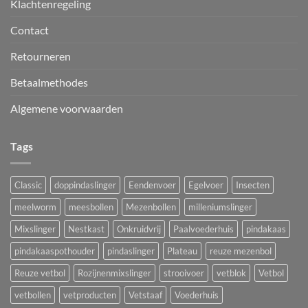
Klachtenregeling
Contact
Retourneren
Betaalmethodes
Algemene voorwaarden
Tags
Classic
doppindaslinger
Eendenvoer
Egelvoer
Insecten
meelworm
meesbollen
Mezenbollen
milleniumslinger
Mixslinger
Nestkast
Onkruidvrij
Paalvoederhuis
pindakaas
pindakaaspothouder
pindaslinger
Plateau
reuze mezenbol
Reuze vetbol
Rozijnenmixslinger
strooivoer
vetblok
Vetbol
vetbollen
vetproducten
Vetstaaf
Voederhuis