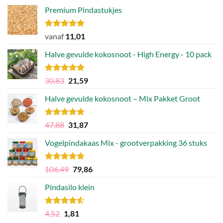
Premium Pindastukjes
Gewaardeerd
vanaf
11,01
4.86
uit 5
Halve gevulde kokosnoot - High Energy - 10 pack
Gewaardeerd
Oorspronkelijke
Huidige
30,83
21,59
4.92
uit 5
prijs
prijs
Halve gevulde kokosnoot – Mix Pakket Groot
was:
is:
30,83.
21,59.
Gewaardeerd
Oorspronkelijke
Huidige
47,88
31,87
4.75
uit 5
prijs
prijs
Vogelpindakaas Mix - grootverpakking 36 stuks
was:
is:
47,88.
31,87.
Gewaardeerd
Oorspronkelijke
Huidige
106,49
79,86
4.81
uit 5
prijs
prijs
Pindasilo klein
was:
is:
106,49.
79,86.
Gewaardeerd
Oorspronkelijke
Huidige
4,52
1,81
4.50
uit 5