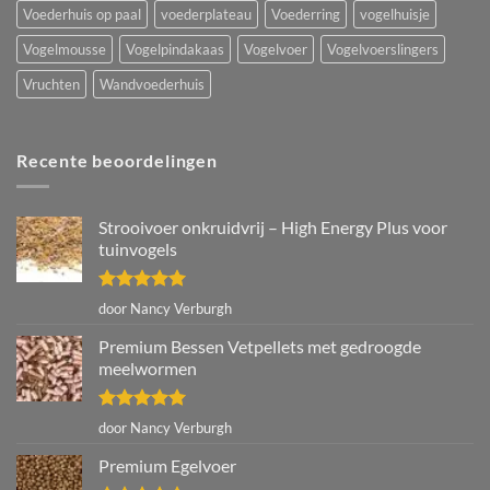
Voederhuis op paal
voederplateau
Voederring
vogelhuisje
Vogelmousse
Vogelpindakaas
Vogelvoer
Vogelvoerslingers
Vruchten
Wandvoederhuis
Recente beoordelingen
Strooivoer onkruidvrij – High Energy Plus voor
tuinvogels
Gewaardeerd
door Nancy Verburgh
5
uit 5
Premium Bessen Vetpellets met gedroogde
meelwormen
Gewaardeerd
door Nancy Verburgh
5
uit 5
Premium Egelvoer