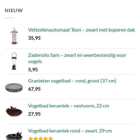
prijs
prijs
was:
is:
NIEUW
4,52.
1,81.
Vetbollenautomaat Teun – zwart met koperen dak
35,95
Zadensilo Sam – zwart en weerbestendig voor
vogels
5,95
Granieten vogelbad – rond, groot (37 cm)
67,95
Vogelbad keramiek – nestvorm, 22 cm
27,95
Vogelbad keramiek rond – zwart, 29 cm