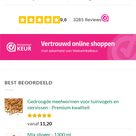
BEST BEOORDEELD
Gedroogde meelwormen voor tuinvogels en
siervissen - Premium kwaliteit
Gewaardeerd
vanaf
11,20
4.88
uit 5
Mix slinger - 1300 ml