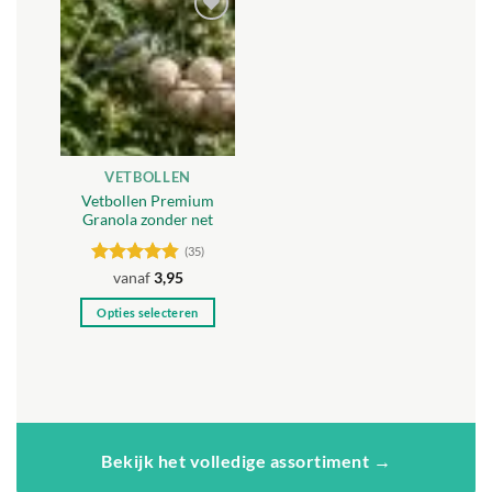
meerdere
meerdere
Toevoegen
variaties.
variaties.
aan
Deze
Deze
verlanglijst
optie
optie
kan
kan
gekozen
gekozen
worden
worden
VETBOLLEN
op
op
Vetbollen Premium
de
de
Granola zonder net
productpagina
productpagina
(35)
Gewaardeerd
vanaf
3,95
4.8
uit 5
Opties selecteren
Dit
product
heeft
meerdere
variaties.
Deze
Bekijk het volledige assortiment →
optie