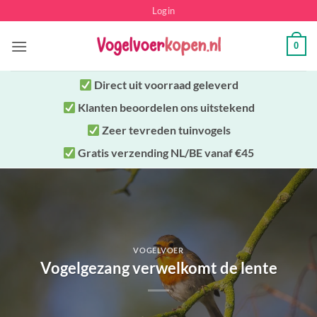
Ga
Login
naar
inhoud
0
Direct uit
voorraad geleverd
Klanten beoordelen ons uitstekend
Zeer tevreden tuinvogels
Gratis verzending NL/BE vanaf €45
VOGELVOER
Vogelgezang verwelkomt de lente