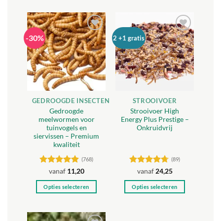
-30%
Toevoegen
Toevoegen
2 +1 gratis
aan
aan
verlanglijst
verlanglijst
GEDROOGDE INSECTEN
STROOIVOER
Gedroogde
Strooivoer High
meelwormen voor
Energy Plus Prestige –
tuinvogels en
Onkruidvrij
siervissen – Premium
kwaliteit
(768)
(89)
Gewaardeerd
Gewaardeerd
vanaf
11,20
vanaf
24,25
4.88
uit 5
4.71
uit 5
Opties selecteren
Opties selecteren
Dit
Dit
product
product
heeft
heeft