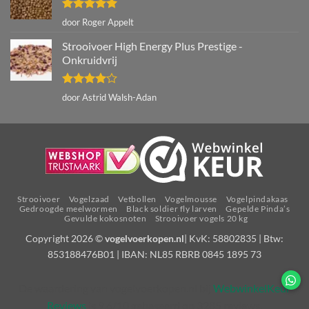
Gewaardeerd
door Roger Appelt
5
uit 5
Strooivoer High Energy Plus Prestige -
Onkruidvrij
Gewaardeerd
door Astrid Walsh-Adan
4
uit 5
Strooivoer
Vogelzaad
Vetbollen
Vogelmousse
Vogelpindakaas
Gedroogde meelwormen
Black soldier fly larven
Gepelde Pinda’s
Gevulde kokosnoten
Strooivoer vogels 20 kg
Copyright 2026 ©
vogelvoerkopen.nl
| KvK: 58802835 | Btw:
853188476B01 | IBAN: NL85 RBRB 0845 1895 73
De waardering van vogelvoerkopen.nl bij
WebwinkelKeur
Reviews
is 9.6/10 gebaseerd op 3285 reviews.