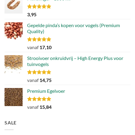
Gewaardeerd
3,95
4.79
uit 5
Gepelde pinda’s kopen voor vogels (Premium
Quality)
Gewaardeerd
vanaf
17,10
4.89
uit 5
Strooivoer onkruidvrij – High Energy Plus voor
tuinvogels
Gewaardeerd
vanaf
14,75
4.77
uit 5
Premium Egelvoer
Gewaardeerd
vanaf
15,84
4.85
uit 5
SALE