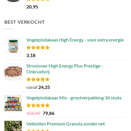
Gewaardeerd
20,95
5.00
uit 5
BEST VERKOCHT
Vogelpindakaas High Energy - voor extra energie
Gewaardeerd
3,18
4.70
uit 5
Strooivoer High Energy Plus Prestige -
Onkruidvrij
Gewaardeerd
vanaf
24,25
4.71
uit 5
Vogelpindakaas Mix - grootverpakking 36 stuks
Gewaardeerd
Oorspronkelijke
Huidige
106,49
79,86
4.81
uit 5
prijs
prijs
Vetbollen Premium Granola zonder net
was:
is: