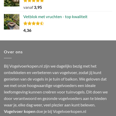
106,49.
79,86.
Gewaardeerd
vanaf
3,95
4.80
uit 5
Vetblok met vruchten - top kwaliteit
Gewaardeerd
4,36
4.44
uit 5
Over ons
Bij Vogelvoerkopen.nl zijn we dagelijks bezig met het
ontwikkelen en verbeteren van vogelvoer, zodat jij kunt
genieten van de vogels in je tuin of balkon. We geloven dat
we met onze hoogwaardige vogelvoeders een ideale
leefomgeving kunnen creëren voor tuinvogels. Dit doen we
door verantwoord en gezonde vogelvoeders aan te bieden
waar je, elke dag weer, veel plezier aan kunt beleven.
Vogelvoer kopen
doe je bij Vogelvoerkopen.nl