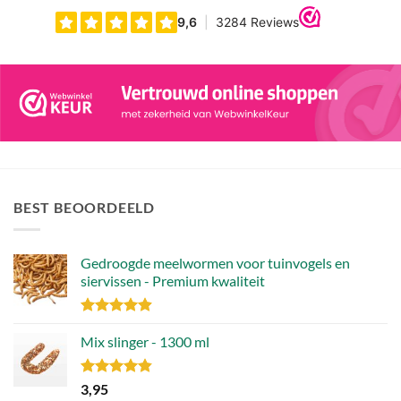
BEST BEOORDEELD
Gedroogde meelwormen voor tuinvogels en
siervissen - Premium kwaliteit
Gewaardeerd
4.88
Mix slinger - 1300 ml
uit 5
Gewaardeerd
3,95
4.79
uit 5