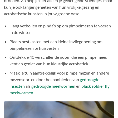
broeden. Zo help je niet alleen je gevleugelde vriendjes, maar
kun je ook langer genieten van hun vrolijke gezang en
acrobatische kunsten in jouw groene oase.
Hang vetbollen en pinda’s op om pimpelmezen te voeren
in de winter
Plaats nestkasten met een kleine invliegopening om
pimpelmezen te huisvesten
Ontdek de 40 verschillende noten die een pimpelmees
kent en geniet van hun kleurrijke acrobatiek
Maak je tuin aantrekkelijk voor pimpelmezen en andere
mezensoorten door het aanbieden van
gedroogde
insecten
als
gedroogde meelwormen
en
black soldier fly
meelwormen
.