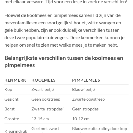
met elkaar verward. Tijd voor een lesje in zoek de verschillen!
Hoewel de koolmees en pimpelmees samen lid zijn van de
mezenfamilie en een soortgelijk silhouet, witte wangen en
gele buik hebben, zijn er ook duidelijke verschillen tussen
deze twee populaire tuinvogels. Deze kenmerken kunnen je
helpen om snel te zien met welke mees je te maken hebt.
Belangrijkste verschillen tussen de koolmees en
pimpelmees
KENMERK
KOOLMEES
PIMPELMEES
Kop
Zwart ‘petje’
Blauw ‘petje’
Gezicht
Geen oogstreep
Zwarte oogstreep
Borst
Zwarte ‘stropdas’
Geen stropdas
Grootte
13-15 cm
10-12 cm
Geel met zwart
Blauwere uitstraling door kop
Kleurindruk