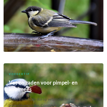
VOEDERTIP
Vet en zaden voor pimpel- en
koolmees
Beide mezen zijn dol op vetproducten en
zonnebloempitten. Combineer vogelpindakaas,