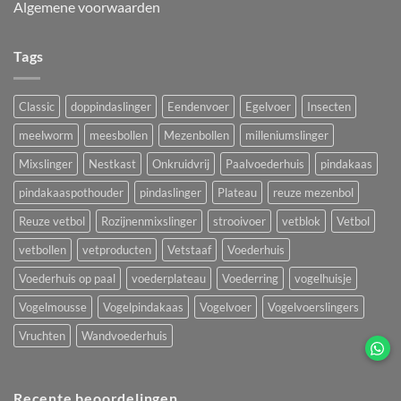
Algemene voorwaarden
Tags
Classic
doppindaslinger
Eendenvoer
Egelvoer
Insecten
meelworm
meesbollen
Mezenbollen
milleniumslinger
Mixslinger
Nestkast
Onkruidvrij
Paalvoederhuis
pindakaas
pindakaaspothouder
pindaslinger
Plateau
reuze mezenbol
Reuze vetbol
Rozijnenmixslinger
strooivoer
vetblok
Vetbol
vetbollen
vetproducten
Vetstaaf
Voederhuis
Voederhuis op paal
voederplateau
Voederring
vogelhuisje
Vogelmousse
Vogelpindakaas
Vogelvoer
Vogelvoerslingers
Vruchten
Wandvoederhuis
Recente beoordelingen