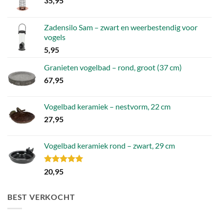
35,95
Zadensilo Sam – zwart en weerbestendig voor
vogels
5,95
Granieten vogelbad – rond, groot (37 cm)
67,95
Vogelbad keramiek – nestvorm, 22 cm
27,95
Vogelbad keramiek rond – zwart, 29 cm
Gewaardeerd
20,95
5.00
uit 5
BEST VERKOCHT