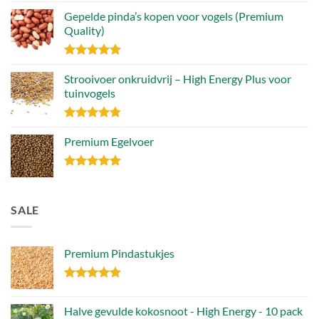
Gepelde pinda’s kopen voor vogels (Premium
Quality)
Gewaardeerd
4.89
Strooivoer onkruidvrij – High Energy Plus voor
uit 5
tuinvogels
Gewaardeerd
4.77
Premium Egelvoer
uit 5
Gewaardeerd
4.85
uit 5
SALE
Premium Pindastukjes
Gewaardeerd
4.86
uit 5
Halve gevulde kokosnoot - High Energy - 10 pack