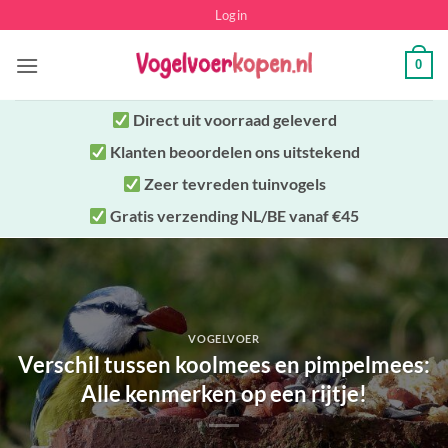
Ga
Login
naar
inhoud
0
Direct uit
voorraad geleverd
Klanten beoordelen ons uitstekend
Zeer tevreden tuinvogels
Gratis verzending NL/BE vanaf €45
VOGELVOER
Verschil tussen koolmees en pimpelmees:
Alle kenmerken op een rijtje!