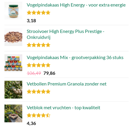
Vogelpindakaas High Energy - voor extra energie
Gewaardeerd
3,18
4.70
uit 5
Strooivoer High Energy Plus Prestige -
Onkruidvrij
Gewaardeerd
4.71
Vogelpindakaas Mix - grootverpakking 36 stuks
uit 5
Gewaardeerd
Oorspronkelijke
Huidige
106,49
79,86
4.81
uit 5
prijs
prijs
Vetbollen Premium Granola zonder net
was:
is:
106,49.
79,86.
Gewaardeerd
4.80
uit 5
Vetblok met vruchten - top kwaliteit
Gewaardeerd
4,36
4.44
uit 5