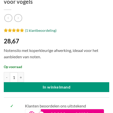
voor vogels
(
1
klantbeoordeling)
Gewaardeerd
1
28,67
5
op 5
gebaseerd
op
klant
Notensilo met koperkleurige afwerking, ideaal voor het
waardering
aanbieden van noten.
Op voorraad
Notensilo Pien – elegant en koperkleurig voor vogels aantal
In winkelmand
✓
Klanten beoordelen ons uitstekend