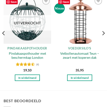
Save
Save
Toevoegen
Toevoegen
Nieuw
aan
aan
verlanglijst
verlanglijst
UITVERKOCHT
PINDAKAASPOTHOUDER
VOEDERSILO'S
Pindakaaspothouder met
Vetbollenautomaat Teun –
beschermkap London
zwart met koperen dak
(4)
Gewaardeerd
19,10
35,95
4.5
uit 5
In winkelmand
In winkelmand
BEST BEOORDEELD