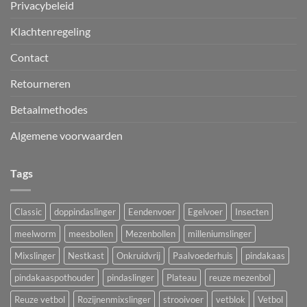
Privacybeleid
Klachtenregeling
Contact
Retourneren
Betaalmethodes
Algemene voorwaarden
Tags
Classic
doppindaslinger
Eendenvoer
Egelvoer
Insecten
meelworm
meesbollen
Mezenbollen
milleniumslinger
Mixslinger
Nestkast
Onkruidvrij
Paalvoederhuis
pindakaas
pindakaaspothouder
pindaslinger
Plateau
reuze mezenbol
Reuze vetbol
Rozijnenmixslinger
strooivoer
vetblok
Vetbol