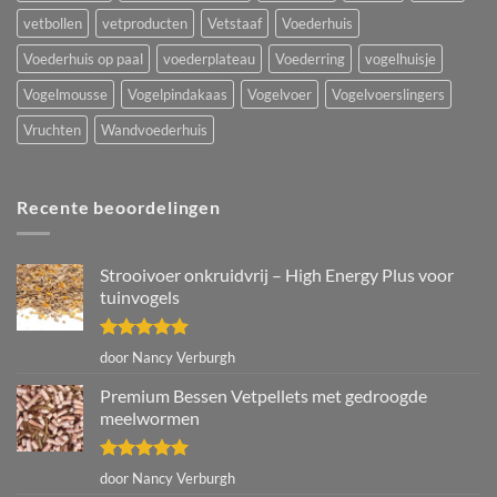
vetbollen
vetproducten
Vetstaaf
Voederhuis
Voederhuis op paal
voederplateau
Voederring
vogelhuisje
Vogelmousse
Vogelpindakaas
Vogelvoer
Vogelvoerslingers
Vruchten
Wandvoederhuis
Recente beoordelingen
Strooivoer onkruidvrij – High Energy Plus voor
tuinvogels
Gewaardeerd
door Nancy Verburgh
5
uit 5
Premium Bessen Vetpellets met gedroogde
meelwormen
Gewaardeerd
door Nancy Verburgh
5
uit 5