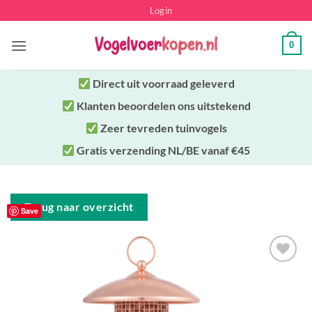
Ga
Login
naar
inhoud
0
Direct uit
voorraad geleverd
Klanten beoordelen ons uitstekend
Zeer tevreden tuinvogels
Gratis verzending NL/BE vanaf €45
Terug naar overzicht
Save
Toevoegen
aan
verlanglijst