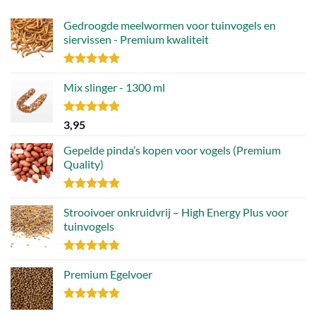
Gedroogde meelwormen voor tuinvogels en
siervissen - Premium kwaliteit
Gewaardeerd
4.88
Mix slinger - 1300 ml
uit 5
Gewaardeerd
3,95
4.79
uit 5
Gepelde pinda’s kopen voor vogels (Premium
Quality)
Gewaardeerd
4.89
Strooivoer onkruidvrij – High Energy Plus voor
uit 5
tuinvogels
Gewaardeerd
4.77
Premium Egelvoer
uit 5
Gewaardeerd