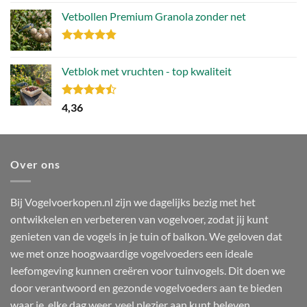
4.81
uit 5
prijs
prijs
Vetbollen Premium Granola zonder net
was:
is:
106,49.
79,86.
Gewaardeerd
4.80
uit 5
Vetblok met vruchten - top kwaliteit
Gewaardeerd
4,36
4.44
uit 5
Over ons
Bij Vogelvoerkopen.nl zijn we dagelijks bezig met het
ontwikkelen en verbeteren van vogelvoer, zodat jij kunt
genieten van de vogels in je tuin of balkon. We geloven dat
we met onze hoogwaardige vogelvoeders een ideale
leefomgeving kunnen creëren voor tuinvogels. Dit doen we
door verantwoord en gezonde vogelvoeders aan te bieden
waar je, elke dag weer, veel plezier aan kunt beleven.