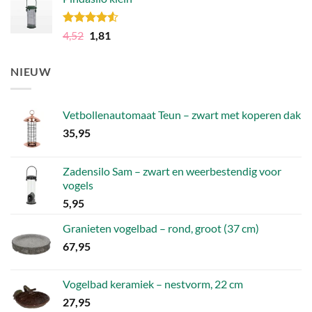
was:
is:
106,49.
79,86.
Gewaardeerd
Oorspronkelijke
Huidige
4,52
1,81
4.50
uit 5
prijs
prijs
was:
is:
NIEUW
4,52.
1,81.
Vetbollenautomaat Teun – zwart met koperen dak
35,95
Zadensilo Sam – zwart en weerbestendig voor
vogels
5,95
Granieten vogelbad – rond, groot (37 cm)
67,95
Vogelbad keramiek – nestvorm, 22 cm
27,95