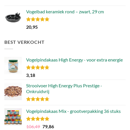
Vogelbad keramiek rond – zwart, 29 cm
Gewaardeerd
20,95
5.00
uit 5
BEST VERKOCHT
Vogelpindakaas High Energy - voor extra energie
Gewaardeerd
3,18
4.70
uit 5
Strooivoer High Energy Plus Prestige -
Onkruidvrij
Gewaardeerd
4.71
Vogelpindakaas Mix - grootverpakking 36 stuks
uit 5
Gewaardeerd
Oorspronkelijke
Huidige
106,49
79,86