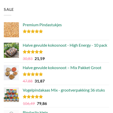
4.85
uit 5
SALE
Premium Pindastukjes
Gewaardeerd
4.86
uit 5
Halve gevulde kokosnoot - High Energy - 10 pack
Gewaardeerd
Oorspronkelijke
Huidige
30,83
21,59
4.92
uit 5
prijs
prijs
Halve gevulde kokosnoot – Mix Pakket Groot
was:
is:
30,83.
21,59.
Gewaardeerd
Oorspronkelijke
Huidige
47,88
31,87
4.75
uit 5
prijs
prijs
Vogelpindakaas Mix - grootverpakking 36 stuks
was:
is:
47,88.
31,87.
Gewaardeerd
Oorspronkelijke
Huidige
106,49
79,86
4.81
uit 5
prijs
prijs
Pindasilo klein