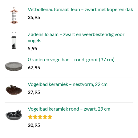
Vetbollenautomaat Teun – zwart met koperen dak
35,95
Zadensilo Sam – zwart en weerbestendig voor
vogels
5,95
Granieten vogelbad – rond, groot (37 cm)
67,95
Vogelbad keramiek – nestvorm, 22 cm
27,95
Vogelbad keramiek rond – zwart, 29 cm
Gewaardeerd
20,95
5.00
uit 5