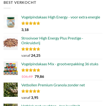
BEST VERKOCHT
Vogelpindakaas High Energy - voor extra energie
Gewaardeerd
3,18
4.70
uit 5
Strooivoer High Energy Plus Prestige -
Onkruidvrij
Gewaardeerd
vanaf
24,25
4.71
uit 5
Vogelpindakaas Mix - grootverpakking 36 stuks
Gewaardeerd
Oorspronkelijke
Huidige
106,49
79,86
4.81
uit 5
prijs
prijs
Vetbollen Premium Granola zonder net
was:
is:
106,49.
79,86.
Gewaardeerd
vanaf
3,95
4.80
uit 5
Vetblok met vruchten - top kwaliteit