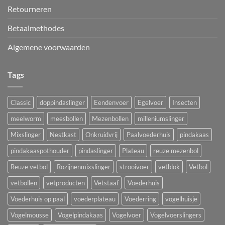
Retourneren
Betaalmethodes
Algemene voorwaarden
Tags
Classic
doppindaslinger
Eendenvoer
Egelvoer
Insecten
meelworm
meesbollen
Mezenbollen
milleniumslinger
Mixslinger
Nestkast
Onkruidvrij
Paalvoederhuis
pindakaas
pindakaaspothouder
pindaslinger
Plateau
reuze mezenbol
Reuze vetbol
Rozijnenmixslinger
strooivoer
vetblok
Vetbol
vetbollen
vetproducten
Vetstaaf
Voederhuis
Voederhuis op paal
voederplateau
Voederring
vogelhuisje
Vogelmousse
Vogelpindakaas
Vogelvoer
Vogelvoerslingers