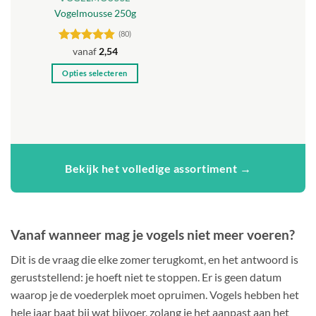
Vogelmousse 250g
de
de
productpagina
productpagina
(80)
Gewaardeerd
vanaf
2,54
4.8
uit 5
Opties selecteren
Dit
product
heeft
meerdere
variaties.
Deze
Bekijk het volledige assortiment →
optie
kan
gekozen
worden
Vanaf wanneer mag je vogels niet meer voeren?
op
de
Dit is de vraag die elke zomer terugkomt, en het antwoord is
productpagina
geruststellend: je hoeft niet te stoppen. Er is geen datum
waarop je de voederplek moet opruimen. Vogels hebben het
hele jaar baat bij wat bijvoer, zolang je het aanpast aan het