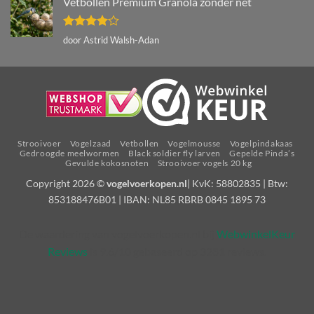
Vetbollen Premium Granola zonder net
Gewaardeerd
door Astrid Walsh-Adan
4
uit 5
Strooivoer
Vogelzaad
Vetbollen
Vogelmousse
Vogelpindakaas
Gedroogde meelwormen
Black soldier fly larven
Gepelde Pinda’s
Gevulde kokosnoten
Strooivoer vogels 20 kg
Copyright 2026 ©
vogelvoerkopen.nl
| KvK: 58802835 | Btw:
853188476B01 | IBAN: NL85 RBRB 0845 1895 73
De waardering van vogelvoerkopen.nl bij
WebwinkelKeur
Reviews
is 9.6/10 gebaseerd op 3281 reviews.