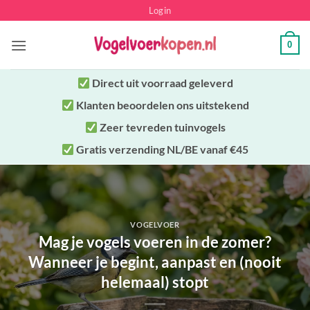
Ga
Login
naar
inhoud
0
Direct uit
voorraad geleverd
Klanten beoordelen ons uitstekend
Zeer tevreden tuinvogels
Gratis verzending NL/BE vanaf €45
VOGELVOER
Mag je vogels voeren in de zomer?
Wanneer je begint, aanpast en (nooit
helemaal) stopt