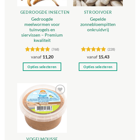
GEDROOGDE INSECTEN
STROOIVOER
Gedroogde
Gepelde
meelwormen voor
zonnebloempitten
tuinvogels en
onkruidvrij
siervissen – Premium
kwaliteit
(768)
(228)
Gewaardeerd
Gewaardeerd
vanaf
11,20
vanaf
15,43
4.88
uit 5
4.87
uit 5
Opties selecteren
Opties selecteren
Dit
Dit
product
product
heeft
heeft
meerdere
meerdere
Toevoegen
variaties.
variaties.
aan
Deze
Deze
verlanglijst
optie
optie
kan
kan
gekozen
gekozen
worden
worden
VOGELMOUSSE
op
op