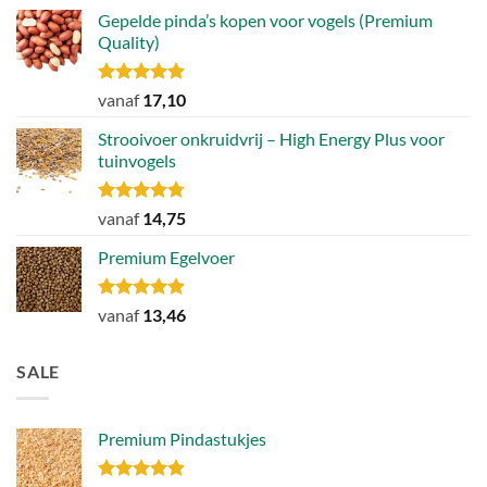
Gepelde pinda’s kopen voor vogels (Premium
Quality)
Gewaardeerd
vanaf
17,10
4.89
uit 5
Strooivoer onkruidvrij – High Energy Plus voor
tuinvogels
Gewaardeerd
vanaf
14,75
4.77
uit 5
Premium Egelvoer
Gewaardeerd
vanaf
13,46
4.85
uit 5
SALE
Premium Pindastukjes