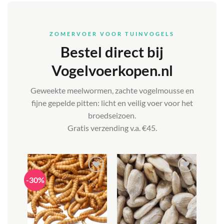
ZOMERVOER VOOR TUINVOGELS
Bestel direct bij
Vogelvoerkopen.nl
Geweekte meelwormen, zachte vogelmousse en
fijne gepelde pitten: licht en veilig voer voor het
broedseizoen.
Gratis verzending v.a. €45.
-30%
Toevoegen
Toevoegen
aan
aan
verlanglijst
verlanglijst