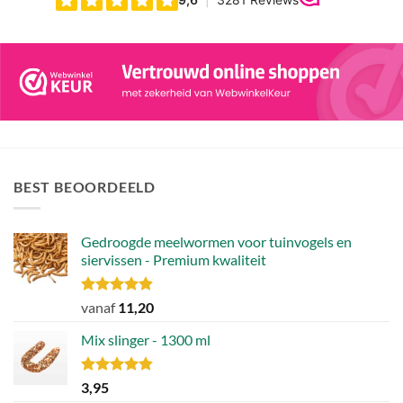
BEST BEOORDEELD
Gedroogde meelwormen voor tuinvogels en
siervissen - Premium kwaliteit
Gewaardeerd
vanaf
11,20
4.88
uit 5
Mix slinger - 1300 ml
Gewaardeerd
3,95
4.79
uit 5