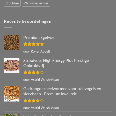
Vruchten
Wandvoederhuis
Recente beoordelingen
Premium Egelvoer
Gewaardeerd
door Roger Appelt
5
uit 5
Strooivoer High Energy Plus Prestige -
Onkruidvrij
Gewaardeerd
door Astrid Walsh-Adan
4
uit 5
Gedroogde meelwormen voor tuinvogels en
siervissen - Premium kwaliteit
Gewaardeerd
door Astrid Walsh-Adan
4
uit 5