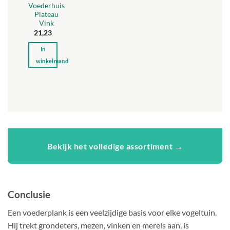
Voederhuis
gekozen
Plateau
worden
Vink
op
21,23
de
In
productpagina
winkelmand
Bekijk het volledige assortiment →
Conclusie
Een voederplank is een veelzijdige basis voor elke vogeltuin.
Hij trekt grondeters, mezen, vinken en merels aan, is