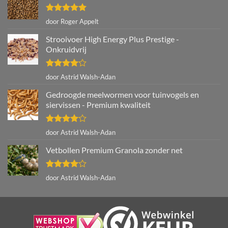
Gewaardeerd
door Roger Appelt
5
uit 5
Strooivoer High Energy Plus Prestige -
Onkruidvrij
Gewaardeerd
door Astrid Walsh-Adan
4
uit 5
Gedroogde meelwormen voor tuinvogels en
siervissen - Premium kwaliteit
Gewaardeerd
door Astrid Walsh-Adan
4
uit 5
Vetbollen Premium Granola zonder net
Gewaardeerd
door Astrid Walsh-Adan
4
uit 5