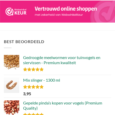
BEST BEOORDEELD
Gedroogde meelwormen voor tuinvogels en
siervissen - Premium kwaliteit
Gewaardeerd
4.88
Mix slinger - 1300 ml
uit 5
Gewaardeerd
3,95
4.79
uit 5
Gepelde pinda’s kopen voor vogels (Premium
Quality)