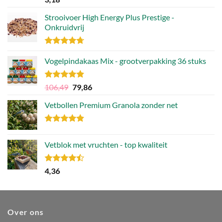
4.70
uit 5
Strooivoer High Energy Plus Prestige -
Onkruidvrij
Gewaardeerd
4.71
Vogelpindakaas Mix - grootverpakking 36 stuks
uit 5
Gewaardeerd
Oorspronkelijke
Huidige
106,49
79,86
4.81
uit 5
prijs
prijs
Vetbollen Premium Granola zonder net
was:
is:
106,49.
79,86.
Gewaardeerd
4.80
uit 5
Vetblok met vruchten - top kwaliteit
Gewaardeerd
4,36
4.44
uit 5
Over ons