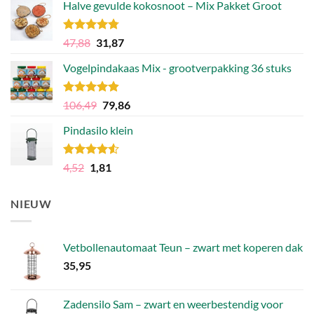
Halve gevulde kokosnoot – Mix Pakket Groot
was:
is:
30,83.
21,59.
Gewaardeerd
Oorspronkelijke
Huidige
47,88
31,87
4.75
uit 5
prijs
prijs
Vogelpindakaas Mix - grootverpakking 36 stuks
was:
is:
47,88.
31,87.
Gewaardeerd
Oorspronkelijke
Huidige
106,49
79,86
4.81
uit 5
prijs
prijs
Pindasilo klein
was:
is:
106,49.
79,86.
Gewaardeerd
Oorspronkelijke
Huidige
4,52
1,81
4.50
uit 5
prijs
prijs
was:
is:
NIEUW
4,52.
1,81.
Vetbollenautomaat Teun – zwart met koperen dak
35,95
Zadensilo Sam – zwart en weerbestendig voor