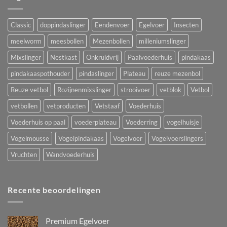
Classic
doppindaslinger
Eendenvoer
Egelvoer
Insecten
meelworm
meesbollen
Mezenbollen
milleniumslinger
Mixslinger
Nestkast
Onkruidvrij
Paalvoederhuis
pindakaas
pindakaaspothouder
pindaslinger
Plateau
reuze mezenbol
Reuze vetbol
Rozijnenmixslinger
strooivoer
vetblok
Vetbol
vetbollen
vetproducten
Vetstaaf
Voederhuis
Voederhuis op paal
voederplateau
Voederring
vogelhuisje
Vogelmousse
Vogelpindakaas
Vogelvoer
Vogelvoerslingers
Vruchten
Wandvoederhuis
Recente beoordelingen
Premium Egelvoer