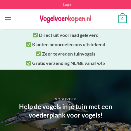
Ga
Login
naar
inhoud
0
Direct uit
voorraad geleverd
Klanten beoordelen ons uitstekend
Zeer tevreden tuinvogels
Gratis verzending NL/BE vanaf €45
VOGELVOER
Help de vogels in je tuin met een
voederplank voor vogels!