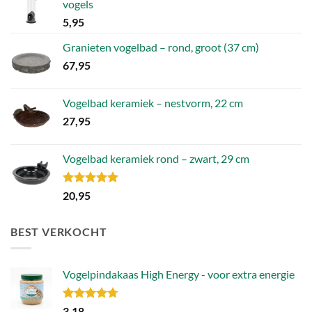
vogels
5,95
Granieten vogelbad – rond, groot (37 cm)
67,95
Vogelbad keramiek – nestvorm, 22 cm
27,95
Vogelbad keramiek rond – zwart, 29 cm
Gewaardeerd
20,95
5.00
uit 5
BEST VERKOCHT
Vogelpindakaas High Energy - voor extra energie
Gewaardeerd
3,18