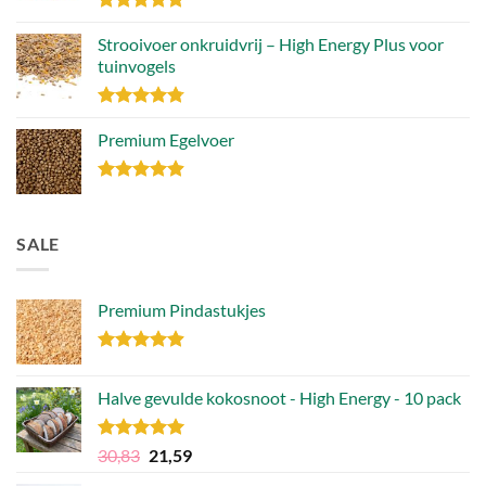
Gewaardeerd
4.89
Strooivoer onkruidvrij – High Energy Plus voor
uit 5
tuinvogels
Gewaardeerd
4.77
Premium Egelvoer
uit 5
Gewaardeerd
4.85
uit 5
SALE
Premium Pindastukjes
Gewaardeerd
4.86
uit 5
Halve gevulde kokosnoot - High Energy - 10 pack
Gewaardeerd
Oorspronkelijke
Huidige
30,83
21,59
4.92
uit 5
prijs
prijs