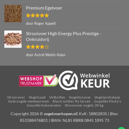
5
uit 5
Premium Egelvoer
Gewaardeerd
door Roger Appelt
5
uit 5
Strooivoer High Energy Plus Prestige -
Onkruidvrij
Gewaardeerd
door Astrid Walsh-Adan
4
uit 5
Strooivoer
Vogelzaad
Vetbollen
Vogelmousse
Vogelpindakaas
Gedroogde meelwormen
Black soldier fly larven
Gepelde Pinda’s
Gevulde kokosnoten
Strooivoer vogels 20 kg
Copyright 2026 ©
vogelvoerkopen.nl
| KvK: 58802835 | Btw:
853188476B01 | IBAN: NL85 RBRB 0845 1895 73