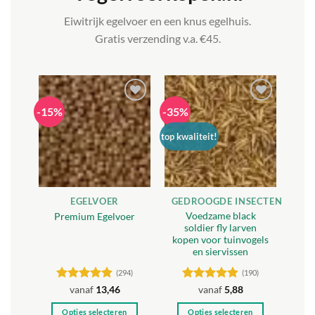
Eiwitrijk egelvoer en een knus egelhuis.
Gratis verzending v.a. €45.
-15%
-35%
Toevoegen
Toevoegen
aan
aan
verlanglijst
verlanglijst
top kwaliteit!
EGELVOER
GEDROOGDE INSECTEN
Voedzame black
Premium Egelvoer
soldier fly larven
kopen voor tuinvogels
en siervissen
(294)
(190)
Gewaardeerd
Gewaardeerd
vanaf
13,46
vanaf
5,88
4.85
uit 5
4.84
uit 5
Opties selecteren
Opties selecteren