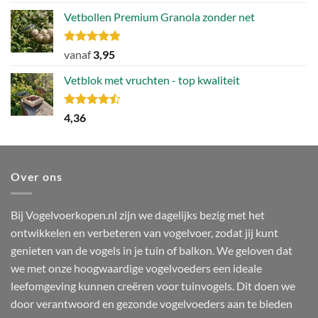
4.81
uit 5
prijs
prijs
Vetbollen Premium Granola zonder net
was:
is:
106,49.
79,86.
Gewaardeerd
vanaf
3,95
4.80
uit 5
Vetblok met vruchten - top kwaliteit
Gewaardeerd
4,36
4.44
uit 5
Over ons
Bij Vogelvoerkopen.nl zijn we dagelijks bezig met het
ontwikkelen en verbeteren van vogelvoer, zodat jij kunt
genieten van de vogels in je tuin of balkon. We geloven dat
we met onze hoogwaardige vogelvoeders een ideale
leefomgeving kunnen creëren voor tuinvogels. Dit doen we
door verantwoord en gezonde vogelvoeders aan te bieden