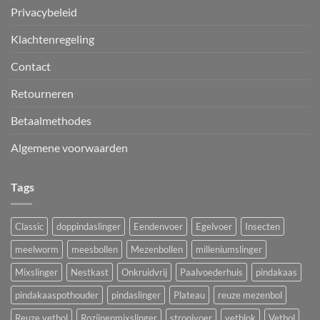
Privacybeleid
Klachtenregeling
Contact
Retourneren
Betaalmethodes
Algemene voorwaarden
Tags
Classic
doppindaslinger
Eendenvoer
Egelvoer
Insecten
meelworm
meesbollen
Mezenbollen
milleniumslinger
Mixslinger
Nestkast
Onkruidvrij
Paalvoederhuis
pindakaas
pindakaaspothouder
pindaslinger
Plateau
reuze mezenbol
Reuze vetbol
Rozijnenmixslinger
strooivoer
vetblok
Vetbol