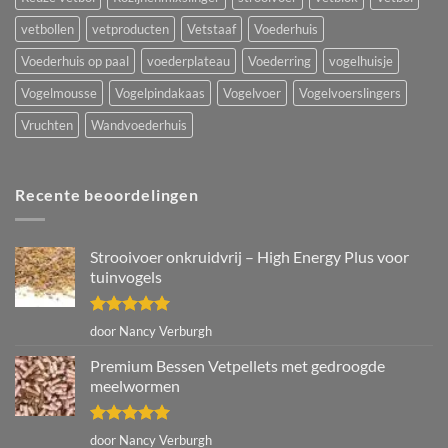
vetbollen
vetproducten
Vetstaaf
Voederhuis
Voederhuis op paal
voederplateau
Voederring
vogelhuisje
Vogelmousse
Vogelpindakaas
Vogelvoer
Vogelvoerslingers
Vruchten
Wandvoederhuis
Recente beoordelingen
Strooivoer onkruidvrij – High Energy Plus voor
tuinvogels
Gewaardeerd
door Nancy Verburgh
5
uit 5
Premium Bessen Vetpellets met gedroogde
meelwormen
Gewaardeerd
door Nancy Verburgh