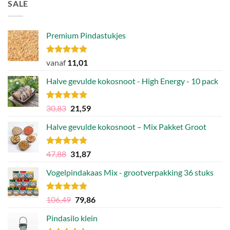
SALE
Premium Pindastukjes
Gewaardeerd
vanaf
11,01
4.86
uit 5
Halve gevulde kokosnoot - High Energy - 10 pack
Gewaardeerd
Oorspronkelijke
Huidige
30,83
21,59
4.92
uit 5
prijs
prijs
Halve gevulde kokosnoot – Mix Pakket Groot
was:
is:
30,83.
21,59.
Gewaardeerd
Oorspronkelijke
Huidige
47,88
31,87
4.75
uit 5
prijs
prijs
Vogelpindakaas Mix - grootverpakking 36 stuks
was:
is:
47,88.
31,87.
Gewaardeerd
Oorspronkelijke
Huidige
106,49
79,86
4.81
uit 5
prijs
prijs
Pindasilo klein
was:
is: