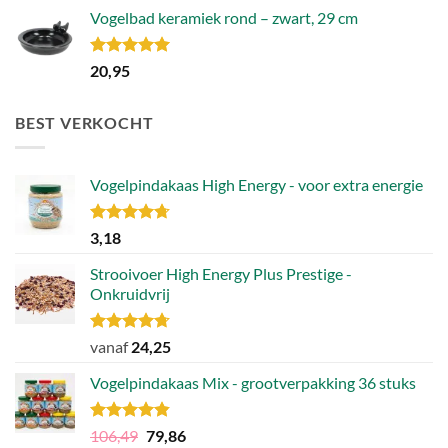
Vogelbad keramiek rond – zwart, 29 cm
Gewaardeerd
20,95
5.00
uit 5
BEST VERKOCHT
Vogelpindakaas High Energy - voor extra energie
Gewaardeerd
3,18
4.70
uit 5
Strooivoer High Energy Plus Prestige -
Onkruidvrij
Gewaardeerd
vanaf
24,25
4.71
uit 5
Vogelpindakaas Mix - grootverpakking 36 stuks
Gewaardeerd
Oorspronkelijke
Huidige
106,49
79,86