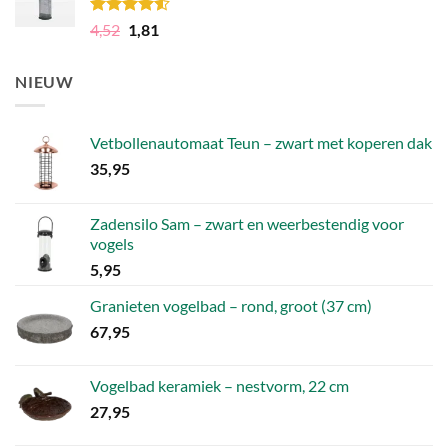
106,49.
79,86.
Gewaardeerd
Oorspronkelijke
Huidige
4,52
1,81
4.50
uit 5
prijs
prijs
was:
is:
NIEUW
4,52.
1,81.
Vetbollenautomaat Teun – zwart met koperen dak
35,95
Zadensilo Sam – zwart en weerbestendig voor
vogels
5,95
Granieten vogelbad – rond, groot (37 cm)
67,95
Vogelbad keramiek – nestvorm, 22 cm
27,95