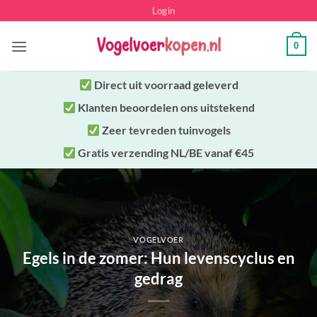
Ga
Login
naar
inhoud
0
Direct uit
voorraad geleverd
Klanten beoordelen ons uitstekend
Zeer tevreden tuinvogels
Gratis verzending NL/BE vanaf €45
VOGELVOER
Egels in de zomer: Hun levenscyclus en
gedrag