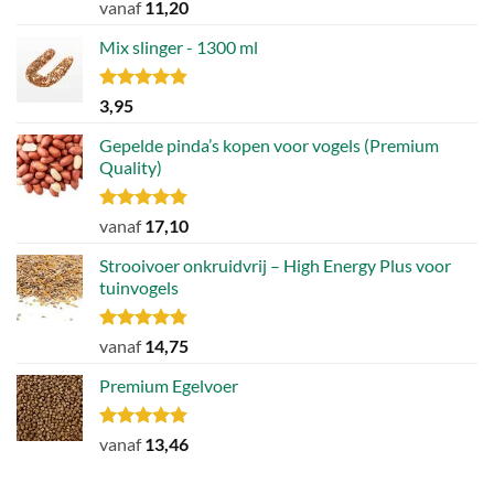
Gewaardeerd
vanaf
11,20
4.88
uit 5
Mix slinger - 1300 ml
Gewaardeerd
3,95
4.79
uit 5
Gepelde pinda’s kopen voor vogels (Premium
Quality)
Gewaardeerd
vanaf
17,10
4.89
uit 5
Strooivoer onkruidvrij – High Energy Plus voor
tuinvogels
Gewaardeerd
vanaf
14,75
4.77
uit 5
Premium Egelvoer
Gewaardeerd
vanaf
13,46
4.85
uit 5