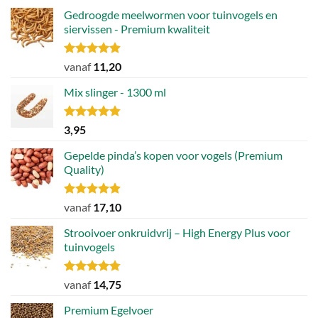
Gedroogde meelwormen voor tuinvogels en
siervissen - Premium kwaliteit
Gewaardeerd
vanaf
11,20
4.88
uit 5
Mix slinger - 1300 ml
Gewaardeerd
3,95
4.79
uit 5
Gepelde pinda’s kopen voor vogels (Premium
Quality)
Gewaardeerd
vanaf
17,10
4.89
uit 5
Strooivoer onkruidvrij – High Energy Plus voor
tuinvogels
Gewaardeerd
vanaf
14,75
4.77
uit 5
Premium Egelvoer