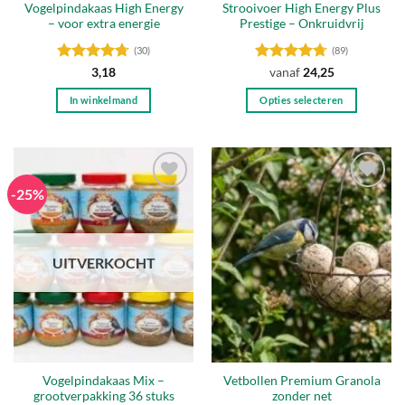
Vogelpindakaas High Energy
Strooivoer High Energy Plus
– voor extra energie
Prestige – Onkruidvrij
(30)
(89)
Gewaardeerd
Gewaardeerd
3,18
vanaf
24,25
4.7
uit 5
4.71
uit 5
In winkelmand
Opties selecteren
Dit
product
heeft
meerdere
-25%
variaties.
Toevoegen
Toevoegen
Deze
aan
aan
optie
verlanglijst
verlanglijst
kan
UITVERKOCHT
gekozen
worden
op
de
productpagina
Vogelpindakaas Mix –
Vetbollen Premium Granola
grootverpakking 36 stuks
zonder net