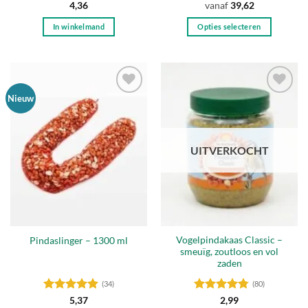
Gewaardeerd
Gewaardeerd
4,36
vanaf
39,62
4.44
uit 5
4.21
uit 5
In winkelmand
Opties selecteren
Dit
product
heeft
meerdere
Nieuw
variaties.
Toevoegen
Toevoegen
Deze
aan
aan
optie
verlanglijst
verlanglijst
kan
UITVERKOCHT
gekozen
worden
op
de
productpagina
Vogelpindakaas Classic –
Pindaslinger – 1300 ml
smeuïg, zoutloos en vol
zaden
(34)
(80)
Gewaardeerd
Gewaardeerd
5,37
2,99