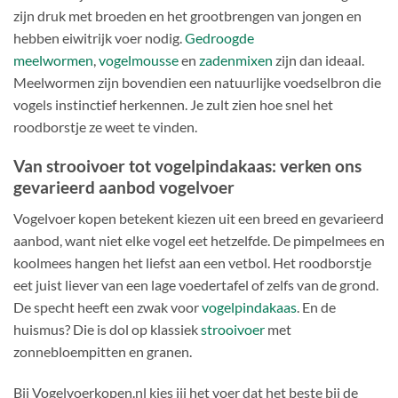
zijn druk met broeden en het grootbrengen van jongen en
hebben eiwitrijk voer nodig.
Gedroogde
meelwormen
,
vogelmousse
en
zadenmixen
zijn dan ideaal.
Meelwormen zijn bovendien een natuurlijke voedselbron die
vogels instinctief herkennen. Je zult zien hoe snel het
roodborstje ze weet te vinden.
Van strooivoer tot vogelpindakaas: verken ons
gevarieerd aanbod vogelvoer
Vogelvoer kopen betekent kiezen uit een breed en gevarieerd
aanbod, want niet elke vogel eet hetzelfde. De pimpelmees en
koolmees hangen het liefst aan een vetbol. Het roodborstje
eet juist liever van een lage voedertafel of zelfs van de grond.
De specht heeft een zwak voor
vogelpindakaas
. En de
huismus? Die is dol op klassiek
strooivoer
met
zonnebloempitten en granen.
Bij Vogelvoerkopen.nl kies jij het voer dat het beste bij de