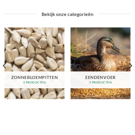
meerdere
meerdere
variaties.
variaties.
Bekijk onze categorieën
Deze
Deze
optie
optie
kan
kan
gekozen
gekozen
worden
worden
op
op
de
de
productpagina
productpagina
ZONNEBLOEMPITTEN
EENDENVOER
5 PRODUCTEN
5 PRODUCTEN