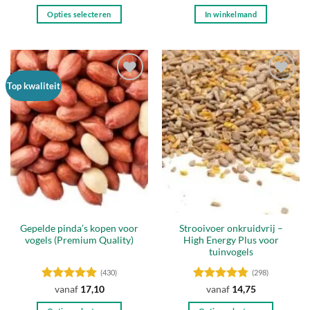
4.88
uit 5
4.79
uit 5
Opties selecteren
In winkelmand
Dit
product
heeft
meerdere
Top kwaliteit
variaties.
Toevoegen
Toevoegen
Deze
aan
aan
optie
verlanglijst
verlanglijst
kan
gekozen
worden
op
de
productpagina
Gepelde pinda’s kopen voor
Strooivoer onkruidvrij –
vogels (Premium Quality)
High Energy Plus voor
tuinvogels
(430)
(298)
Gewaardeerd
Gewaardeerd
vanaf
17,10
vanaf
14,75
4.89
uit 5
4.77
uit 5