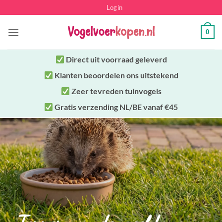
Ga
Login
naar
inhoud
0
Direct uit
voorraad geleverd
Klanten beoordelen ons uitstekend
Zeer tevreden tuinvogels
Gratis verzending NL/BE vanaf €45