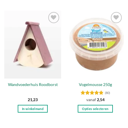
Toevoegen
Toevoegen
aan
aan
verlanglijst
verlanglijst
Wandvoederhuis Roodborst
Vogelmousse 250g
(80)
Gewaardeerd
21,23
vanaf
2,54
4.8
uit 5
In winkelmand
Opties selecteren
Dit
product
heeft