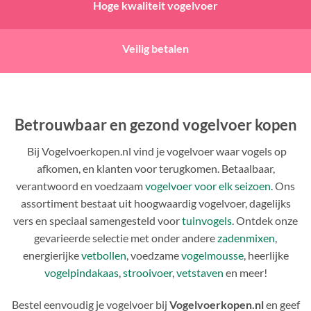
Hoge kwaliteit vogelvoer
Veilig betalen
Betrouwbaar en gezond
vogelvoer
kopen
Bij Vogelvoerkopen.nl vind je vogelvoer waar vogels op
afkomen, en klanten voor terugkomen. Betaalbaar,
verantwoord en voedzaam
vogelvoer voor elk seizoen
. Ons
assortiment bestaat uit hoogwaardig vogelvoer, dagelijks
vers en speciaal samengesteld voor
tuinvogels
. Ontdek onze
gevarieerde selectie met onder andere
zadenmixen
,
energierijke
vetbollen
, voedzame
vogelmousse
, heerlijke
vogelpindakaas
,
strooivoer
,
vetstaven
en meer!
Bestel eenvoudig je vogelvoer bij
Vogelvoerkopen.nl
en geef