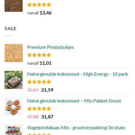
Gewaardeerd
vanaf
13,46
4.85
uit 5
SALE
Premium Pindastukjes
Gewaardeerd
vanaf
11,01
4.86
uit 5
Halve gevulde kokosnoot - High Energy - 10 pack
Gewaardeerd
Oorspronkelijke
Huidige
30,83
21,59
4.92
uit 5
prijs
prijs
Halve gevulde kokosnoot – Mix Pakket Groot
was:
is:
30,83.
21,59.
Gewaardeerd
Oorspronkelijke
Huidige
47,88
31,87
4.75
uit 5
prijs
prijs
Vogelpindakaas Mix - grootverpakking 36 stuks
was:
is: