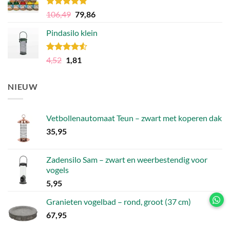
47,88.
31,87.
Gewaardeerd
Oorspronkelijke
Huidige
106,49
79,86
4.81
uit 5
prijs
prijs
Pindasilo klein
was:
is:
106,49.
79,86.
Gewaardeerd
Oorspronkelijke
Huidige
4,52
1,81
4.50
uit 5
prijs
prijs
was:
is:
NIEUW
4,52.
1,81.
Vetbollenautomaat Teun – zwart met koperen dak
35,95
Zadensilo Sam – zwart en weerbestendig voor
vogels
5,95
Granieten vogelbad – rond, groot (37 cm)
67,95