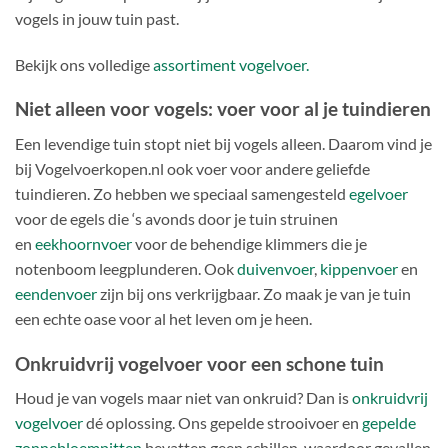
vogels in jouw tuin past.
Bekijk ons volledige
assortiment vogelvoer.
Niet alleen voor vogels: voer voor al je tuindieren
Een levendige tuin stopt niet bij vogels alleen. Daarom vind je
bij Vogelvoerkopen.nl ook voer voor andere geliefde
tuindieren. Zo hebben we speciaal samengesteld
egelvoer
voor de egels die ‘s avonds door je tuin struinen
en
eekhoornvoer
voor de behendige klimmers die je
notenboom leegplunderen. Ook
duivenvoer
,
kippenvoer
en
eendenvoer
zijn bij ons verkrijgbaar. Zo maak je van je tuin
een echte oase voor al het leven om je heen.
Onkruidvrij vogelvoer voor een schone tuin
Houd je van vogels maar niet van onkruid? Dan is
onkruidvrij
vogelvoer
dé oplossing. Ons gepelde strooivoer en
gepelde
zonnebloempitten
bevatten geen schillen, waardoor gevallen