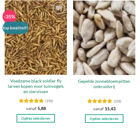
heeft
meerdere
-35%
variaties.
Toevoegen
Toevoegen
Deze
aan
aan
top kwaliteit!
optie
verlanglijst
verlanglijst
kan
gekozen
worden
op
de
productpagina
Voedzame black soldier fly
Gepelde zonnebloempitten
larven kopen voor tuinvogels
onkruidvrij
en siervissen
(190)
(228)
Gewaardeerd
vanaf
5,88
Gewaardeerd
vanaf
15,43
4.84
uit 5
4.87
uit 5
Opties selecteren
Opties selecteren
Dit
Dit
product
product
heeft
heeft