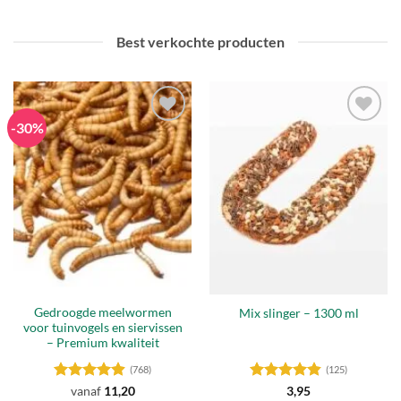
meerdere
variaties.
Best verkochte producten
Deze
optie
kan
gekozen
-30%
worden
Toevoegen
Toevoegen
op
aan
aan
de
verlanglijst
verlanglijst
productpagina
Gedroogde meelwormen
Mix slinger – 1300 ml
voor tuinvogels en siervissen
– Premium kwaliteit
(768)
(125)
Gewaardeerd
Gewaardeerd
vanaf
11,20
3,95