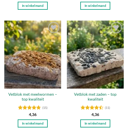
4.88
uit 5
4.78
uit 5
In winkelmand
In winkelmand
Toevoegen
Toevoegen
aan
aan
verlanglijst
verlanglijst
Vetblok met meelwormen –
Vetblok met zaden – top
top kwaliteit
kwaliteit
(15)
(11)
Gewaardeerd
Gewaardeerd
4,36
4,36
4.67
uit 5
4.45
uit 5
In winkelmand
In winkelmand