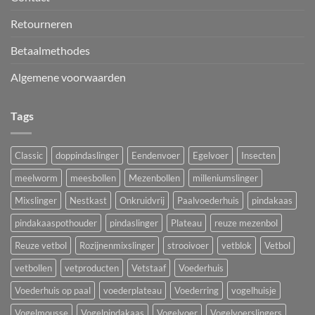
Retourneren
Betaalmethodes
Algemene voorwaarden
Tags
Classic
doppindaslinger
Eendenvoer
Egelvoer
Insecten
meelworm
meesbollen
Mezenbollen
milleniumslinger
Mixslinger
Nestkast
Onkruidvrij
Paalvoederhuis
pindakaas
pindakaaspothouder
pindaslinger
Plateau
reuze mezenbol
Reuze vetbol
Rozijnenmixslinger
strooivoer
vetblok
Vetbol
vetbollen
vetproducten
Vetstaaf
Voederhuis
Voederhuis op paal
voederplateau
Voederring
vogelhuisje
Vogelmousse
Vogelpindakaas
Vogelvoer
Vogelvoerslingers