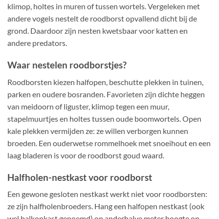
klimop, holtes in muren of tussen wortels. Vergeleken met
andere vogels nestelt de roodborst opvallend dicht bij de
grond. Daardoor zijn nesten kwetsbaar voor katten en
andere predators.
Waar nestelen roodborstjes?
Roodborsten kiezen halfopen, beschutte plekken in tuinen,
parken en oudere bosranden. Favorieten zijn dichte heggen
van meidoorn of liguster, klimop tegen een muur,
stapelmuurtjes en holtes tussen oude boomwortels. Open
kale plekken vermijden ze: ze willen verborgen kunnen
broeden. Een ouderwetse rommelhoek met snoeihout en een
laag bladeren is voor de roodborst goud waard.
Halfholen-nestkast voor roodborst
Een gewone gesloten nestkast werkt niet voor roodborsten:
ze zijn halfholenbroeders. Hang een halfopen nestkast (ook
wel balkonkast genoemd) op anderhalve meter hoogte op