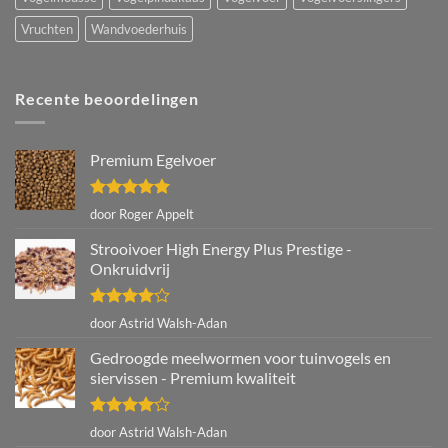
Vruchten
Wandvoederhuis
Recente beoordelingen
Premium Egelvoer
Gewaardeerd
door Roger Appelt
5
uit 5
Strooivoer High Energy Plus Prestige -
Onkruidvrij
Gewaardeerd
door Astrid Walsh-Adan
4
uit 5
Gedroogde meelwormen voor tuinvogels en
siervissen - Premium kwaliteit
Gewaardeerd
door Astrid Walsh-Adan
4
uit 5