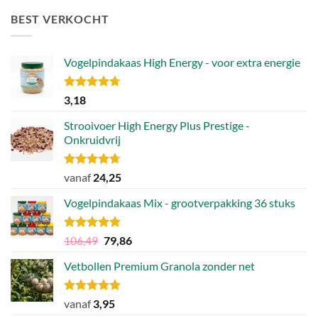
BEST VERKOCHT
Vogelpindakaas High Energy - voor extra energie
Gewaardeerd
3,18
4.70
uit 5
Strooivoer High Energy Plus Prestige -
Onkruidvrij
Gewaardeerd
vanaf
24,25
4.71
uit 5
Vogelpindakaas Mix - grootverpakking 36 stuks
Gewaardeerd
Oorspronkelijke
Huidige
106,49
79,86
4.81
uit 5
prijs
prijs
Vetbollen Premium Granola zonder net
was:
is:
106,49.
79,86.
Gewaardeerd
vanaf
3,95
4.80
uit 5