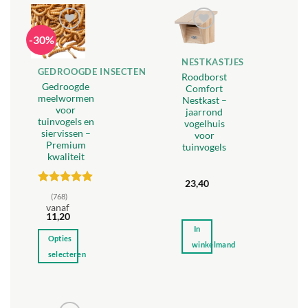
-30%
Toevoegen
Toevoegen
aan
aan
verlanglijst
verlanglijst
NESTKASTJES
GEDROOGDE INSECTEN
Roodborst
Gedroogde
Comfort
meelwormen
Nestkast –
voor
jaarrond
tuinvogels en
vogelhuis
siervissen –
voor
Premium
tuinvogels
kwaliteit
23,40
Gewaardeerd
(768)
4.88
uit 5
vanaf
11,20
In
Opties
winkelmand
selecteren
Dit
product
heeft