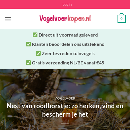
Ga
Login
naar
inhoud
0
Direct uit
voorraad geleverd
Klanten beoordelen ons uitstekend
Zeer tevreden tuinvogels
Gratis verzending NL/BE vanaf €45
VOGELVOER
Nest van roodborstje: zo herken, vind en
bescherm je het