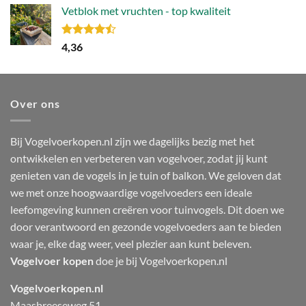
Vetblok met vruchten - top kwaliteit
Gewaardeerd
4,36
4.44
uit 5
Over ons
Bij Vogelvoerkopen.nl zijn we dagelijks bezig met het
ontwikkelen en verbeteren van vogelvoer, zodat jij kunt
genieten van de vogels in je tuin of balkon. We geloven dat
we met onze hoogwaardige vogelvoeders een ideale
leefomgeving kunnen creëren voor tuinvogels. Dit doen we
door verantwoord en gezonde vogelvoeders aan te bieden
waar je, elke dag weer, veel plezier aan kunt beleven.
Vogelvoer kopen
doe je bij Vogelvoerkopen.nl
Vogelvoerkopen.nl
Maasbreeseweg 51