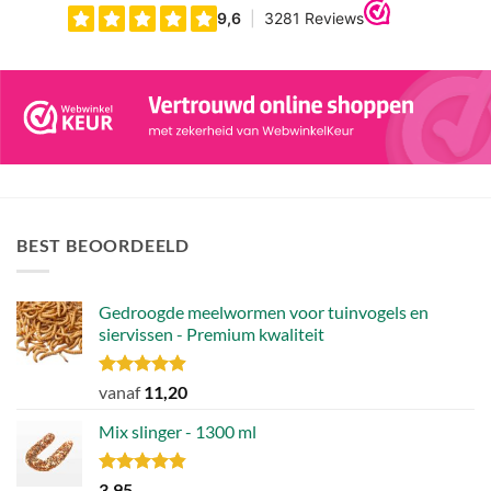
BEST BEOORDEELD
Gedroogde meelwormen voor tuinvogels en
siervissen - Premium kwaliteit
Gewaardeerd
vanaf
11,20
4.88
uit 5
Mix slinger - 1300 ml
Gewaardeerd
3,95