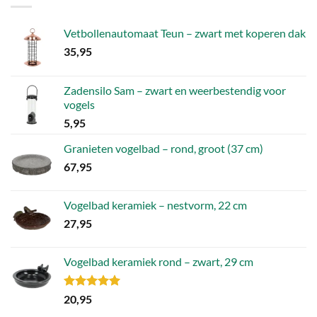
Vetbollenautomaat Teun – zwart met koperen dak
35,95
Zadensilo Sam – zwart en weerbestendig voor
vogels
5,95
Granieten vogelbad – rond, groot (37 cm)
67,95
Vogelbad keramiek – nestvorm, 22 cm
27,95
Vogelbad keramiek rond – zwart, 29 cm
Gewaardeerd
20,95
5.00
uit 5