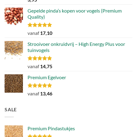
4.79
uit 5
Gepelde pinda’s kopen voor vogels (Premium
Quality)
Gewaardeerd
vanaf
17,10
4.89
uit 5
Strooivoer onkruidvrij – High Energy Plus voor
tuinvogels
Gewaardeerd
vanaf
14,75
4.77
uit 5
Premium Egelvoer
Gewaardeerd
vanaf
13,46
4.85
uit 5
SALE
Premium Pindastukjes