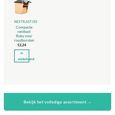
meerdere
variaties.
Toevoegen
Deze
aan
verlanglijst
optie
NESTKASTJES
kan
Compacte
gekozen
nestkast
worden
Ruby voor
op
roodborsten
de
12,24
productpagina
In
winkelmand
Bekijk het volledige assortiment →