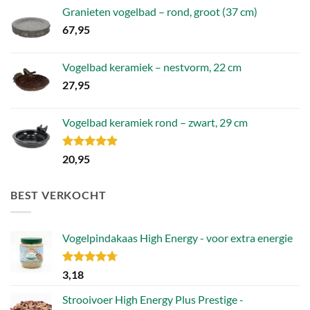
Granieten vogelbad – rond, groot (37 cm)
67,95
Vogelbad keramiek – nestvorm, 22 cm
27,95
Vogelbad keramiek rond – zwart, 29 cm
Gewaardeerd
20,95
5.00
uit 5
BEST VERKOCHT
Vogelpindakaas High Energy - voor extra energie
Gewaardeerd
3,18
4.70
uit 5
Strooivoer High Energy Plus Prestige -