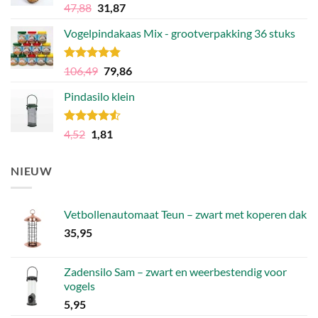
Gewaardeerd
Oorspronkelijke
Huidige
47,88
31,87
4.75
uit 5
prijs
prijs
Vogelpindakaas Mix - grootverpakking 36 stuks
was:
is:
47,88.
31,87.
Gewaardeerd
Oorspronkelijke
Huidige
106,49
79,86
4.81
uit 5
prijs
prijs
Pindasilo klein
was:
is:
106,49.
79,86.
Gewaardeerd
Oorspronkelijke
Huidige
4,52
1,81
4.50
uit 5
prijs
prijs
was:
is:
NIEUW
4,52.
1,81.
Vetbollenautomaat Teun – zwart met koperen dak
35,95
Zadensilo Sam – zwart en weerbestendig voor
vogels
5,95