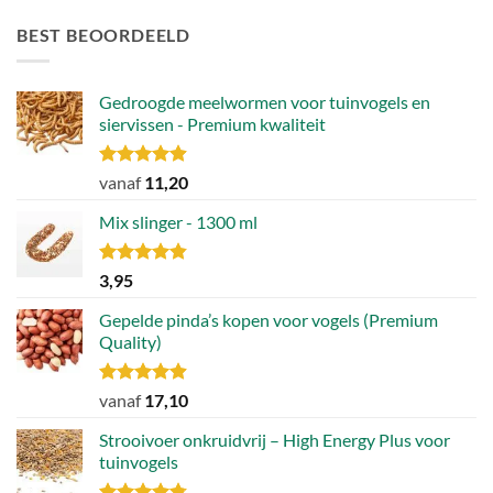
BEST BEOORDEELD
Gedroogde meelwormen voor tuinvogels en
siervissen - Premium kwaliteit
Gewaardeerd
vanaf
11,20
4.88
uit 5
Mix slinger - 1300 ml
Gewaardeerd
3,95
4.79
uit 5
Gepelde pinda’s kopen voor vogels (Premium
Quality)
Gewaardeerd
vanaf
17,10
4.89
uit 5
Strooivoer onkruidvrij – High Energy Plus voor
tuinvogels