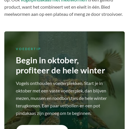
product, want het combineert vet en eiwit in één. Bied
meelwormen aan op een plateau of meng ze door strooivoer.
VOEDERTIP
Begin in oktober,
profiteer de hele winter
Vogels onthouden voederplekken. Start je in
oktober met een vaste voederplek, dan blijven
mezen, mussen en roodborstjes de hele winter
terugkomen. Een paar vetbollen en een pot
pindakaas zijn genoeg om te beginnen.