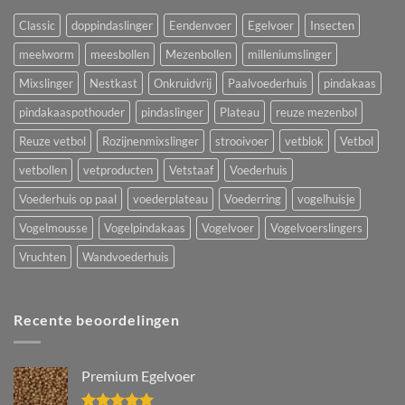
Classic
doppindaslinger
Eendenvoer
Egelvoer
Insecten
meelworm
meesbollen
Mezenbollen
milleniumslinger
Mixslinger
Nestkast
Onkruidvrij
Paalvoederhuis
pindakaas
pindakaaspothouder
pindaslinger
Plateau
reuze mezenbol
Reuze vetbol
Rozijnenmixslinger
strooivoer
vetblok
Vetbol
vetbollen
vetproducten
Vetstaaf
Voederhuis
Voederhuis op paal
voederplateau
Voederring
vogelhuisje
Vogelmousse
Vogelpindakaas
Vogelvoer
Vogelvoerslingers
Vruchten
Wandvoederhuis
Recente beoordelingen
Premium Egelvoer