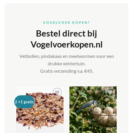
VOGELVOER KOPEN?
Bestel direct bij
Vogelvoerkopen.nl
Vetbollen, pindakaas en meelwormen voor een
drukke wintertuin.
Gratis verzending v.a. €45.
Toevoegen
Toevoegen
2 +1 gratis
aan
aan
verlanglijst
verlanglijst