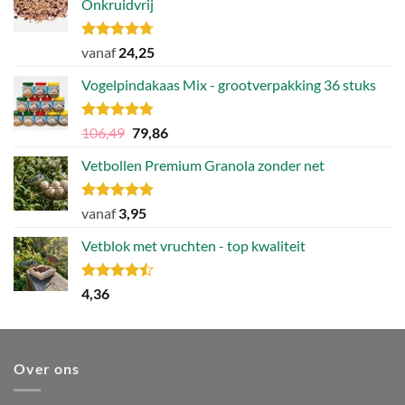
Onkruidvrij
Gewaardeerd
vanaf
24,25
4.71
uit 5
Vogelpindakaas Mix - grootverpakking 36 stuks
Gewaardeerd
Oorspronkelijke
Huidige
106,49
79,86
4.81
uit 5
prijs
prijs
Vetbollen Premium Granola zonder net
was:
is:
106,49.
79,86.
Gewaardeerd
vanaf
3,95
4.80
uit 5
Vetblok met vruchten - top kwaliteit
Gewaardeerd
4,36
4.44
uit 5
Over ons