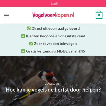
Ga
Login
naar
inhoud
0
Direct uit
voorraad geleverd
Klanten beoordelen ons uitstekend
Zeer tevreden tuinvogels
Gratis verzending NL/BE vanaf €45
VOGELVOER
Hoe kun je vogels de herfst door helpen?