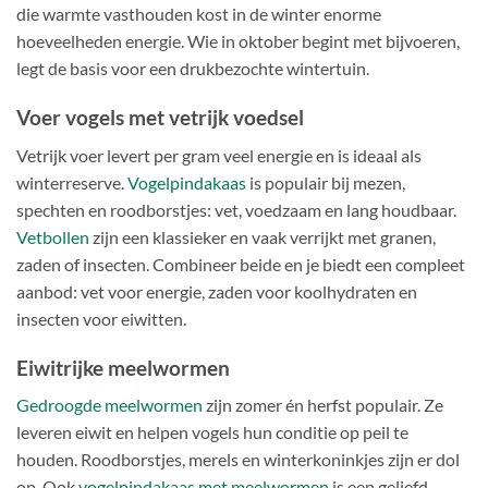
die warmte vasthouden kost in de winter enorme
hoeveelheden energie. Wie in oktober begint met bijvoeren,
legt de basis voor een drukbezochte wintertuin.
Voer vogels met vetrijk voedsel
Vetrijk voer levert per gram veel energie en is ideaal als
winterreserve.
Vogelpindakaas
is populair bij mezen,
spechten en roodborstjes: vet, voedzaam en lang houdbaar.
Vetbollen
zijn een klassieker en vaak verrijkt met granen,
zaden of insecten. Combineer beide en je biedt een compleet
aanbod: vet voor energie, zaden voor koolhydraten en
insecten voor eiwitten.
Eiwitrijke meelwormen
Gedroogde meelwormen
zijn zomer én herfst populair. Ze
leveren eiwit en helpen vogels hun conditie op peil te
houden. Roodborstjes, merels en winterkoninkjes zijn er dol
op. Ook
vogelpindakaas met meelwormen
is een geliefd