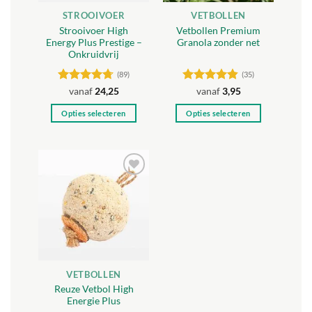
STROOIVOER
VETBOLLEN
Strooivoer High
Vetbollen Premium
Energy Plus Prestige –
Granola zonder net
Onkruidvrij
(89)
(35)
Gewaardeerd
Gewaardeerd
vanaf
24,25
vanaf
3,95
4.71
uit 5
4.8
uit 5
Opties selecteren
Opties selecteren
Dit
Dit
product
product
heeft
heeft
meerdere
meerdere
Toevoegen
variaties.
variaties.
aan
Deze
Deze
verlanglijst
optie
optie
kan
kan
gekozen
gekozen
worden
worden
VETBOLLEN
op
op
Reuze Vetbol High
de
de
Energie Plus
productpagina
productpagina