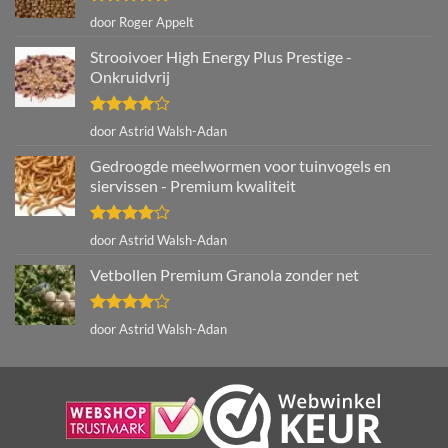
Gewaardeerd
door Roger Appelt
5
uit 5
Strooivoer High Energy Plus Prestige -
Onkruidvrij
Gewaardeerd
door Astrid Walsh-Adan
4
uit 5
Gedroogde meelwormen voor tuinvogels en
siervissen - Premium kwaliteit
Gewaardeerd
door Astrid Walsh-Adan
4
uit 5
Vetbollen Premium Granola zonder net
Gewaardeerd
door Astrid Walsh-Adan
4
uit 5