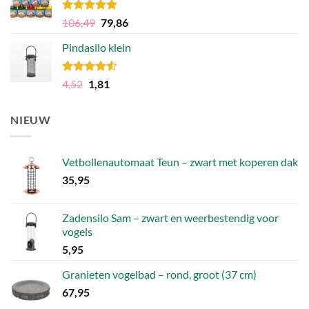
47,88.
31,87.
Gewaardeerd
Oorspronkelijke
Huidige
106,49
79,86
4.81
uit 5
prijs
prijs
Pindasilo klein
was:
is:
106,49.
79,86.
Gewaardeerd
Oorspronkelijke
Huidige
4,52
1,81
4.50
uit 5
prijs
prijs
was:
is:
NIEUW
4,52.
1,81.
Vetbollenautomaat Teun – zwart met koperen dak
35,95
Zadensilo Sam – zwart en weerbestendig voor
vogels
5,95
Granieten vogelbad – rond, groot (37 cm)
67,95