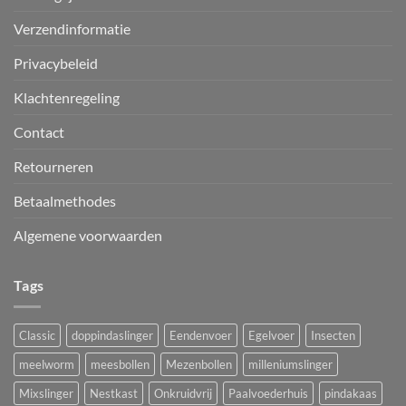
Verzendinformatie
Privacybeleid
Klachtenregeling
Contact
Retourneren
Betaalmethodes
Algemene voorwaarden
Tags
Classic
doppindaslinger
Eendenvoer
Egelvoer
Insecten
meelworm
meesbollen
Mezenbollen
milleniumslinger
Mixslinger
Nestkast
Onkruidvrij
Paalvoederhuis
pindakaas