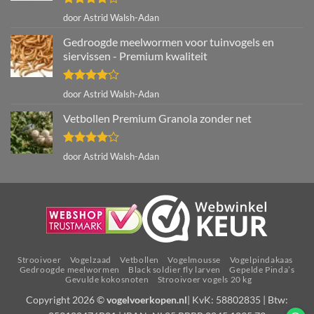
Gewaardeerd
door Astrid Walsh-Adan
4
uit 5
Gedroogde meelwormen voor tuinvogels en
siervissen - Premium kwaliteit
Gewaardeerd
door Astrid Walsh-Adan
4
uit 5
Vetbollen Premium Granola zonder net
Gewaardeerd
door Astrid Walsh-Adan
4
uit 5
Strooivoer
Vogelzaad
Vetbollen
Vogelmousse
Vogelpindakaas
Gedroogde meelwormen
Black soldier fly larven
Gepelde Pinda’s
Gevulde kokosnoten
Strooivoer vogels 20 kg
Copyright 2026 ©
vogelvoerkopen.nl
| KvK: 58802835 | Btw: