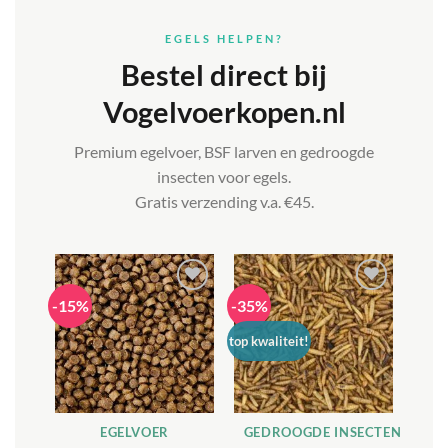
EGELS HELPEN?
Bestel direct bij
Vogelvoerkopen.nl
Premium egelvoer, BSF larven en gedroogde
insecten voor egels.
Gratis verzending v.a. €45.
-15%
-35%
Toevoegen
Toevoegen
aan
aan
verlanglijst
verlanglijst
top kwaliteit!
EGELVOER
GEDROOGDE INSECTEN