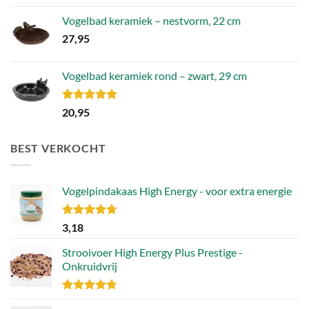
Vogelbad keramiek – nestvorm, 22 cm
27,95
Vogelbad keramiek rond – zwart, 29 cm
Gewaardeerd
20,95
5.00
uit 5
BEST VERKOCHT
Vogelpindakaas High Energy - voor extra energie
Gewaardeerd
3,18
4.70
uit 5
Strooivoer High Energy Plus Prestige -
Onkruidvrij
Gewaardeerd