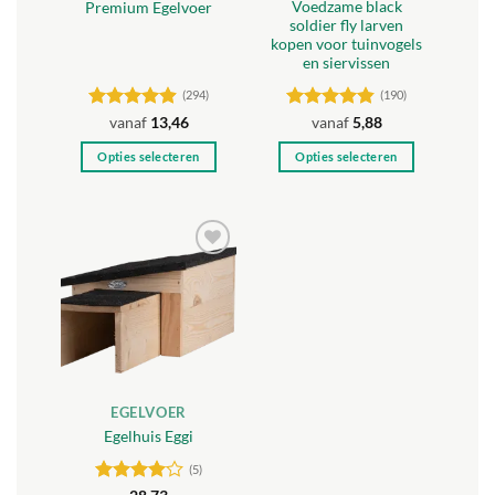
Voedzame black
Premium Egelvoer
soldier fly larven
kopen voor tuinvogels
en siervissen
(294)
(190)
Gewaardeerd
Gewaardeerd
vanaf
13,46
vanaf
5,88
4.85
uit 5
4.84
uit 5
Opties selecteren
Opties selecteren
Dit
Dit
product
product
heeft
heeft
meerdere
meerdere
Toevoegen
variaties.
variaties.
aan
Deze
Deze
verlanglijst
optie
optie
kan
kan
gekozen
gekozen
worden
worden
EGELVOER
op
op
Egelhuis Eggi
de
de
productpagina
productpagina
(5)
Gewaardeerd