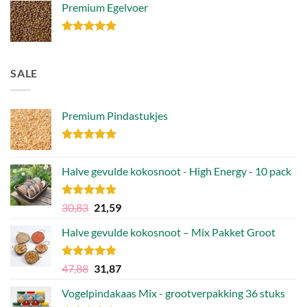
4.77
Premium Egelvoer
uit 5
Gewaardeerd
4.85
uit 5
SALE
Premium Pindastukjes
Gewaardeerd
4.86
uit 5
Halve gevulde kokosnoot - High Energy - 10 pack
Gewaardeerd
Oorspronkelijke
Huidige
30,83
21,59
4.92
uit 5
prijs
prijs
Halve gevulde kokosnoot – Mix Pakket Groot
was:
is:
30,83.
21,59.
Gewaardeerd
Oorspronkelijke
Huidige
47,88
31,87
4.75
uit 5
prijs
prijs
Vogelpindakaas Mix - grootverpakking 36 stuks
was:
is: