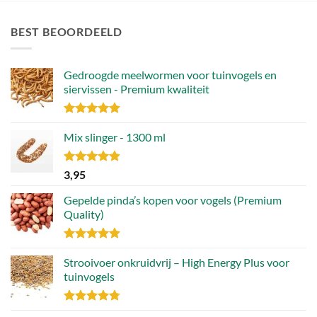
BEST BEOORDEELD
Gedroogde meelwormen voor tuinvogels en
siervissen - Premium kwaliteit
Gewaardeerd
4.88
Mix slinger - 1300 ml
uit 5
Gewaardeerd
3,95
4.79
uit 5
Gepelde pinda’s kopen voor vogels (Premium
Quality)
Gewaardeerd
4.89
Strooivoer onkruidvrij – High Energy Plus voor
uit 5
tuinvogels
Gewaardeerd