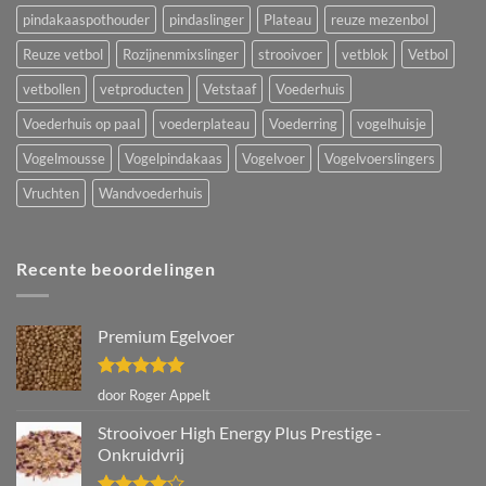
pindakaaspothouder
pindaslinger
Plateau
reuze mezenbol
Reuze vetbol
Rozijnenmixslinger
strooivoer
vetblok
Vetbol
vetbollen
vetproducten
Vetstaaf
Voederhuis
Voederhuis op paal
voederplateau
Voederring
vogelhuisje
Vogelmousse
Vogelpindakaas
Vogelvoer
Vogelvoerslingers
Vruchten
Wandvoederhuis
Recente beoordelingen
Premium Egelvoer
Gewaardeerd
door Roger Appelt
5
uit 5
Strooivoer High Energy Plus Prestige -
Onkruidvrij