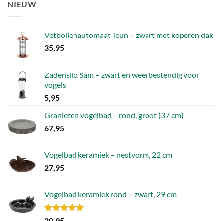
NIEUW
4,52.
1,81.
Vetbollenautomaat Teun – zwart met koperen dak
35,95
Zadensilo Sam – zwart en weerbestendig voor
vogels
5,95
Granieten vogelbad – rond, groot (37 cm)
67,95
Vogelbad keramiek – nestvorm, 22 cm
27,95
Vogelbad keramiek rond – zwart, 29 cm
Gewaardeerd
20,95