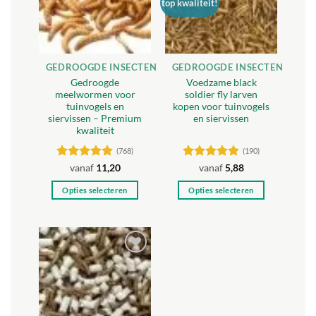
top kwaliteit!
GEDROOGDE INSECTEN
GEDROOGDE INSECTEN
Gedroogde
Voedzame black
meelwormen voor
soldier fly larven
tuinvogels en
kopen voor tuinvogels
siervissen – Premium
en siervissen
kwaliteit
(768)
(190)
Gewaardeerd
Gewaardeerd
vanaf
11,20
vanaf
5,88
4.88
uit 5
4.84
uit 5
Opties selecteren
Opties selecteren
Dit
Dit
product
product
heeft
heeft
meerdere
meerdere
Toevoegen
variaties.
variaties.
aan
Deze
Deze
verlanglijst
optie
optie
kan
kan