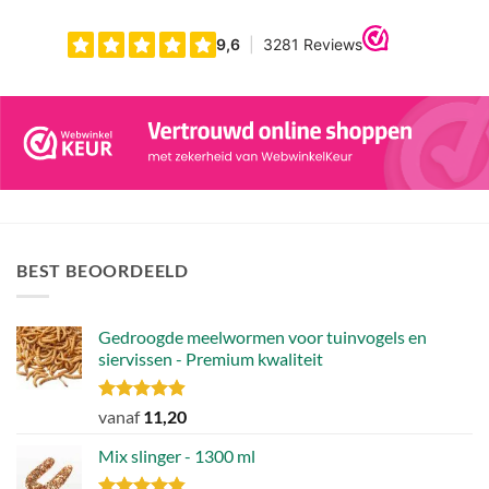
BEST BEOORDEELD
Gedroogde meelwormen voor tuinvogels en
siervissen - Premium kwaliteit
Gewaardeerd
vanaf
11,20
4.88
uit 5
Mix slinger - 1300 ml