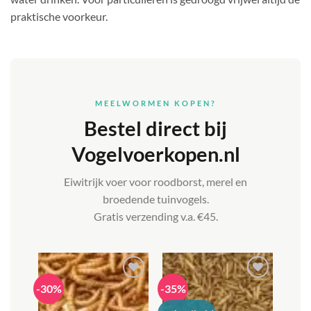
praktische voorkeur.
MEELWORMEN KOPEN?
Bestel direct bij
Vogelvoerkopen.nl
Eiwitrijk voer voor roodborst, merel en
broedende tuinvogels.
Gratis verzending v.a. €45.
-30%
-35%
Toevoegen
Toevoegen
aan
aan
verlanglijst
verlanglijst