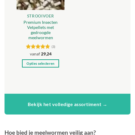
gekozen
gekozen
worden
worden
STROOIVOER
op
op
Premium Insecten
de
de
Vetpellets met
productpagina
productpagina
gedroogde
meelwormen
(3)
Gewaardeerd
vanaf
29,24
4.67
uit 5
Opties selecteren
Dit
product
heeft
meerdere
variaties.
Deze
Bekijk het volledige assortiment →
optie
kan
gekozen
worden
Hoe bied je meelwormen veilig aan?
op