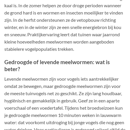
kaal is. In de zomer helpen ze door droge perioden wanneer
de grond hard is en wormen en insecten moeilijker te vinden
zijn. In de herfst ondersteunen ze de vetopbouw richting
winter, en in de winter zijn ze een snelle energiebron bij kou
en sneeuw. Praktijkervaring leert dat tuinen waar jaarrond
kleine hoeveelheden meelwormen worden aangeboden
stabielere vogelpopulaties trekken.
Gedroogde of levende meelwormen: wat is
beter?
Levende meelwormen zijn voor vogels iets aantrekkelijker
omdat ze bewegen, maar gedroogde meelwormen zijn voor
de meeste tuinvogels net zo geschikt. Ze zijn lang houdbaar,
hygiënisch en gemakkelijk in gebruik. Geef ze in een aparte
voerschaal of een voedertafel. Tijdens het broedseizoen kun
je gedroogde meelwormen 10 minuten weken in lauwwarm
water: dat voorkomt uitdroging bij jonge vogels die nog geen
water drinken. Voor particulieren is gedroogd vrijwel altijd de