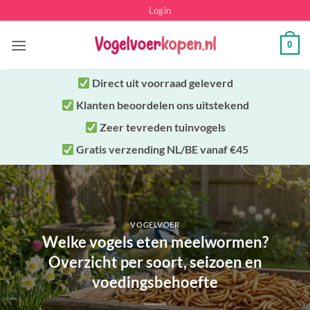
Ga
Login
naar
inhoud
0
Direct uit
voorraad geleverd
Klanten beoordelen ons uitstekend
Zeer tevreden tuinvogels
Gratis verzending NL/BE vanaf €45
VOGELVOER
Welke vogels eten meelwormen?
Overzicht per soort, seizoen en
voedingsbehoefte