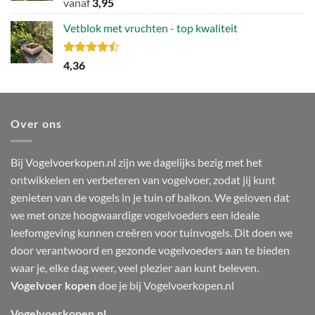
Gewaardeerd
vanaf
3,95
4.80
uit 5
Vetblok met vruchten - top kwaliteit
Gewaardeerd
4,36
4.44
uit 5
Over ons
Bij Vogelvoerkopen.nl zijn we dagelijks bezig met het
ontwikkelen en verbeteren van vogelvoer, zodat jij kunt
genieten van de vogels in je tuin of balkon. We geloven dat
we met onze hoogwaardige vogelvoeders een ideale
leefomgeving kunnen creëren voor tuinvogels. Dit doen we
door verantwoord en gezonde vogelvoeders aan te bieden
waar je, elke dag weer, veel plezier aan kunt beleven.
Vogelvoer kopen
doe je bij Vogelvoerkopen.nl
Vogelvoerkopen.nl