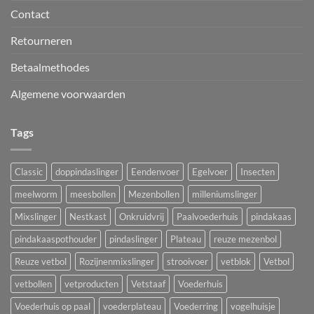
Contact
Retourneren
Betaalmethodes
Algemene voorwaarden
Tags
Classic
doppindaslinger
Eendenvoer
Egelvoer
Insecten
meelworm
meesbollen
Mezenbollen
milleniumslinger
Mixslinger
Nestkast
Onkruidvrij
Paalvoederhuis
pindakaas
pindakaaspothouder
pindaslinger
Plateau
reuze mezenbol
Reuze vetbol
Rozijnenmixslinger
strooivoer
vetblok
Vetbol
vetbollen
vetproducten
Vetstaaf
Voederhuis
Voederhuis op paal
voederplateau
Voederring
vogelhuisje