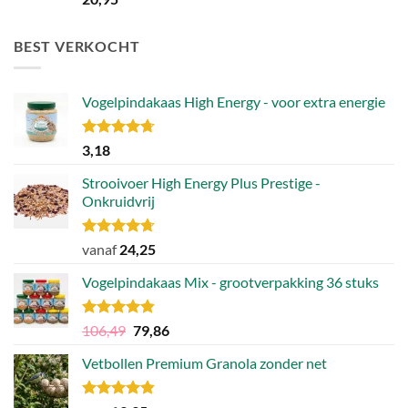
5.00
uit 5
BEST VERKOCHT
Vogelpindakaas High Energy - voor extra energie
Gewaardeerd
3,18
4.70
uit 5
Strooivoer High Energy Plus Prestige -
Onkruidvrij
Gewaardeerd
vanaf
24,25
4.71
uit 5
Vogelpindakaas Mix - grootverpakking 36 stuks
Gewaardeerd
Oorspronkelijke
Huidige
106,49
79,86
4.81
uit 5
prijs
prijs
Vetbollen Premium Granola zonder net
was:
is:
106,49.
79,86.