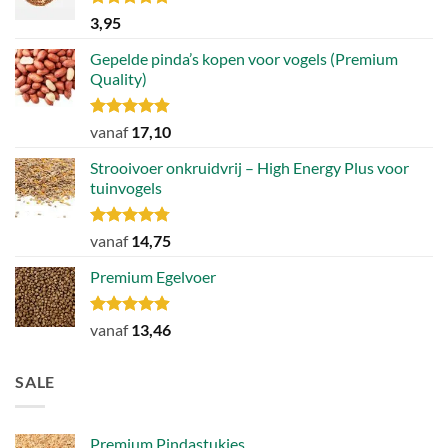
Gewaardeerd
3,95
4.79
uit 5
Gepelde pinda’s kopen voor vogels (Premium
Quality)
Gewaardeerd
vanaf
17,10
4.89
uit 5
Strooivoer onkruidvrij – High Energy Plus voor
tuinvogels
Gewaardeerd
vanaf
14,75
4.77
uit 5
Premium Egelvoer
Gewaardeerd
vanaf
13,46
4.85
uit 5
SALE
Premium Pindastukjes