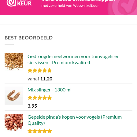
BEST BEOORDEELD
Gedroogde meelwormen voor tuinvogels en
siervissen - Premium kwaliteit
Gewaardeerd
vanaf
11,20
4.88
uit 5
Mix slinger - 1300 ml
Gewaardeerd
3,95
4.79
uit 5
Gepelde pinda’s kopen voor vogels (Premium
Quality)