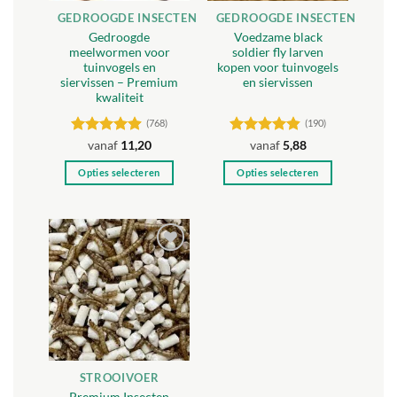
GEDROOGDE INSECTEN
GEDROOGDE INSECTEN
Gedroogde
Voedzame black
meelwormen voor
soldier fly larven
tuinvogels en
kopen voor tuinvogels
siervissen – Premium
en siervissen
kwaliteit
(768)
(190)
Gewaardeerd
Gewaardeerd
vanaf
11,20
vanaf
5,88
4.88
uit 5
4.84
uit 5
Opties selecteren
Opties selecteren
Dit
Dit
product
product
heeft
heeft
meerdere
meerdere
Toevoegen
variaties.
variaties.
aan
Deze
Deze
verlanglijst
optie
optie
kan
kan
gekozen
gekozen
worden
worden
STROOIVOER
op
op
Premium Insecten