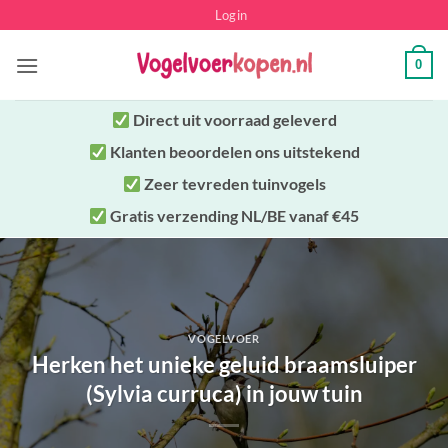
Ga
Login
naar
inhoud
0
Direct uit
voorraad geleverd
Klanten beoordelen ons uitstekend
Zeer tevreden tuinvogels
Gratis verzending NL/BE vanaf €45
VOGELVOER
Herken het unieke geluid braamsluiper
(Sylvia curruca) in jouw tuin