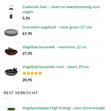
Zadensilo Sam – zwart en weerbestendig voor
vogels
5,95
Granieten vogelbad – rond, groot (37 cm)
67,95
Vogelbad keramiek – nestvorm, 22 cm
27,95
Vogelbad keramiek rond – zwart, 29 cm
Gewaardeerd
20,95
5.00
uit 5
BEST VERKOCHT
Vogelpindakaas High Energy - voor extra energie