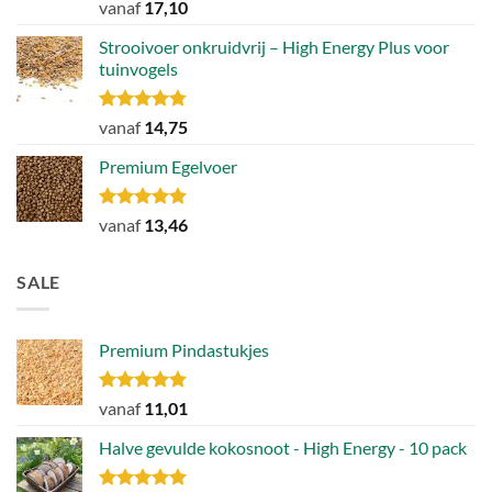
Gewaardeerd
vanaf
17,10
4.89
uit 5
Strooivoer onkruidvrij – High Energy Plus voor
tuinvogels
Gewaardeerd
vanaf
14,75
4.77
uit 5
Premium Egelvoer
Gewaardeerd
vanaf
13,46
4.85
uit 5
SALE
Premium Pindastukjes
Gewaardeerd
vanaf
11,01
4.86
uit 5
Halve gevulde kokosnoot - High Energy - 10 pack