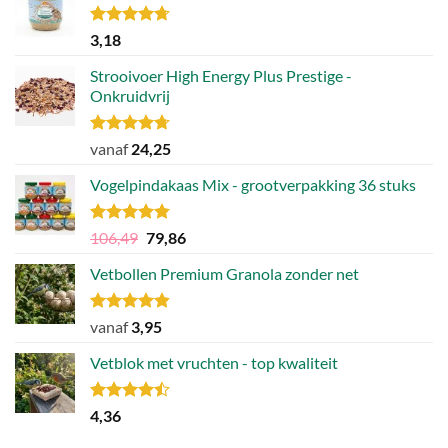
Gewaardeerd
3,18
4.70
uit 5
Strooivoer High Energy Plus Prestige -
Onkruidvrij
Gewaardeerd
vanaf
24,25
4.71
uit 5
Vogelpindakaas Mix - grootverpakking 36 stuks
Gewaardeerd
Oorspronkelijke
Huidige
106,49
79,86
4.81
uit 5
prijs
prijs
Vetbollen Premium Granola zonder net
was:
is:
106,49.
79,86.
Gewaardeerd
vanaf
3,95
4.80
uit 5
Vetblok met vruchten - top kwaliteit
Gewaardeerd
4,36
4.44
uit 5