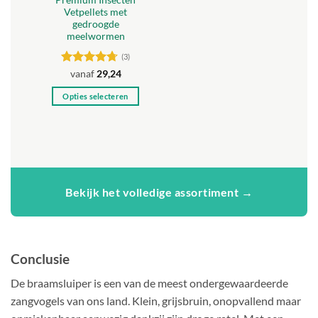
de
de
Vetpellets met
productpagina
productpagina
gedroogde
meelwormen
(3)
Gewaardeerd
vanaf
29,24
4.67
uit 5
Opties selecteren
Dit
product
heeft
meerdere
variaties.
Deze
Bekijk het volledige assortiment →
optie
kan
gekozen
worden
Conclusie
op
de
De braamsluiper is een van de meest ondergewaardeerde
productpagina
zangvogels van ons land. Klein, grijsbruin, onopvallend maar