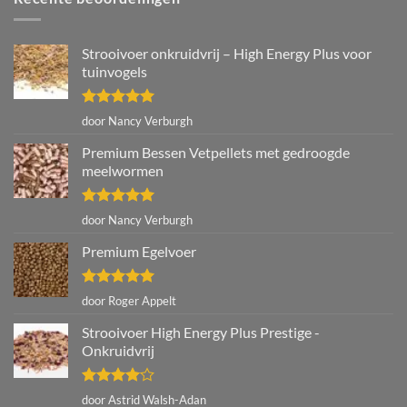
Strooivoer onkruidvrij – High Energy Plus voor
tuinvogels
Gewaardeerd
door Nancy Verburgh
5
uit 5
Premium Bessen Vetpellets met gedroogde
meelwormen
Gewaardeerd
door Nancy Verburgh
5
uit 5
Premium Egelvoer
Gewaardeerd
door Roger Appelt
5
uit 5
Strooivoer High Energy Plus Prestige -
Onkruidvrij
Gewaardeerd
door Astrid Walsh-Adan