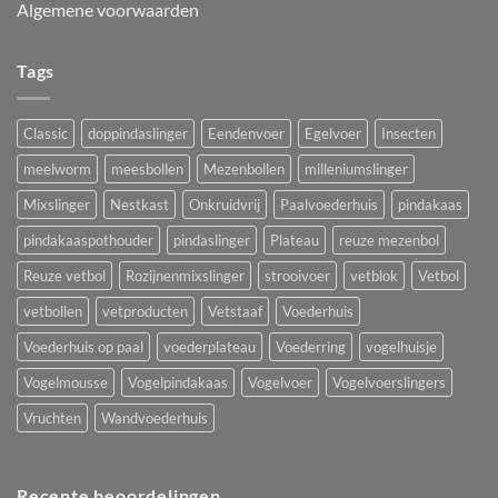
Algemene voorwaarden
Tags
Classic
doppindaslinger
Eendenvoer
Egelvoer
Insecten
meelworm
meesbollen
Mezenbollen
milleniumslinger
Mixslinger
Nestkast
Onkruidvrij
Paalvoederhuis
pindakaas
pindakaaspothouder
pindaslinger
Plateau
reuze mezenbol
Reuze vetbol
Rozijnenmixslinger
strooivoer
vetblok
Vetbol
vetbollen
vetproducten
Vetstaaf
Voederhuis
Voederhuis op paal
voederplateau
Voederring
vogelhuisje
Vogelmousse
Vogelpindakaas
Vogelvoer
Vogelvoerslingers
Vruchten
Wandvoederhuis
Recente beoordelingen