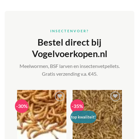
INSECTENVOER?
Bestel direct bij
Vogelvoerkopen.nl
Meelwormen, BSF larven en insectenvetpellets.
Gratis verzending v.a. €45.
-30%
-35%
Toevoegen
Toevoegen
aan
aan
verlanglijst
verlanglijst
top kwaliteit!